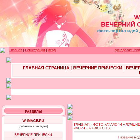
W
ВЕЧЕРНИЙ 
фото-портал идей 
Главная
|
Регистрация
|
Вход
где сделать пр
ГЛАВНАЯ СТРАНИЦА
|
ВЕЧЕРНИЕ ПРИЧЕСКИ
|
ВЕЧЕ
РАЗДЕЛЫ
W-IMAGE.RU
ГЛАВНАЯ
»
ФОТО КАТАЛОГИ
»
ЛУЧШИЕ
[добавить в закладки]
<VER-DE>
» ФОТО 158
ВЕЧЕРНИЕ ПРИЧЕСКИ
Название мод