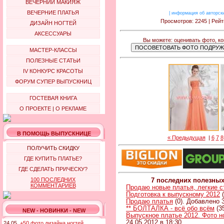
ВЕЧЕРНИЙ МАКИЯЖ
ВЕЧЕРНИЕ ПЛАТЬЯ
|
информация об авторск
Просмотров: 2245 | Рейт
ДИЗАЙН НОГТЕЙ
АКСЕССУАРЫ
Вы можете: оценивать фото, к
МАСТЕР-КЛАССЫ
ПОЛЕЗНЫЕ СТАТЬИ
IV КОНКУРС КРАСОТЫ
ФОРУМ СУПЕР ВЫПУСКНИЦ
ГОСТЕВАЯ КНИГА
О ПРОЕКТЕ
|
О РЕКЛАМЕ
В ПОМОЩЬ ВЫПУСКНИЦЕ
« Предыдущая
|
6
7
8
ПОЛУЧИТЬ СКИДКУ
ГДЕ КУПИТЬ ПЛАТЬЕ?
ГДЕ СДЕЛАТЬ ПРИЧЕСКУ?
100 ПОСЛЕДНИХ
7 последних полезны
КОММЕНТАРИЕВ
Продаю новые платья, легкие 
Подготовка к выпускному 2012
(
Продаю платья
(0). Добавлено 3
** БОЛТАЛКА - всё обо всём
(3
NEW - НОВИНКИ - NEW
Выпускное платье 2012. Фото н
24.05.2012 в 18:30
24.05.
+50 фото дизайна ногтей