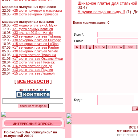
Шикарное платье для стильной
марафон выпускных причесок:
00:47
22.05.
+25 фото причесок с макияжем
А ручки всегда на виду!!!
(1). Д
20.05.
+30 фото вечерних причесок
марафон выпускных платьев:
Всего комментариев:
0
18.05.
+22 модного платья О. Мухи
17.05.
+21 фото сочных платьев
16.05.
+33 платья 2011 от Ver-de
Имя *:
15.05.
+13 вечерних платьев Tulianna
12.05.
+30 вечерних платьев Plumage
Email:
10.05.
+15 вечерних платьев LeRina
07.05.
+17 вечерних платьев Pauline
05.05.
+30 вечерних платьев Ver-de
03.05.
+10 фото платьев Тулианна
01.05.
+17 фото платьев Оксаны Мухи
28.04.
+12 фото платьев Плюмаж
25.04.
+16 фото платьев Вер-де
23.04.
+13 фото платьев Паулин
20.04.
+15 фото платьев Лериной
[
ВСЕ НОВОСТИ
]
группа в контакте:
Код *:
ИНТЕРЕСНЫЕ ОПРОСЫ
ВСЕ 
ЛУЧШИЕ ФО
По сколько Вы "скинулись" на
ВЕЧЕРНИЕ 
выпускной 2010?