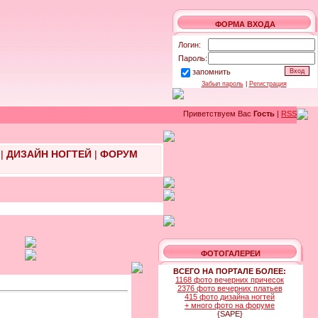
ФОРМА ВХОДА
Логин:
Пароль:
запомнить
Забыл пароль
|
Регистрация
Приветствуем Вас
Гость
|
RSS
|
ДИЗАЙН НОГТЕЙ
|
ФОРУМ
ФОТОГАЛЕРЕИ
ВСЕГО НА ПОРТАЛЕ БОЛЕЕ:
1168 фото вечерних причесок
2376 фото вечерних платьев
415 фото дизайна ногтей
+ много фото на форуме
{SAPE}