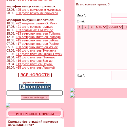
Всего комментариев:
0
марафон выпускных причесок:
22.05.
+25 фото причесок с макияжем
20.05.
+30 фото вечерних причесок
Имя *:
марафон выпускных платьев:
Email:
18.05.
+22 модного платья О. Мухи
17.05.
+21 фото сочных платьев
16.05.
+33 платья 2011 от Ver-de
15.05.
+13 вечерних платьев Tulianna
12.05.
+30 вечерних платьев Plumage
10.05.
+15 вечерних платьев LeRina
07.05.
+17 вечерних платьев Pauline
05.05.
+30 вечерних платьев Ver-de
03.05.
+10 фото платьев Тулианна
01.05.
+17 фото платьев Оксаны Мухи
28.04.
+12 фото платьев Плюмаж
25.04.
+16 фото платьев Вер-де
23.04.
+13 фото платьев Паулин
20.04.
+15 фото платьев Лериной
[
ВСЕ НОВОСТИ
]
Код *:
группа в контакте:
ИНТЕРЕСНЫЕ ОПРОСЫ
Сколько фотографий причесок
на W-IMAGE.RU?