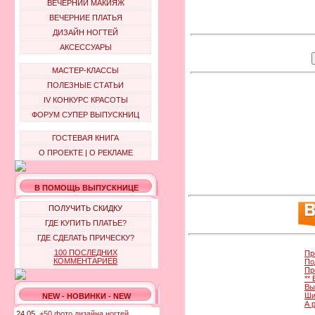
ВЕЧЕРНИЙ МАКИЯЖ
ВЕЧЕРНИЕ ПЛАТЬЯ
ДИЗАЙН НОГТЕЙ
АКСЕССУАРЫ
МАСТЕР-КЛАССЫ
ПОЛЕЗНЫЕ СТАТЬИ
IV КОНКУРС КРАСОТЫ
ФОРУМ СУПЕР ВЫПУСКНИЦ
ГОСТЕВАЯ КНИГА
О ПРОЕКТЕ
|
О РЕКЛАМЕ
В ПОМОЩЬ ВЫПУСКНИЦЕ
ПОЛУЧИТЬ СКИДКУ
ГДЕ КУПИТЬ ПЛАТЬЕ?
ГДЕ СДЕЛАТЬ ПРИЧЕСКУ?
100 ПОСЛЕДНИХ
Пр
КОММЕНТАРИЕВ
По
Пр
**
Вы
Ши
NEW - НОВИНКИ - NEW
А 
24.05.
+50 фото дизайна ногтей