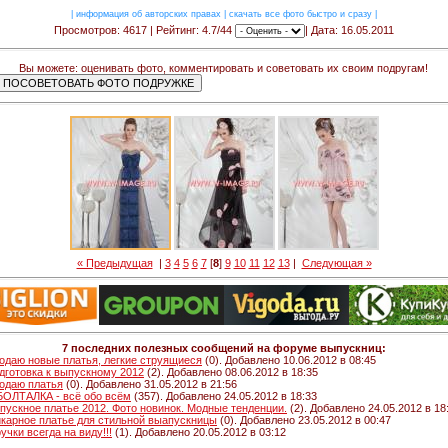
|
информация об авторских правах
|
скачать все фото быстро и сразу
|
Просмотров: 4617 | Рейтинг: 4.7/44
| Дата: 16.05.2011
Вы можете: оценивать фото, комментировать и советовать их своим подругам!
« Предыдущая
|
3
4
5
6
7
[
8
]
9
10
11
12
13
|
Следующая »
7 последних полезных сообщений на форуме выпускниц:
одаю новые платья, легкие струящиеся
(0). Добавлено 10.06.2012 в 08:45
дготовка к выпускному 2012
(2). Добавлено 08.06.2012 в 18:35
одаю платья
(0). Добавлено 31.05.2012 в 21:56
 БОЛТАЛКА - всё обо всём
(357). Добавлено 24.05.2012 в 18:33
пускное платье 2012. Фото новинок. Модные тенденции.
(2). Добавлено 24.05.2012 в 18
карное платье для стильной выапускницы
(0). Добавлено 23.05.2012 в 00:47
ручки всегда на виду!!!
(1). Добавлено 20.05.2012 в 03:12