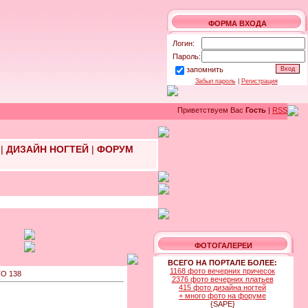
ФОРМА ВХОДА
Логин:
Пароль:
запомнить
Забыл пароль
|
Регистрация
Приветствуем Вас
Гость
|
RSS
|
ДИЗАЙН НОГТЕЙ
|
ФОРУМ
ФОТОГАЛЕРЕИ
ВСЕГО НА ПОРТАЛЕ БОЛЕЕ:
1168 фото вечерних причесок
О 138
2376 фото вечерних платьев
415 фото дизайна ногтей
+ много фото на форуме
{SAPE}