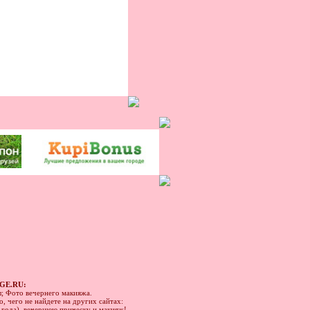
GE.RU:
ы; Фото вечернего макияжа.
, чего не найдете на других сайтах:
1 года), вечернюю прическу и макияж!