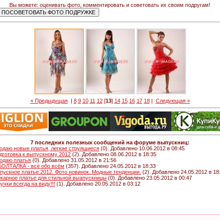
Вы можете: оценивать фото, комментировать и советовать их своим подругам!
« Предыдущая
|
8
9
10
11
12
[
13
]
14
15
16
17
18
|
Следующая »
7 последних полезных сообщений на форуме выпускниц:
одаю новые платья, легкие струящиеся
(0). Добавлено 10.06.2012 в 08:45
дготовка к выпускному 2012
(2). Добавлено 08.06.2012 в 18:35
одаю платья
(0). Добавлено 31.05.2012 в 21:56
 БОЛТАЛКА - всё обо всём
(357). Добавлено 24.05.2012 в 18:33
пускное платье 2012. Фото новинок. Модные тенденции.
(2). Добавлено 24.05.2012 в 18
карное платье для стильной выапускницы
(0). Добавлено 23.05.2012 в 00:47
ручки всегда на виду!!!
(1). Добавлено 20.05.2012 в 03:12