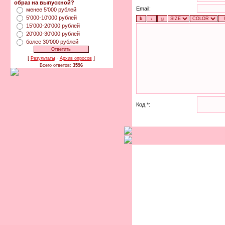
образ на выпускной?
Email:
менее 5'000 рублей
5'000-10'000 рублей
15'000-20'000 рублей
20'000-30'000 рублей
более 30'000 рублей
[
·
]
Результаты
Архив опросов
Всего ответов:
3596
Код *: