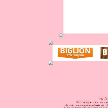
ТВОЙ 
Фото вечерних платьев - к
За три года усердной работы мы соб
вечернее платье на свой выпускной в