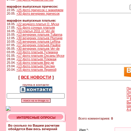
марафон выпускных причесок:
22.05.
+25 фото причесок с макияжем
20.05.
+30 фото вечерних причесок
марафон выпускных платьев:
18.05.
+22 модного платья О. Мухи
17.05.
+21 фото сочных платьев
16.05.
+33 платья 2011 от Ver-de
15.05.
+13 вечерних платьев Tulianna
12.05.
+30 вечерних платьев Plumage
10.05.
+15 вечерних платьев LeRina
07.05.
+17 вечерних платьев Pauline
05.05.
+30 вечерних платьев Ver-de
03.05.
+10 фото платьев Тулианна
01.05.
+17 фото платьев Оксаны Мухи
28.04.
+12 фото платьев Плюмаж
25.04.
+16 фото платьев Вер-де
23.04.
+13 фото платьев Паулин
20.04.
+15 фото платьев Лериной
[
ВСЕ НОВОСТИ
]
группа в контакте:
Пр
По
Пр
**
Вы
Ши
А 
ИНТЕРЕСНЫЕ ОПРОСЫ
Всего комментариев:
0
Во сколько по Вашим расчетам
обойдется Вам весь вечерний
Имя *: