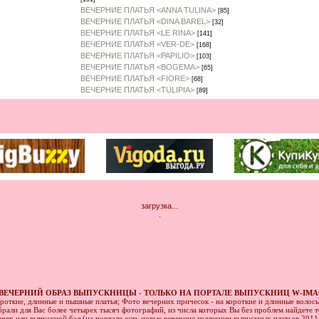
ВЕЧЕРНИЕ ПЛАТЬЯ <ANNA TULINA>
[85]
ВЕЧЕРНИЕ ПЛАТЬЯ <DINA BAREL>
[32]
ВЕЧЕРНИЕ ПЛАТЬЯ <LE RINA>
[141]
ВЕЧЕРНИЕ ПЛАТЬЯ <VER-DE>
[168]
ВЕЧЕРНИЕ ПЛАТЬЯ <PAPILIO>
[103]
ВЕЧЕРНИЕ ПЛАТЬЯ <BOGEMA>
[65]
ВЕЧЕРНИЕ ПЛАТЬЯ <FIORE>
[68]
ВЕЧЕРНИЕ ПЛАТЬЯ <TULIPIA>
[89]
загрузка...
.
ВЕЧЕРНИЙ ОБРАЗ ВЫПУСКНИЦЫ - ТОЛЬКО НА ПОРТАЛЕ ВЫПУСКНИЦ W-IMA
ороткие, длинные и пышные платья; Фото вечерних причесок - на короткие и длинные волос
рали для Вас более четырех тысяч фотографий, из числа которых Вы без проблем найдете то
ечер или выпускной бал (на портале есть новые вечерние коллекции выпускных платьев 201