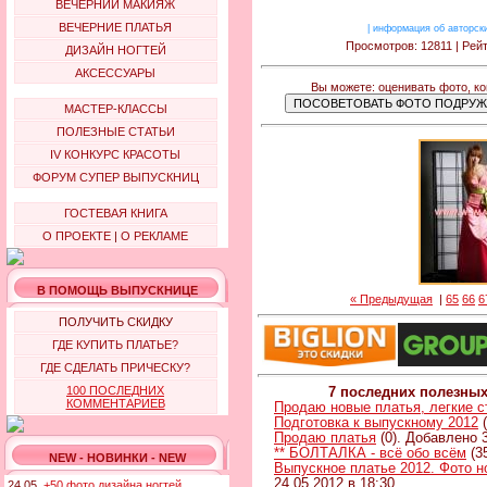
ВЕЧЕРНИЙ МАКИЯЖ
ВЕЧЕРНИЕ ПЛАТЬЯ
|
информация об авторск
Просмотров: 12811 | Рейт
ДИЗАЙН НОГТЕЙ
АКСЕССУАРЫ
Вы можете: оценивать фото, к
МАСТЕР-КЛАССЫ
ПОЛЕЗНЫЕ СТАТЬИ
IV КОНКУРС КРАСОТЫ
ФОРУМ СУПЕР ВЫПУСКНИЦ
ГОСТЕВАЯ КНИГА
О ПРОЕКТЕ
|
О РЕКЛАМЕ
В ПОМОЩЬ ВЫПУСКНИЦЕ
« Предыдущая
|
65
66
6
ПОЛУЧИТЬ СКИДКУ
ГДЕ КУПИТЬ ПЛАТЬЕ?
ГДЕ СДЕЛАТЬ ПРИЧЕСКУ?
100 ПОСЛЕДНИХ
7 последних полезны
КОММЕНТАРИЕВ
Продаю новые платья, легкие 
Подготовка к выпускному 2012
(
Продаю платья
(0). Добавлено 3
** БОЛТАЛКА - всё обо всём
(3
NEW - НОВИНКИ - NEW
Выпускное платье 2012. Фото н
24.05.2012 в 18:30
24.05.
+50 фото дизайна ногтей