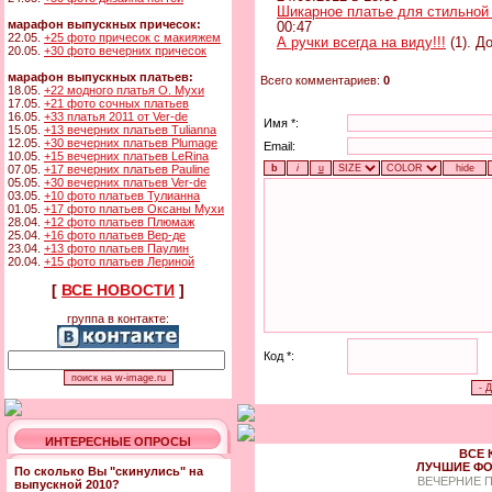
Шикарное платье для стильной
марафон выпускных причесок:
00:47
22.05.
+25 фото причесок с макияжем
А ручки всегда на виду!!!
(1). Д
20.05.
+30 фото вечерних причесок
марафон выпускных платьев:
Всего комментариев:
0
18.05.
+22 модного платья О. Мухи
17.05.
+21 фото сочных платьев
16.05.
+33 платья 2011 от Ver-de
Имя *:
15.05.
+13 вечерних платьев Tulianna
12.05.
+30 вечерних платьев Plumage
Email:
10.05.
+15 вечерних платьев LeRina
07.05.
+17 вечерних платьев Pauline
05.05.
+30 вечерних платьев Ver-de
03.05.
+10 фото платьев Тулианна
01.05.
+17 фото платьев Оксаны Мухи
28.04.
+12 фото платьев Плюмаж
25.04.
+16 фото платьев Вер-де
23.04.
+13 фото платьев Паулин
20.04.
+15 фото платьев Лериной
[
ВСЕ НОВОСТИ
]
группа в контакте:
Код *:
ИНТЕРЕСНЫЕ ОПРОСЫ
ВСЕ 
ЛУЧШИЕ ФО
По сколько Вы "скинулись" на
ВЕЧЕРНИЕ 
выпускной 2010?