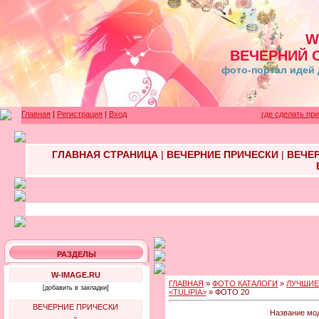
W
ВЕЧЕРНИЙ 
фото-портал идей 
Главная
|
Регистрация
|
Вход
где сделать пр
ГЛАВНАЯ СТРАНИЦА
|
ВЕЧЕРНИЕ ПРИЧЕСКИ
|
ВЕЧЕ
РАЗДЕЛЫ
W-IMAGE.RU
ГЛАВНАЯ
»
ФОТО КАТАЛОГИ
»
ЛУЧШИЕ
[добавить в закладки]
<TULIPIA>
» ФОТО 20
ВЕЧЕРНИЕ ПРИЧЕСКИ
Название мод