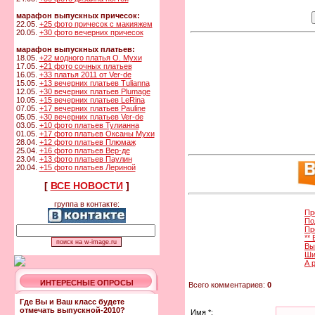
марафон выпускных причесок:
22.05.
+25 фото причесок с макияжем
20.05.
+30 фото вечерних причесок
марафон выпускных платьев:
18.05.
+22 модного платья О. Мухи
17.05.
+21 фото сочных платьев
16.05.
+33 платья 2011 от Ver-de
15.05.
+13 вечерних платьев Tulianna
12.05.
+30 вечерних платьев Plumage
10.05.
+15 вечерних платьев LeRina
07.05.
+17 вечерних платьев Pauline
05.05.
+30 вечерних платьев Ver-de
03.05.
+10 фото платьев Тулианна
01.05.
+17 фото платьев Оксаны Мухи
28.04.
+12 фото платьев Плюмаж
25.04.
+16 фото платьев Вер-де
23.04.
+13 фото платьев Паулин
20.04.
+15 фото платьев Лериной
[
ВСЕ НОВОСТИ
]
группа в контакте:
Пр
По
Пр
**
Вы
Ши
А 
ИНТЕРЕСНЫЕ ОПРОСЫ
Всего комментариев:
0
Где Вы и Ваш класс будете
отмечать выпускной-2010?
Имя *: