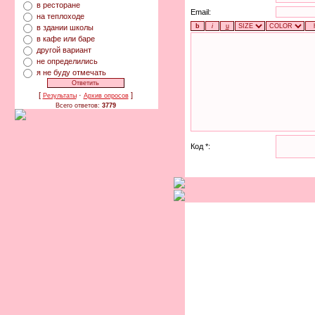
в ресторане
Email:
на теплоходе
в здании школы
в кафе или баре
другой вариант
не определились
я не буду отмечать
[
·
]
Результаты
Архив опросов
Всего ответов:
3779
Код *: