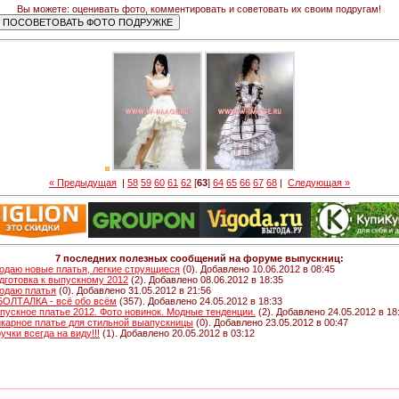
Вы можете: оценивать фото, комментировать и советовать их своим подругам!
« Предыдущая
|
58
59
60
61
62
[
63
]
64
65
66
67
68
|
Следующая »
7 последних полезных сообщений на форуме выпускниц:
одаю новые платья, легкие струящиеся
(0). Добавлено 10.06.2012 в 08:45
дготовка к выпускному 2012
(2). Добавлено 08.06.2012 в 18:35
одаю платья
(0). Добавлено 31.05.2012 в 21:56
 БОЛТАЛКА - всё обо всём
(357). Добавлено 24.05.2012 в 18:33
пускное платье 2012. Фото новинок. Модные тенденции.
(2). Добавлено 24.05.2012 в 18
карное платье для стильной выапускницы
(0). Добавлено 23.05.2012 в 00:47
ручки всегда на виду!!!
(1). Добавлено 20.05.2012 в 03:12