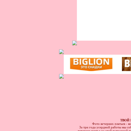
ТВОЙ 
Фото вечерних платьев - к
За три года усердной работы мы соб
вечернее платье на свой выпускной в