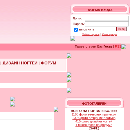
ФОРМА ВХОДА
Логин:
Пароль:
запомнить
Забыл пароль
|
Регистрация
Приветствуем Вас
Гость
|
RSS
|
ДИЗАЙН НОГТЕЙ
|
ФОРУМ
ФОТОГАЛЕРЕИ
ВСЕГО НА ПОРТАЛЕ БОЛЕЕ:
1168 фото вечерних причесок
2376 фото вечерних платьев
415 фото дизайна ногтей
+ много фото на форуме
{SAPE}