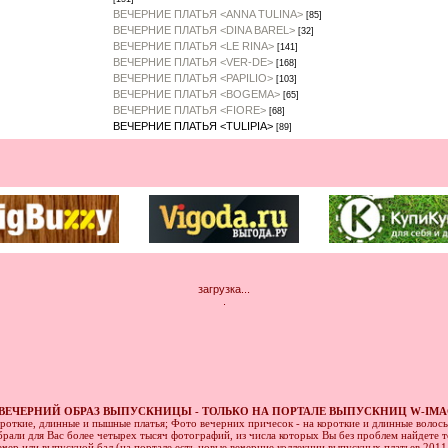
ВЕЧЕРНИЕ ПЛАТЬЯ <ANNA TULINA>
[85]
ВЕЧЕРНИЕ ПЛАТЬЯ <DINA BAREL>
[32]
ВЕЧЕРНИЕ ПЛАТЬЯ <LE RINA>
[141]
ВЕЧЕРНИЕ ПЛАТЬЯ <VER-DE>
[168]
ВЕЧЕРНИЕ ПЛАТЬЯ <PAPILIO>
[103]
ВЕЧЕРНИЕ ПЛАТЬЯ <BOGEMA>
[65]
ВЕЧЕРНИЕ ПЛАТЬЯ <FIORE>
[68]
ВЕЧЕРНИЕ ПЛАТЬЯ <TULIPIA>
[89]
загрузка...
.
ВЕЧЕРНИЙ ОБРАЗ ВЫПУСКНИЦЫ - ТОЛЬКО НА ПОРТАЛЕ ВЫПУСКНИЦ W-IMA
ороткие, длинные и пышные платья; Фото вечерних причесок - на короткие и длинные волос
рали для Вас более четырех тысяч фотографий, из числа которых Вы без проблем найдете то
ечер или выпускной бал (на портале есть новые вечерние коллекции выпускных платьев 201