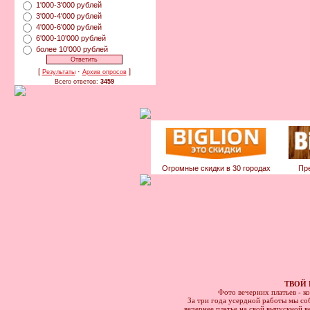
1'000-3'000 рублей
3'000-4'000 рублей
4'000-6'000 рублей
6'000-10'000 рублей
более 10'000 рублей
[
·
]
Результаты
Архив опросов
Всего ответов:
3459
Огромные скидки в 30 городах
Пр
ТВОЙ 
Фото вечерних платьев - к
За три года усердной работы мы соб
вечернее платье на свой выпускной в