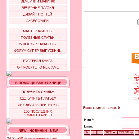
ВЕЧЕРНИЙ МАКИЯЖ
ВЕЧЕРНИЕ ПЛАТЬЯ
ДИЗАЙН НОГТЕЙ
АКСЕССУАРЫ
МАСТЕР-КЛАССЫ
ПОЛЕЗНЫЕ СТАТЬИ
IV КОНКУРС КРАСОТЫ
ФОРУМ СУПЕР ВЫПУСКНИЦ
ГОСТЕВАЯ КНИГА
О ПРОЕКТЕ
|
О РЕКЛАМЕ
Ре
По
В ПОМОЩЬ ВЫПУСКНИЦЕ
Се
* 
Пр
ПОЛУЧИТЬ СКИДКУ
* 
* 
ГДЕ КУПИТЬ ПЛАТЬЕ?
ГДЕ СДЕЛАТЬ ПРИЧЕСКУ?
Всего комментариев:
0
100 ПОСЛЕДНИХ
КОММЕНТАРИЕВ
Имя *:
Email:
NEW - НОВИНКИ - NEW
24.05.
+50 фото дизайна ногтей