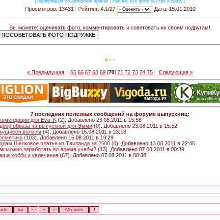
|
информация об авторских правах
|
скачать все фото быстро и сразу
|
Просмотров: 13431 | Рейтинг: 4.1/27
| Дата: 15.01.2010
Вы можете: оценивать фото, комментировать и советовать их своим подругам!
« Предыдущая
|
65
66
67
68
69
[
70
]
71
72
73
74
75
|
Следующая »
7 последних полезных сообщений на форуме выпускниц:
комендации для Eva_K
(2). Добавлено 23.08.2011 в 15:58
дбор образа на выпускной для Эмми
(0). Добавлено 23.08.2011 в 15:52
кущиеся волосы
(4). Добавлено 15.08.2011 в 23:18
Косметика
(103). Добавлено 15.08.2011 в 19:29
одам Шелковое платье из Таиланда за 2500
(0). Добавлено 13.08.2011 в 22:45
Как можно заработать во время учебы?
(13). Добавлено 07.08.2011 в 00:39
Ваше хобби и увлечения
(67). Добавлено 07.08.2011 в 00:38