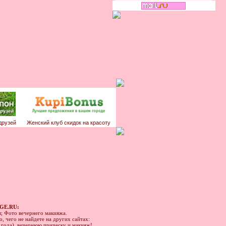
друзей
Женский клуб скидок на красоту
GE.RU:
ы; Фото вечернего макияжа.
, чего не найдете на других сайтах:
1 года), вечернюю прическу и макияж!