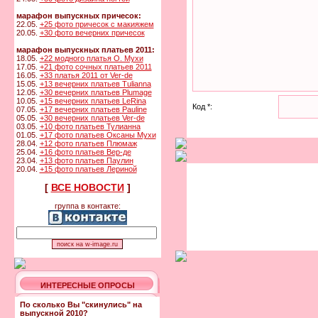
марафон выпускных причесок:
22.05.
+25 фото причесок с макияжем
20.05.
+30 фото вечерних причесок
марафон выпускных платьев 2011:
18.05.
+22 модного платья О. Мухи
17.05.
+21 фото сочных платьев 2011
16.05.
+33 платья 2011 от Ver-de
15.05.
+13 вечерних платьев Tulianna
12.05.
+30 вечерних платьев Plumage
10.05.
+15 вечерних платьев LeRina
Код *:
07.05.
+17 вечерних платьев Pauline
05.05.
+30 вечерних платьев Ver-de
03.05.
+10 фото платьев Тулианна
01.05.
+17 фото платьев Оксаны Мухи
28.04.
+12 фото платьев Плюмаж
25.04.
+16 фото платьев Вер-де
23.04.
+13 фото платьев Паулин
20.04.
+15 фото платьев Лериной
[
ВСЕ НОВОСТИ
]
группа в контакте:
ИНТЕРЕСНЫЕ ОПРОСЫ
По сколько Вы "скинулись" на
выпускной 2010?