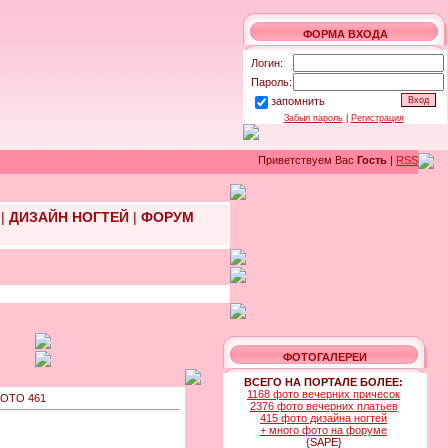
ФОРМА ВХОДА
Логин:
Пароль:
запомнить
Забыл пароль
|
Регистрация
Приветствуем Вас
Гость
|
RSS
|
ДИЗАЙН НОГТЕЙ
|
ФОРУМ
ФОТОГАЛЕРЕИ
ВСЕГО НА ПОРТАЛЕ БОЛЕЕ:
1168 фото вечерних причесок
ОТО 461
2376 фото вечерних платьев
415 фото дизайна ногтей
+ много фото на форуме
{SAPE}