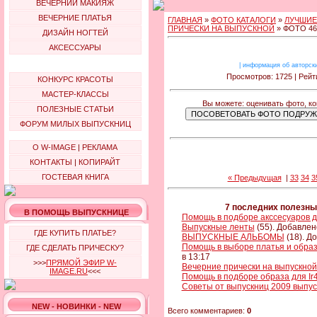
ВЕЧЕРНИЙ МАКИЯЖ
ВЕЧЕРНИЕ ПЛАТЬЯ
ГЛАВНАЯ
»
ФОТО КАТАЛОГИ
»
ЛУЧШИЕ
ПРИЧЕСКИ НА ВЫПУСКНОЙ
» ФОТО 46
ДИЗАЙН НОГТЕЙ
АКСЕССУАРЫ
|
информация об авторск
Просмотров: 1725 | Рейти
КОНКУРС КРАСОТЫ
МАСТЕР-КЛАССЫ
Вы можете: оценивать фото, ко
ПОЛЕЗНЫЕ СТАТЬИ
ФОРУМ МИЛЫХ ВЫПУСКНИЦ
О W-IMAGE
|
РЕКЛАМА
КОНТАКТЫ
|
КОПИРАЙТ
ГОСТЕВАЯ КНИГА
« Предыдущая
|
33
34
3
7 последних полезны
В ПОМОЩЬ ВЫПУСКНИЦЕ
Помощь в подборе акссесуаров дл
Выпускные ленты
(55). Добавлен
ГДЕ КУПИТЬ ПЛАТЬЕ?
ВЫПУСКНЫЕ АЛЬБОМЫ
(18). Д
Помощь в выборе платья и образ
ГДЕ СДЕЛАТЬ ПРИЧЕСКУ?
в 13:17
>>>
ПРЯМОЙ ЭФИР W-
Вечерние прически на выпускной
IMAGE.RU
<<<
Помощь в подборе образа для Ir4
Советы от выпускниц 2009 выпу
NEW - НОВИНКИ - NEW
Всего комментариев:
0