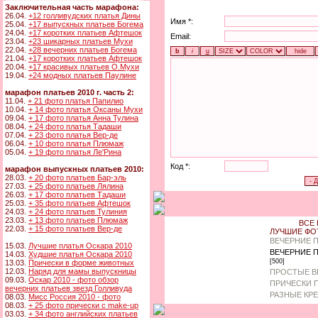
Заключительная часть марафона:
26.04.
+12 голливудских платья Дины
Имя *:
25.04.
+17 выпускных платьев Богема
24.04.
+17 коротких платьев Афтешок
Email:
23.04.
+23 шикарных платьев Мухи
22.04.
+28 вечерних платьев Богема
21.04.
+17 коротких платьев Афтешок
20.04.
+17 красивых платьев О.Мухи
19.04.
+24 модных платьев Паулине
марафон платьев 2010 г. часть 2:
11.04.
+ 21 фото платья Папилио
10.04.
+ 14 фото платья Оксаны Мухи
09.04.
+ 17 фото платья Анна Тулина
08.04.
+ 24 фото платья Тадаши
07.04.
+ 23 фото платья Вер-де
06.04.
+ 10 фото платья Плюмаж
05.04.
+ 19 фото платья Ле'Рина
Код *:
марафон выпускных платьев 2010:
28.03.
+ 20 фото платьев Бар-эль
27.03.
+ 25 фото платьев Лялина
26.03.
+ 17 фото платьев Тадаши
25.03.
+ 35 фото платьев Афтешок
24.03.
+ 24 фото платьев Тулиния
23.03.
+ 13 фото платьев Плюмаж
ВСЕ 
22.03.
+ 15 фото платьев Вер-де
ЛУЧШИЕ ФО
ВЕЧЕРНИЕ 
15.03.
Лучшие платья Оскара 2010
ВЕЧЕРНИЕ 
14.03.
Худшие платья Оскара 2010
[500]
13.03.
Прически в форме животных
12.03.
Наряд для мамы выпускницы
ПРОСТЫЕ В
09.03.
Оскар 2010 - фото обзор
ПРИЧЕСКИ 
вечерних платьев звезд Голливуда
РАЗНЫЕ КР
08.03.
Мисс Россия 2010 - фото
08.03.
+ 25 фото прически с make-up
03.03.
+ 34 фото английских платьев