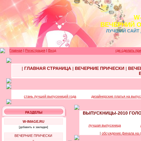
W
ВЕЧЕРНИЙ 
ЛУЧШИЙ САЙТ
Главная
|
Регистрация
|
Вход
где сделать пр
|
ГЛАВНАЯ СТРАНИЦА
|
ВЕЧЕРНИЕ ПРИЧЕСКИ
|
ВЕЧЕ
стань лучшей выпускницей года
дизайнерские платья на выпус
РАЗДЕЛЫ
ВЫПУСКНИЦЫ-2010 ГОЛО
W-IMAGE.RU
лучшая выпускница
[добавить в закладки]
|
обсуждение финала на
ВЕЧЕРНИЕ ПРИЧЕСКИ