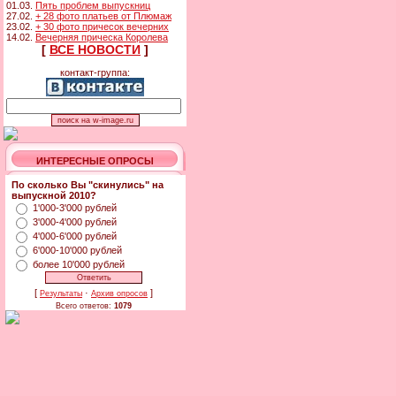
01.03.
Пять проблем выпускниц
27.02.
+ 28 фото платьев от Плюмаж
23.02.
+ 30 фото причесок вечерних
14.02.
Вечерняя прическа Королева
[
ВСЕ НОВОСТИ
]
контакт-группа:
ИНТЕРЕСНЫЕ ОПРОСЫ
По сколько Вы "скинулись" на
выпускной 2010?
1'000-3'000 рублей
3'000-4'000 рублей
4'000-6'000 рублей
6'000-10'000 рублей
более 10'000 рублей
[
·
]
Результаты
Архив опросов
Всего ответов:
1079