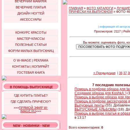
ВЕЧЕРНИЙ МАКИЯЖ
ВЕЧЕРНИЕ ПЛАТЬЯ
ГЛАВНАЯ
»
ФОТО КАТАЛОГИ
»
ЛУЧШИЕ
ПРИЧЕСКИ НА ВЫПУСКНОЙ
» ФОТО 46
ДИЗАЙН НОГТЕЙ
АКСЕССУАРЫ
|
информация об авторск
Просмотров: 2117 | Рейт
КОНКУРС КРАСОТЫ
МАСТЕР-КЛАССЫ
Вы можете: оценивать фото, ко
ПОЛЕЗНЫЕ СТАТЬИ
ФОРУМ МИЛЫХ ВЫПУСКНИЦ
О W-IMAGE
|
РЕКЛАМА
КОНТАКТЫ
|
КОПИРАЙТ
ГОСТЕВАЯ КНИГА
« Предыдущая
|
36
37
3
7 последних полезны
В ПОМОЩЬ ВЫПУСКНИЦЕ
Помощь в подборе образа для t
Создание образа для KoshkA :)
(1
ГДЕ КУПИТЬ ПЛАТЬЕ?
Помощь в выборе образа для Ate
Помощь в подборе акссесуаров дл
ГДЕ СДЕЛАТЬ ПРИЧЕСКУ?
Выпускные ленты
(55). Добавлен
>>>
ПРЯМОЙ ЭФИР W-
ВЫПУСКНЫЕ АЛЬБОМЫ
(18). Д
IMAGE.RU
<<<
Помощь в выборе платья и образ
в 13:17
NEW - НОВИНКИ - NEW
Всего комментариев:
0