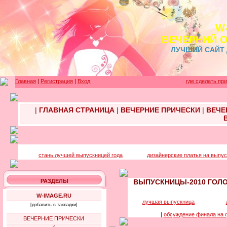
W
ВЕЧЕРНИЙ 
ЛУЧШИЙ САЙТ
Главная
|
Регистрация
|
Вход
где сделать пр
|
ГЛАВНАЯ СТРАНИЦА
|
ВЕЧЕРНИЕ ПРИЧЕСКИ
|
ВЕЧЕ
стань лучшей выпускницей года
дизайнерские платья на выпус
РАЗДЕЛЫ
ВЫПУСКНИЦЫ-2010 ГОЛО
W-IMAGE.RU
лучшая выпускница
[добавить в закладки]
|
обсуждение финала на
ВЕЧЕРНИЕ ПРИЧЕСКИ