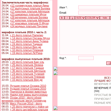
Заключительная часть марафона:
26.04.
+12 голливудских платья Дины
Имя *:
25.04.
+17 выпускных платьев Богема
24.04.
+17 коротких платьев Афтешок
Email:
23.04.
+23 шикарных платьев Мухи
22.04.
+28 вечерних платьев Богема
21.04.
+17 коротких платьев Афтешок
20.04.
+17 красивых платьев О.Мухи
19.04.
+24 модных платьев Паулине
марафон платьев 2010 г. часть 2:
11.04.
+ 21 фото платья Папилио
10.04.
+ 14 фото платья Оксаны Мухи
09.04.
+ 17 фото платья Анна Тулина
08.04.
+ 24 фото платья Тадаши
07.04.
+ 23 фото платья Вер-де
06.04.
+ 10 фото платья Плюмаж
05.04.
+ 19 фото платья Ле'Рина
Код *:
марафон выпускных платьев 2010:
28.03.
+ 20 фото платьев Бар-эль
27.03.
+ 25 фото платьев Лялина
26.03.
+ 17 фото платьев Тадаши
25.03.
+ 35 фото платьев Афтешок
24.03.
+ 24 фото платьев Тулиния
23.03.
+ 13 фото платьев Плюмаж
ВСЕ 
22.03.
+ 15 фото платьев Вер-де
ЛУЧШИЕ ФО
ВЕЧЕРНИЕ 
15.03.
Лучшие платья Оскара 2010
ВЕЧЕРНИЕ 
14.03.
Худшие платья Оскара 2010
[500]
13.03.
Прически в форме животных
12.03.
Наряд для мамы выпускницы
ПРОСТЫЕ В
09.03.
Оскар 2010 - фото обзор
ПРИЧЕСКИ 
вечерних платьев звезд Голливуда
РАЗНЫЕ КР
08.03.
Мисс Россия 2010 - фото
08.03.
+ 25 фото прически с make-up
03.03.
+ 34 фото английских платьев