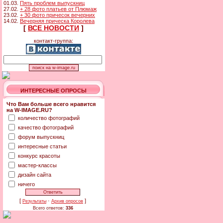
01.03.
Пять проблем выпускниц
27.02.
+ 28 фото платьев от Плюмаж
23.02.
+ 30 фото причесок вечерних
14.02.
Вечерняя прическа Королева
[
ВСЕ НОВОСТИ
]
контакт-группа:
ИНТЕРЕСНЫЕ ОПРОСЫ
Что Вам больше всего нравится
на W-IMAGE.RU?
количество фотографий
качество фотографий
форум выпускниц
интересные статьи
конкурс красоты
мастер-классы
дизайн сайта
ничего
[
·
]
Результаты
Архив опросов
Всего ответов:
336