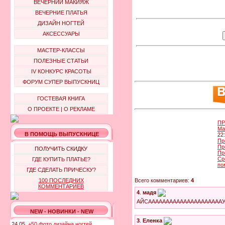
ВЕЧЕРНИЙ МАКИЯЖ
ВЕЧЕРНИЕ ПЛАТЬЯ
ДИЗАЙН НОГТЕЙ
АКСЕССУАРЫ
МАСТЕР-КЛАССЫ
ПОЛЕЗНЫЕ СТАТЬИ
IV КОНКУРС КРАСОТЫ
ФОРУМ СУПЕР ВЫПУСКНИЦ
ГОСТЕВАЯ КНИГА
О ПРОЕКТЕ
|
О РЕКЛАМЕ
ПР
Ма
В ПОМОЩЬ ВЫПУСКНИЦЕ
22
Пр
Пр
ПОЛУЧИТЬ СКИДКУ
Пр
Ср
ГДЕ КУПИТЬ ПЛАТЬЕ?
по
ГДЕ СДЕЛАТЬ ПРИЧЕСКУ?
Всего комментариев:
4
100 ПОСЛЕДНИХ
КОММЕНТАРИЕВ
4
.
мадя
АЙСАААААААААААААААААААААУВ...
NEW - НОВИНКИ - NEW
3
.
Еленка
24.05.
+50 фото дизайна ногтей