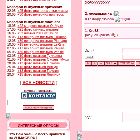
ХОЧУУУУУУУУ
марафон выпускных причесок:
22.05.
+25 фото причесок с макияжем
2
.
неодыкватная
20.05.
+30 фото вечерних причесок
я тя поддерживаю
марафон выпускных платьев:
18.05.
+22 модного платья О. Мухи
17.05.
+21 фото сочных платьев
1
.
Kru$$
16.05.
+33 платья 2011 от Ver-de
рисунок красивый)))
15.05.
+13 вечерних платьев Tulianna
12.05.
+30 вечерних платьев Plumage
10.05.
+15 вечерних платьев LeRina
07.05.
+17 вечерних платьев Pauline
Имя *:
05.05.
+30 вечерних платьев Ver-de
03.05.
+10 фото платьев Тулианна
Email:
01.05.
+17 фото платьев Оксаны Мухи
28.04.
+12 фото платьев Плюмаж
25.04.
+16 фото платьев Вер-де
23.04.
+13 фото платьев Паулин
20.04.
+15 фото платьев Лериной
[
ВСЕ НОВОСТИ
]
группа в контакте:
Код *:
ИНТЕРЕСНЫЕ ОПРОСЫ
Что Вам больше всего нравится
на W-IMAGE.RU?