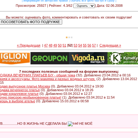
|
информация об авторских правах
|
скачать все фото быстро и сразу
|
Просмотров: 25927 | Рейтинг: 4.3/62
| Дата: 02.06.2008
Вы можете: оценивать фото, комментировать и советовать их своим подругам!
« Предыдущая
|
47
48
49
50
51
[
52
]
53
54
55
56
57
|
Следующая »
7 последних полезных сообщений на форуме выпускниц:
ОДАЖА ВЕЧЕРНИХ ПЛАТЬЕВ Б/У - общая тема
(32). Добавлено 23.04.2012 в 00:16
кияж и аксессуары. Фото макияжа и разных модных штучек.
(2). Добавлено 13.04.2012
:15
одаю выпускное платье Москва
(0). Добавлено 03.04.2012 в 19:00
одажа вечернегоо платья
(0). Добавлено 03.04.2012 в 18:26
одам коралловое платье
(0). Добавлено 03.04.2012 в 12:27
очно присрою необыкновенное платье!
(1). Добавлено 03.04.2012 в 11:54
мощь в выборе ателье
(0). Добавлено 15.03.2012 в 00:58
.............НО В ЖИЗНЬ НЕ СДЕЛАЛА БЫ
НЕ МОЁ