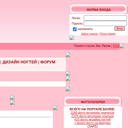
ФОРМА ВХОДА
Логин:
Пароль:
запомнить
Забыл пароль
|
Регистрация
Приветствуем Вас
Гость
|
RSS
|
ДИЗАЙН НОГТЕЙ
|
ФОРУМ
ФОТОГАЛЕРЕИ
ВСЕГО НА ПОРТАЛЕ БОЛЕЕ:
1168 фото вечерних причесок
2376 фото вечерних платьев
415 фото дизайна ногтей
+ много фото на форуме
{SAPE}