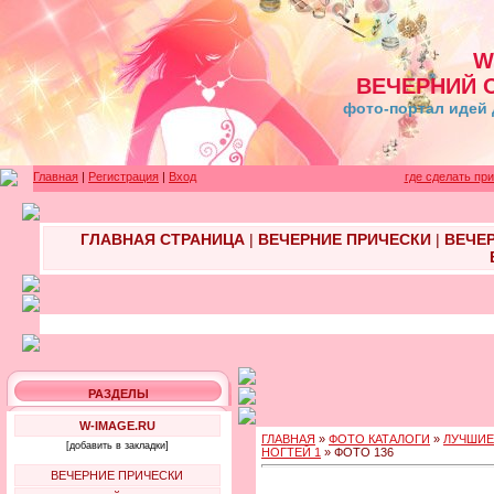
W
ВЕЧЕРНИЙ 
фото-портал идей 
Главная
|
Регистрация
|
Вход
где сделать пр
ГЛАВНАЯ СТРАНИЦА
|
ВЕЧЕРНИЕ ПРИЧЕСКИ
|
ВЕЧЕ
РАЗДЕЛЫ
W-IMAGE.RU
ГЛАВНАЯ
»
ФОТО КАТАЛОГИ
»
ЛУЧШИЕ
[добавить в закладки]
НОГТЕЙ 1
» ФОТО 136
ВЕЧЕРНИЕ ПРИЧЕСКИ