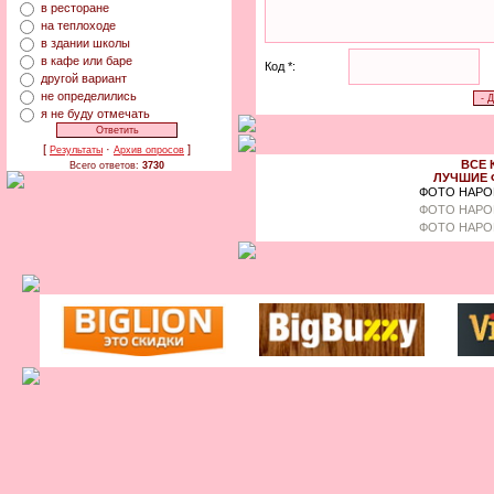
в ресторане
на теплоходе
в здании школы
в кафе или баре
Код *:
другой вариант
не определились
я не буду отмечать
[
·
]
Результаты
Архив опросов
ВСЕ 
Всего ответов:
3730
ЛУЧШИЕ 
ФОТО НАРО
ФОТО НАРО
ФОТО НАРО