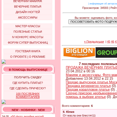
ВЕЧЕРНИЙ МАКИЯЖ
|
информация об авторск
ВЕЧЕРНИЕ ПЛАТЬЯ
Просмотров: 34593 | Рейт
ДИЗАЙН НОГТЕЙ
АКСЕССУАРЫ
Вы можете: оценивать фото, к
МАСТЕР-КЛАССЫ
ПОЛЕЗНЫЕ СТАТЬИ
IV КОНКУРС КРАСОТЫ
« Предыдущая
|
45
46
4
ФОРУМ СУПЕР ВЫПУСКНИЦ
ГОСТЕВАЯ КНИГА
О ПРОЕКТЕ
|
О РЕКЛАМЕ
7 последних полезны
ПРОДАЖА ВЕЧЕРНИХ ПЛАТЬЕВ 
В ПОМОЩЬ ВЫПУСКНИЦЕ
23.04.2012 в 00:16
Макияж и аксессуары. Фото ма
ПОЛУЧИТЬ СКИДКУ
Добавлено 13.04.2012 в 22:15
Продаю выпускное платье Мос
ГДЕ КУПИТЬ ПЛАТЬЕ?
Продажа вечернегоо платья
(0)
ГДЕ СДЕЛАТЬ ПРИЧЕСКУ?
Продам коралловое платье
(0).
Срочно присрою необыкновенно
100 ПОСЛЕДНИХ
помощь в выборе ателье
(0). Д
КОММЕНТАРИЕВ
Всего комментариев:
6
NEW - НОВИНКИ - NEW
6
.
Юлия
От масла они блестят)))
24.05.
+50 фото дизайна ногтей