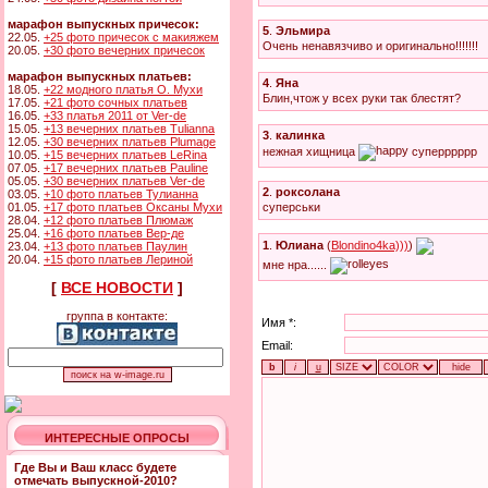
марафон выпускных причесок:
5
.
Эльмира
22.05.
+25 фото причесок с макияжем
Очень ненавязчиво и оригинально!!!!!!!
20.05.
+30 фото вечерних причесок
марафон выпускных платьев:
4
.
Яна
18.05.
+22 модного платья О. Мухи
Блин,чтож у всех руки так блестят?
17.05.
+21 фото сочных платьев
16.05.
+33 платья 2011 от Ver-de
15.05.
+13 вечерних платьев Tulianna
3
.
калинка
12.05.
+30 вечерних платьев Plumage
нежная хищница
суперррррр
10.05.
+15 вечерних платьев LeRina
07.05.
+17 вечерних платьев Pauline
05.05.
+30 вечерних платьев Ver-de
2
.
роксолана
03.05.
+10 фото платьев Тулианна
суперськи
01.05.
+17 фото платьев Оксаны Мухи
28.04.
+12 фото платьев Плюмаж
25.04.
+16 фото платьев Вер-де
1
.
Юлиана
(
Blondino4ka)))
)
23.04.
+13 фото платьев Паулин
20.04.
+15 фото платьев Лериной
мне нра......
[
ВСЕ НОВОСТИ
]
группа в контакте:
Имя *:
Email:
ИНТЕРЕСНЫЕ ОПРОСЫ
Где Вы и Ваш класс будете
отмечать выпускной-2010?