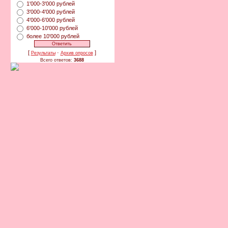
1'000-3'000 рублей
3'000-4'000 рублей
4'000-6'000 рублей
6'000-10'000 рублей
более 10'000 рублей
[
·
]
Результаты
Архив опросов
Всего ответов:
3688