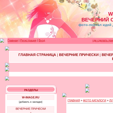
W
ВЕЧЕРНИЙ 
фото-портал идей 
Главная
|
Регистрация
|
Вход
где сделать пр
ГЛАВНАЯ СТРАНИЦА
|
ВЕЧЕРНИЕ ПРИЧЕСКИ
|
ВЕЧЕ
РАЗДЕЛЫ
W-IMAGE.RU
ГЛАВНАЯ
»
ФОТО КАТАЛОГИ
»
ЛУ
[добавить в закладки]
ВЕЧЕРНИЕ ПРИЧЕСКИ