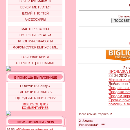
ВЕЧЕРНИЙ МАКИЯЖ
П
ВЕЧЕРНИЕ ПЛАТЬЯ
ДИЗАЙН НОГТЕЙ
Вы може
АКСЕССУАРЫ
МАСТЕР-КЛАССЫ
ПОЛЕЗНЫЕ СТАТЬИ
IV КОНКУРС КРАСОТЫ
ФОРУМ СУПЕР ВЫПУСКНИЦ
ГОСТЕВАЯ КНИГА
О ПРОЕКТЕ
|
О РЕКЛАМЕ
7 п
ПРОДАЖА В
23.04.2012 в
В ПОМОЩЬ ВЫПУСКНИЦЕ
Макияж и а
Добавлено 1
ПОЛУЧИТЬ СКИДКУ
Продаю вып
Продажа ве
ГДЕ КУПИТЬ ПЛАТЬЕ?
Продам кор
ГДЕ СДЕЛАТЬ ПРИЧЕСКУ?
Срочно при
помощь в в
100 ПОСЛЕДНИХ
КОММЕНТАРИЕВ
Всего комментариев:
2
2
.
Алина
NEW - НОВИНКИ - NEW
Яка красата!!!!!!!!!!!
24.05.
+50 фото дизайна ногтей