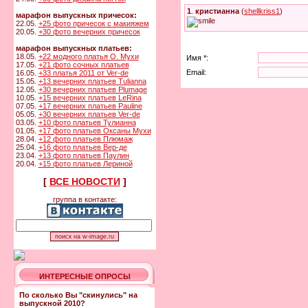
1
.
кристианна
(
shellkriss1
)
марафон выпускных причесок:
22.05.
+25 фото причесок с макияжем
20.05.
+30 фото вечерних причесок
марафон выпускных платьев:
18.05.
+22 модного платья О. Мухи
Имя *:
17.05.
+21 фото сочных платьев
Email:
16.05.
+33 платья 2011 от Ver-de
15.05.
+13 вечерних платьев Tulianna
12.05.
+30 вечерних платьев Plumage
10.05.
+15 вечерних платьев LeRina
07.05.
+17 вечерних платьев Pauline
05.05.
+30 вечерних платьев Ver-de
03.05.
+10 фото платьев Тулианна
01.05.
+17 фото платьев Оксаны Мухи
28.04.
+12 фото платьев Плюмаж
25.04.
+16 фото платьев Вер-де
23.04.
+13 фото платьев Паулин
20.04.
+15 фото платьев Лериной
[
ВСЕ НОВОСТИ
]
группа в контакте:
ИНТЕРЕСНЫЕ ОПРОСЫ
По сколько Вы "скинулись" на
выпускной 2010?