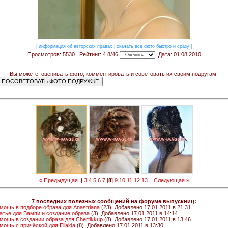
|
информация об авторских правах
|
скачать все фото быстро и сразу
|
Просмотров: 5530 | Рейтинг: 4.8/46
| Дата: 01.08.2010
Вы можете: оценивать фото, комментировать и советовать их своим подругам!
« Предыдущая
|
3
4
5
6
7
[
8
]
9
10
11
12
13
|
Следующая »
7 последних полезных сообщений на форуме выпускниц:
мощь в подборе образа для Anastriana
(23). Добавлено 17.01.2011 в 21:31
атье для Вампи и создание образа
(3). Добавлено 17.01.2011 в 14:14
мощь в создании образа для Chertikkup
(8). Добавлено 17.01.2011 в 13:46
мощь с причёской для Ellaida
(8). Добавлено 17.01.2011 в 13:30