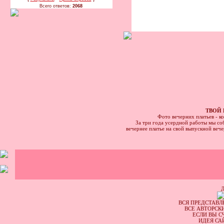
Всего ответов:
2068
ТВОЙ 
Фото вечерних платьев - к
За три года усердной работы мы соб
вечернее платье на свой выпускной веч
ВСЯ ПРЕДСТАВЛ
ВСЕ АВТОРСК
ЕСЛИ ВЫ С
ИДЕЯ СА