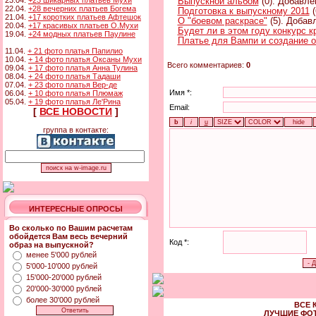
23.04.
+23 шикарных платьев Мухи
Выпускной альбом
(0). Добавле
22.04.
+28 вечерних платьев Богема
Подготовка к выпускному 2011
(
21.04.
+17 коротких платьев Афтешок
О "боевом раскрасе"
(5). Добавл
20.04.
+17 красивых платьев О.Мухи
Будет ли в этом году конкурс к
19.04.
+24 модных платьев Паулине
Платье для Вампи и создание о
11.04.
+ 21 фото платья Папилио
10.04.
+ 14 фото платья Оксаны Мухи
Всего комментариев:
0
09.04.
+ 17 фото платья Анна Тулина
08.04.
+ 24 фото платья Тадаши
07.04.
+ 23 фото платья Вер-де
Имя *:
06.04.
+ 10 фото платья Плюмаж
05.04.
+ 19 фото платья Ле'Рина
Email:
[
ВСЕ НОВОСТИ
]
группа в контакте:
ИНТЕРЕСНЫЕ ОПРОСЫ
Во сколько по Вашим расчетам
обойдется Вам весь вечерний
Код *:
образ на выпускной?
менее 5'000 рублей
5'000-10'000 рублей
15'000-20'000 рублей
20'000-30'000 рублей
более 30'000 рублей
ВСЕ 
ЛУЧШИЕ ФО