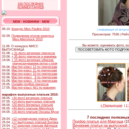
100 ПОСЛЕДНИХ
КОММЕНТАРИЕВ
NEW - НОВИНКИ - NEW
06.10.
Конкурс Miss Pauline 2010
|
информация об авторск
Просмотров: 7536 | Рейти
02.09.
Подведение итогов конкурса
Miss Aftershock 2010
Вы можете: оценивать фото, ко
11.08. О конкурсе МИСС
ВЫПУСКНИЦА
01.08.
+ 31 фото вечерних причесок
20.06.
+ 35 фото причесок и макияжа
19.06.
+ 15 фото вечерних образов:
прически+макияж ретро-стиля
05.06.
Мастер-класс 12 по прическам
04.06.
Мастер-класс 11 по прическам
03.06.
Мастер-класс 10 по прическам
02.06.
Мастер-класс 9 по прическам
01.06.
Мастер-класс 8 по прическам
25.05.
Онлайн-подбор причесок
17.05.
Мастер-класс №1 по макияжу
марафон выпускных платьев 2010:
08.05.
+34 фото вечерних платьев
07.05.
+14 фото выпускных платьев
06.05.
+20 фото богемных платьев
« Предыдущая
|
1
05.05.
+44 фото платьев Aftershock
04.05.
+16 фото платьев Оксаны Мухи
7 последних полезны
26.04.
+12 голливудских платья Дины
Подбор платья для Маргоша
(18
25.04.
+17 выпускных платьев Богема
Вечерние платья на выпускной 
24.04.
+17 коротких платьев Афтешок