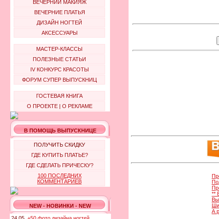
ВЕЧЕРНИЙ МАКИЯЖ
ВЕЧЕРНИЕ ПЛАТЬЯ
ДИЗАЙН НОГТЕЙ
АКСЕССУАРЫ
МАСТЕР-КЛАССЫ
ПОЛЕЗНЫЕ СТАТЬИ
IV КОНКУРС КРАСОТЫ
ФОРУМ СУПЕР ВЫПУСКНИЦ
ГОСТЕВАЯ КНИГА
О ПРОЕКТЕ
|
О РЕКЛАМЕ
В ПОМОЩЬ ВЫПУСКНИЦЕ
ПОЛУЧИТЬ СКИДКУ
ГДЕ КУПИТЬ ПЛАТЬЕ?
ГДЕ СДЕЛАТЬ ПРИЧЕСКУ?
100 ПОСЛЕДНИХ
Пр
КОММЕНТАРИЕВ
По
Пр
**
Вы
Ши
NEW - НОВИНКИ - NEW
А 
24.05.
+50 фото дизайна ногтей