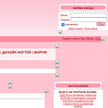
ФОРМА ВХОДА
Логин:
Пароль:
запомнить
Забыл пароль
|
Регистрация
Приветствуем Вас
Гость
|
RSS
|
ДИЗАЙН НОГТЕЙ
|
ФОРУМ
ФОТОГАЛЕРЕИ
ВСЕГО НА ПОРТАЛЕ БОЛЕЕ:
1168 фото вечерних причесок
2376 фото вечерних платьев
415 фото дизайна ногтей
+ много фото на форуме
{SAPE}