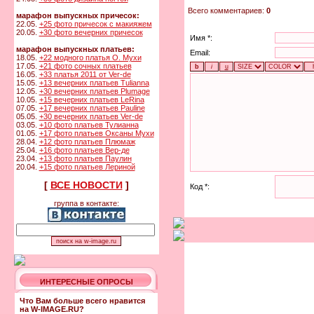
Всего комментариев:
0
марафон выпускных причесок:
22.05.
+25 фото причесок с макияжем
20.05.
+30 фото вечерних причесок
Имя *:
марафон выпускных платьев:
Email:
18.05.
+22 модного платья О. Мухи
17.05.
+21 фото сочных платьев
16.05.
+33 платья 2011 от Ver-de
15.05.
+13 вечерних платьев Tulianna
12.05.
+30 вечерних платьев Plumage
10.05.
+15 вечерних платьев LeRina
07.05.
+17 вечерних платьев Pauline
05.05.
+30 вечерних платьев Ver-de
03.05.
+10 фото платьев Тулианна
01.05.
+17 фото платьев Оксаны Мухи
28.04.
+12 фото платьев Плюмаж
25.04.
+16 фото платьев Вер-де
23.04.
+13 фото платьев Паулин
20.04.
+15 фото платьев Лериной
[
ВСЕ НОВОСТИ
]
Код *:
группа в контакте:
ИНТЕРЕСНЫЕ ОПРОСЫ
Что Вам больше всего нравится
на W-IMAGE.RU?