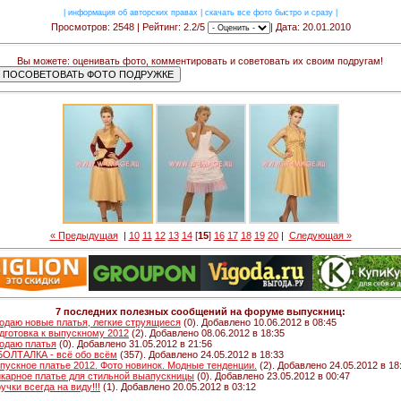
|
информация об авторских правах
|
скачать все фото быстро и сразу
|
Просмотров: 2548 | Рейтинг: 2.2/5
| Дата: 20.01.2010
Вы можете: оценивать фото, комментировать и советовать их своим подругам!
« Предыдущая
|
10
11
12
13
14
[
15
]
16
17
18
19
20
|
Следующая »
7 последних полезных сообщений на форуме выпускниц:
одаю новые платья, легкие струящиеся
(0). Добавлено 10.06.2012 в 08:45
дготовка к выпускному 2012
(2). Добавлено 08.06.2012 в 18:35
одаю платья
(0). Добавлено 31.05.2012 в 21:56
 БОЛТАЛКА - всё обо всём
(357). Добавлено 24.05.2012 в 18:33
пускное платье 2012. Фото новинок. Модные тенденции.
(2). Добавлено 24.05.2012 в 18
карное платье для стильной выапускницы
(0). Добавлено 23.05.2012 в 00:47
ручки всегда на виду!!!
(1). Добавлено 20.05.2012 в 03:12