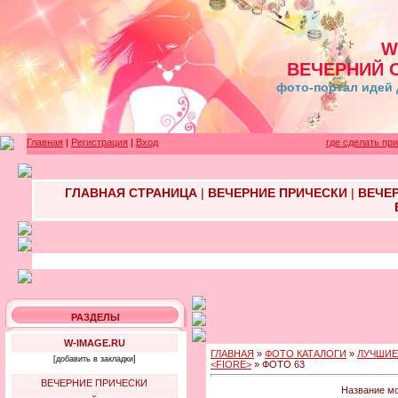
W
ВЕЧЕРНИЙ 
фото-портал идей 
Главная
|
Регистрация
|
Вход
где сделать пр
ГЛАВНАЯ СТРАНИЦА
|
ВЕЧЕРНИЕ ПРИЧЕСКИ
|
ВЕЧЕ
РАЗДЕЛЫ
W-IMAGE.RU
ГЛАВНАЯ
»
ФОТО КАТАЛОГИ
»
ЛУЧШИЕ
[добавить в закладки]
<FIORE>
» ФОТО 63
ВЕЧЕРНИЕ ПРИЧЕСКИ
Название мо