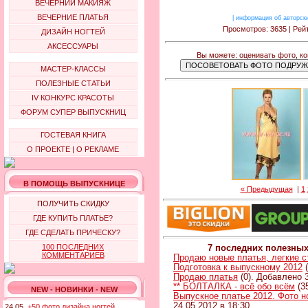
ВЕЧЕРНИЙ МАКИЯЖ
ВЕЧЕРНИЕ ПЛАТЬЯ
|
информация об авторск
Просмотров: 3635 | Рейт
ДИЗАЙН НОГТЕЙ
АКСЕССУАРЫ
Вы можете: оценивать фото, к
МАСТЕР-КЛАССЫ
ПОЛЕЗНЫЕ СТАТЬИ
IV КОНКУРС КРАСОТЫ
ФОРУМ СУПЕР ВЫПУСКНИЦ
ГОСТЕВАЯ КНИГА
О ПРОЕКТЕ
|
О РЕКЛАМЕ
В ПОМОЩЬ ВЫПУСКНИЦЕ
« Предыдущая
|
1
ПОЛУЧИТЬ СКИДКУ
ГДЕ КУПИТЬ ПЛАТЬЕ?
ГДЕ СДЕЛАТЬ ПРИЧЕСКУ?
100 ПОСЛЕДНИХ
7 последних полезны
КОММЕНТАРИЕВ
Продаю новые платья, легкие 
Подготовка к выпускному 2012
(
Продаю платья
(0). Добавлено 3
** БОЛТАЛКА - всё обо всём
(3
NEW - НОВИНКИ - NEW
Выпускное платье 2012. Фото н
24.05.2012 в 18:30
24.05.
+50 фото дизайна ногтей