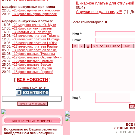
Шикарное платье для стильной
марафон выпускных причесок:
00:47
22.05.
+25 фото причесок с макияжем
А ручки всегда на виду!!!
(1). Д
20.05.
+30 фото вечерних причесок
марафон выпускных платьев:
Всего комментариев:
0
18.05.
+22 модного платья О. Мухи
17.05.
+21 фото сочных платьев
16.05.
+33 платья 2011 от Ver-de
Имя *:
15.05.
+13 вечерних платьев Tulianna
12.05.
+30 вечерних платьев Plumage
Email:
10.05.
+15 вечерних платьев LeRina
07.05.
+17 вечерних платьев Pauline
05.05.
+30 вечерних платьев Ver-de
03.05.
+10 фото платьев Тулианна
01.05.
+17 фото платьев Оксаны Мухи
28.04.
+12 фото платьев Плюмаж
25.04.
+16 фото платьев Вер-де
23.04.
+13 фото платьев Паулин
20.04.
+15 фото платьев Лериной
[
ВСЕ НОВОСТИ
]
группа в контакте:
Код *:
ИНТЕРЕСНЫЕ ОПРОСЫ
ВСЕ 
ЛУЧШИЕ ФО
Во сколько по Вашим расчетам
ВЕЧЕРНИЕ 
обойдется Вам весь вечерний