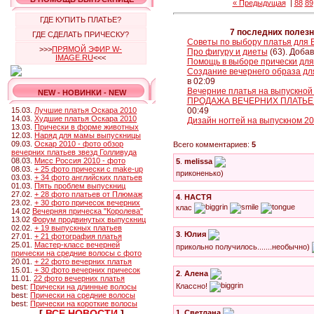
« Предыдущая
|
88
89
ГДЕ КУПИТЬ ПЛАТЬЕ?
7 последних полез
ГДЕ СДЕЛАТЬ ПРИЧЕСКУ?
Советы по выбору платья для 
>>>
ПРЯМОЙ ЭФИР W-
Про фигуру и диеты
(63). Добав
IMAGE.RU
<<<
Помощь в выборе прически для
Создание вечернего образа дл
в 02:09
Вечерние платья на выпускной
NEW - НОВИНКИ - NEW
ПРОДАЖА ВЕЧЕРНИХ ПЛАТЬЕВ 
15.03.
Лучшие платья Оскара 2010
00:49
14.03.
Худшие платья Оскара 2010
Дизайн ногтей на выпускном 2
13.03.
Прически в форме животных
12.03.
Наряд для мамы выпускницы
09.03.
Оскар 2010 - фото обзор
Всего комментариев:
5
вечерних платьев звезд Голливуда
08.03.
Мисс Россия 2010 - фото
5
.
melissa
08.03.
+ 25 фото прически с make-up
приконенько)
03.03.
+ 34 фото английских платьев
01.03.
Пять проблем выпускниц
27.02.
+ 28 фото платьев от Плюмаж
4
.
НАСТЯ
23.02.
+ 30 фото причесок вечерних
клас
14.02
Вечерняя прическа "Королева"
13.02
Форум продвинутых выпускниц
02.02.
+ 19 выпускных платьев
3
.
Юлия
27.01.
+ 21 фотография платья
25.01.
Мастер-класс вечерней
прикольно получилось.......необычно)
прически на средние волосы с фото
20.01.
+ 22 фото вечерних платья
15.01.
+ 30 фото вечерних причесок
2
.
Алена
11.01.
22 фото вечерних платья
Классно!
best:
Прически на длинные волосы
best:
Прически на средние волосы
best:
Прически на короткие волосы
[
ВСЕ НОВОСТИ
]
1
.
Светлана