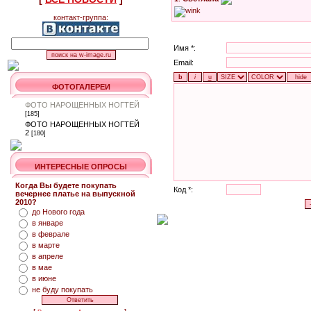
контакт-группа:
Имя *:
Email:
ФОТОГАЛЕРЕИ
ФОТО НАРОЩЕННЫХ НОГТЕЙ
[185]
ФОТО НАРОЩЕННЫХ НОГТЕЙ
2
[180]
ИНТЕРЕСНЫЕ ОПРОСЫ
Когда Вы будете покупать
Код *:
вечернее платье на выпускной
2010?
до Нового года
в январе
в феврале
в марте
в апреле
в мае
в июне
не буду покупать