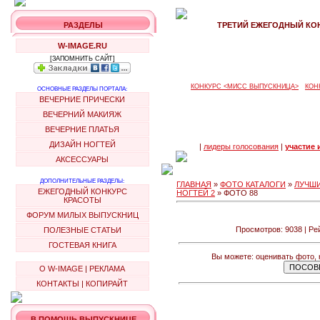
РАЗДЕЛЫ
ТРЕТИЙ ЕЖЕГОДНЫЙ КОН
W-IMAGE.RU
[ЗАПОМНИТЬ САЙТ]
КОНКУРС <МИСС ВЫПУСКНИЦА>
КОН
ОСНОВНЫЕ РАЗДЕЛЫ ПОРТАЛА:
ВЕЧЕРНИЕ ПРИЧЕСКИ
ВЕЧЕРНИЙ МАКИЯЖ
ВЕЧЕРНИЕ ПЛАТЬЯ
ДИЗАЙН НОГТЕЙ
|
лидеры голосования
|
участие 
АКСЕССУАРЫ
ДОПОЛНИТЕЛЬНЫЕ РАЗДЕЛЫ:
ГЛАВНАЯ
»
ФОТО КАТАЛОГИ
»
ЛУЧШИ
ЕЖЕГОДНЫЙ КОНКУРС
НОГТЕЙ 2
» ФОТО 88
КРАСОТЫ
ФОРУМ МИЛЫХ ВЫПУСКНИЦ
Просмотров: 9038 | Рей
ПОЛЕЗНЫЕ СТАТЬИ
ГОСТЕВАЯ КНИГА
Вы можете: оценивать фото, 
О W-IMAGE
|
РЕКЛАМА
КОНТАКТЫ
|
КОПИРАЙТ
В ПОМОЩЬ ВЫПУСКНИЦЕ