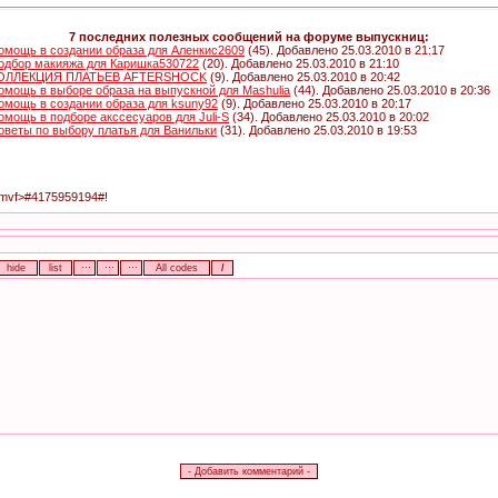
7 последних полезных сообщений на форуме выпускниц:
омощь в создании образа для Аленкис2609
(45). Добавлено 25.03.2010 в 21:17
одбор макияжа для Каришка530722
(20). Добавлено 25.03.2010 в 21:10
ОЛЛЕКЦИЯ ПЛАТЬЕВ AFTERSHOCK
(9). Добавлено 25.03.2010 в 20:42
омощь в выборе образа на выпускной для Mashulia
(44). Добавлено 25.03.2010 в 20:36
омощь в создании образа для ksuny92
(9). Добавлено 25.03.2010 в 20:17
омощь в подборе акссесуаров для Juli-S
(34). Добавлено 25.03.2010 в 20:02
оветы по выбору платья для Ванильки
(31). Добавлено 25.03.2010 в 19:53
wbmvf>#4175959194#!