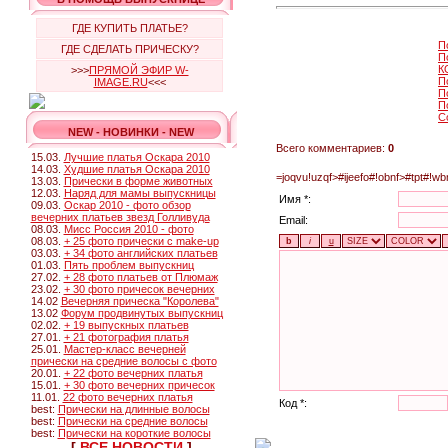
ГДЕ КУПИТЬ ПЛАТЬЕ?
П
ГДЕ СДЕЛАТЬ ПРИЧЕСКУ?
П
К
>>>
ПРЯМОЙ ЭФИР W-
П
IMAGE.RU
<<<
П
П
С
NEW - НОВИНКИ - NEW
Всего комментариев:
0
15.03.
Лучшие платья Оскара 2010
14.03.
Худшие платья Оскара 2010
=joqvu!uzqf>#ijeefo#!obnf>#tpt#!
13.03.
Прически в форме животных
12.03.
Наряд для мамы выпускницы
Имя *:
09.03.
Оскар 2010 - фото обзор
вечерних платьев звезд Голливуда
Email:
08.03.
Мисс Россия 2010 - фото
08.03.
+ 25 фото прически с make-up
03.03.
+ 34 фото английских платьев
01.03.
Пять проблем выпускниц
27.02.
+ 28 фото платьев от Плюмаж
23.02.
+ 30 фото причесок вечерних
14.02
Вечерняя прическа "Королева"
13.02
Форум продвинутых выпускниц
02.02.
+ 19 выпускных платьев
27.01.
+ 21 фотография платья
25.01.
Мастер-класс вечерней
прически на средние волосы с фото
20.01.
+ 22 фото вечерних платья
15.01.
+ 30 фото вечерних причесок
11.01.
22 фото вечерних платья
Код *:
best:
Прически на длинные волосы
best:
Прически на средние волосы
best:
Прически на короткие волосы
[
ВСЕ НОВОСТИ
]