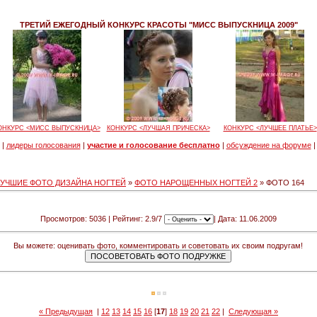
ТРЕТИЙ ЕЖЕГОДНЫЙ КОНКУРС КРАСОТЫ "МИСС ВЫПУСКНИЦА 2009"
ОНКУРС <МИСС ВЫПУСКНИЦА>
КОНКУРС <ЛУЧШАЯ ПРИЧЕСКА>
КОНКУРС <ЛУЧШЕЕ ПЛАТЬЕ>
|
лидеры голосования
|
участие и голосование бесплатно
|
обсуждение на форуме
|
ЛУЧШИЕ ФОТО ДИЗАЙНА НОГТЕЙ
»
ФОТО НАРОЩЕННЫХ НОГТЕЙ 2
» ФОТО 164
Просмотров: 5036 | Рейтинг: 2.9/7
| Дата: 11.06.2009
Вы можете: оценивать фото, комментировать и советовать их своим подругам!
« Предыдущая
|
12
13
14
15
16
[
17
]
18
19
20
21
22
|
Следующая »