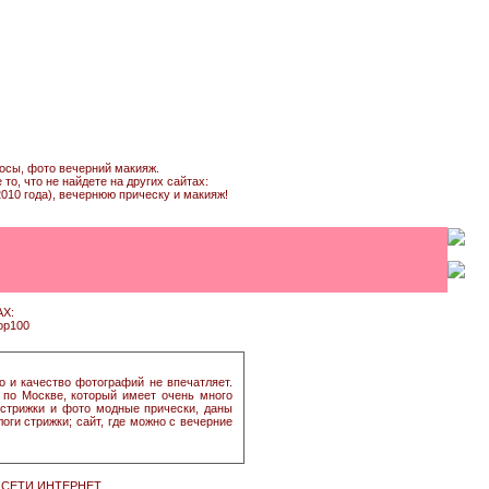
лосы, фото вечерний макияж.
о, что не найдете на других сайтах:
010 года), вечернюю прическу и макияж!
Х:
о и качество фотографий не впечатляет.
по Москве, который имеет очень много
 стрижки и фото модные прически, даны
оги стрижки; сайт, где можно с вечерние
СЕТИ ИНТЕРНЕТ.