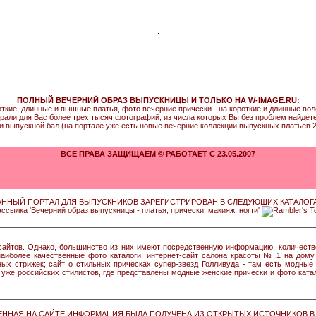
.
ПОЛНЫЙ ВЕЧЕРНИЙ ОБРАЗ ВЫПУСКНИЦЫ И ТОЛЬКО НА W-IMAGE.RU:
откие, длинные и пышные платья, фото вечерние прически - на короткие и длинные во
рали для Вас более трех тысяч фотографий, из числа которых Вы без проблем найдете т
и выпускной бал (на портале уже есть новые вечерние коллекции выпускных платьев 2
ВСЕ ПРАВА ЗАЩИЩАЕМ © РАБОТАЕТ С 23.05.2007
АННЫЙ ПОРТАЛ ДЛЯ ВЫПУСКНИКОВ ЗАРЕГИСТРИРОВАН В СЛЕДУЮЩИХ КАТАЛОГА
сайтов. Однако, большинство из них имеют посредственную информацию, количеств
иболее качественные фото каталоги: интернет-сайт салона красоты № 1 на дому 
ных стрижек; сайт о стильных прическах супер-звезд Голливуда - там есть модные
уже российских стилистов, где представлены модные женские прически и фото катал
ЕННАЯ НА САЙТЕ ИНФОРМАЦИЯ БЫЛА ПОЛУЧЕНА ИЗ ОТКРЫТЫХ ИСТОЧНИКОВ В 