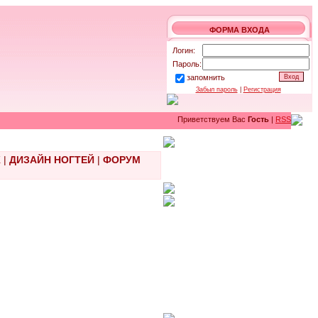
ФОРМА ВХОДА
Логин:
Пароль:
запомнить
Забыл пароль
|
Регистрация
Приветствуем Вас
Гость
|
RSS
Ж
|
ДИЗАЙН НОГТЕЙ
|
ФОРУМ