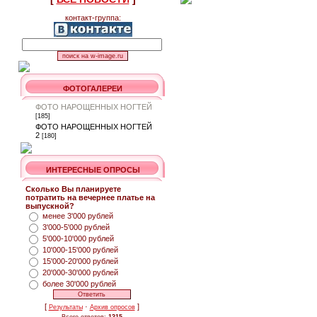
контакт-группа:
ФОТОГАЛЕРЕИ
ФОТО НАРОЩЕННЫХ НОГТЕЙ
[185]
ФОТО НАРОЩЕННЫХ НОГТЕЙ
2
[180]
ИНТЕРЕСНЫЕ ОПРОСЫ
Сколько Вы планируете
потратить на вечернее платье на
выпускной?
менее 3'000 рублей
3'000-5'000 рублей
5'000-10'000 рублей
10'000-15'000 рублей
15'000-20'000 рублей
20'000-30'000 рублей
более 30'000 рублей
[
·
]
Результаты
Архив опросов