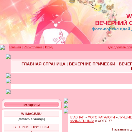
W
ВЕЧЕРНИЙ 
фото-портал идей 
Главная
|
Регистрация
|
Вход
где сделать пр
ГЛАВНАЯ СТРАНИЦА
|
ВЕЧЕРНИЕ ПРИЧЕСКИ
|
ВЕЧЕ
РАЗДЕЛЫ
W-IMAGE.RU
ГЛАВНАЯ
»
ФОТО КАТАЛОГИ
»
ЛУЧШИЕ
[добавить в закладки]
<ANNA TULINA>
» ФОТО 77
ВЕЧЕРНИЕ ПРИЧЕСКИ
Название мо