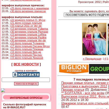
Просмотров: 2832 | Рейт
марафон выпускных причесок:
22.05.
+25 фото причесок с макияжем
Вы можете: оценивать фото, к
20.05.
+30 фото вечерних причесок
марафон выпускных платьев:
18.05.
+22 модного платья О. Мухи
17.05.
+21 фото сочных платьев
16.05.
+33 платья 2011 от Ver-de
15.05.
+13 вечерних платьев Tulianna
12.05.
+30 вечерних платьев Plumage
10.05.
+15 вечерних платьев LeRina
07.05.
+17 вечерних платьев Pauline
05.05.
+30 вечерних платьев Ver-de
03.05.
+10 фото платьев Тулианна
01.05.
+17 фото платьев Оксаны Мухи
28.04.
+12 фото платьев Плюмаж
25.04.
+16 фото платьев Вер-де
23.04.
+13 фото платьев Паулин
20.04.
+15 фото платьев Лериной
« Предыдущая
|
4
5
[
ВСЕ НОВОСТИ
]
группа в контакте:
7 последних полезны
Продаю новые платья, легкие 
Подготовка к выпускному 2012
(
Продаю платья
(0). Добавлено 3
** БОЛТАЛКА - всё обо всём
(3
Выпускное платье 2012. Фото н
ИНТЕРЕСНЫЕ ОПРОСЫ
24.05.2012 в 18:30
Шикарное платье для стильной
Сколько фотографий причесок
00:47
на W-IMAGE.RU?