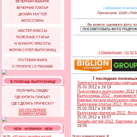
ВЕЧЕРНИЙ МАКИЯЖ
ВЕЧЕРНИЕ ПЛАТЬЯ
|
информация об авторск
Просмотров: 10292 | Рейт
ДИЗАЙН НОГТЕЙ
АКСЕССУАРЫ
Вы можете: оценивать фото, к
МАСТЕР-КЛАССЫ
ПОЛЕЗНЫЕ СТАТЬИ
IV КОНКУРС КРАСОТЫ
ФОРУМ СУПЕР ВЫПУСКНИЦ
« Предыдущая
|
51
52
5
ГОСТЕВАЯ КНИГА
О ПРОЕКТЕ
|
О РЕКЛАМЕ
7 последних полезны
В ПОМОЩЬ ВЫПУСКНИЦЕ
Требуются модераторы-девушки
25.01.2012 в 19:19
ПОЛУЧИТЬ СКИДКУ
Подготовка к выпускному 2012
(
Выпускницы 2012 - знакомимся!
ГДЕ КУПИТЬ ПЛАТЬЕ?
Важные детали выпускного обр
ГДЕ СДЕЛАТЬ ПРИЧЕСКУ?
Выпускное платье 2012. Фото н
25.01.2012 в 19:08
100 ПОСЛЕДНИХ
Выпускная прическа 2012. Фото
КОММЕНТАРИЕВ
25.01.2012 в 19:07
Дизайн ногтей 2012. Картинки, 
19:05
NEW - НОВИНКИ - NEW
Всего комментариев:
0
24.05.
+50 фото дизайна ногтей