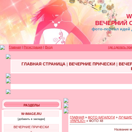
W
ВЕЧЕРНИЙ 
фото-портал идей 
Главная
|
Регистрация
|
Вход
где сделать пр
ГЛАВНАЯ СТРАНИЦА
|
ВЕЧЕРНИЕ ПРИЧЕСКИ
|
ВЕЧЕ
РАЗДЕЛЫ
W-IMAGE.RU
ГЛАВНАЯ
»
ФОТО КАТАЛОГИ
»
ЛУЧШИЕ
[добавить в закладки]
<PAPILIO>
» ФОТО 48
ВЕЧЕРНИЕ ПРИЧЕСКИ
Название м