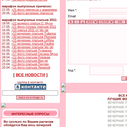
марафон выпускных причесок:
22.05.
+25 фото причесок с макияжем
Имя *:
20.05.
+30 фото вечерних причесок
Email:
марафон выпускных платьев 2011:
18.05.
+22 модного платья О. Мухи
17.05.
+21 фото сочных платьев 2011
16.05.
+33 платья 2011 от Ver-de
15.05.
+13 вечерних платьев Tulianna
12.05.
+30 вечерних платьев Plumage
10.05.
+15 вечерних платьев LeRina
07.05.
+17 вечерних платьев Pauline
05.05.
+30 вечерних платьев Ver-de
03.05.
+10 фото платьев Тулианна
01.05.
+17 фото платьев Оксаны Мухи
28.04.
+12 фото платьев Плюмаж
25.04.
+16 фото платьев Вер-де
23.04.
+13 фото платьев Паулин
20.04.
+15 фото платьев Лериной
Код *:
[
ВСЕ НОВОСТИ
]
группа в контакте:
ВСЕ 
ЛУЧШИЕ ФО
ВЕЧЕРНИЕ 
ВЕЧЕРНИЕ П
ВЕЧЕРНИЕ П
ИНТЕРЕСНЫЕ ОПРОСЫ
ВЕЧЕРНИЕ 
ВЕЧЕРНИЕ П
Во сколько по Вашим расчетам
обойдется Вам весь вечерний
ВЕЧЕРНИЕ 