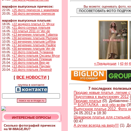
Вы можете: оценивать фото, к
марафон выпускных причесок:
22.05.
+25 фото причесок с макияжем
20.05.
+30 фото вечерних причесок
марафон выпускных платьев:
18.05.
+22 модного платья О. Мухи
17.05.
+21 фото сочных платьев
16.05.
+33 платья 2011 от Ver-de
15.05.
+13 вечерних платьев Tulianna
12.05.
+30 вечерних платьев Plumage
10.05.
+15 вечерних платьев LeRina
07.05.
+17 вечерних платьев Pauline
05.05.
+30 вечерних платьев Ver-de
03.05.
+10 фото платьев Тулианна
01.05.
+17 фото платьев Оксаны Мухи
28.04.
+12 фото платьев Плюмаж
25.04.
+16 фото платьев Вер-де
« Предыдущая
|
43
44
4
23.04.
+13 фото платьев Паулин
20.04.
+15 фото платьев Лериной
[
ВСЕ НОВОСТИ
]
группа в контакте:
7 последних полезны
Продаю новые платья, легкие 
Подготовка к выпускному 2012
(
Продаю платья
(0). Добавлено 3
** БОЛТАЛКА - всё обо всём
(3
Выпускное платье 2012. Фото н
24.05.2012 в 18:30
Шикарное платье для стильной
ИНТЕРЕСНЫЕ ОПРОСЫ
00:47
А ручки всегда на виду!!!
(1). Д
Сколько фотографий причесок
на W-IMAGE.RU?