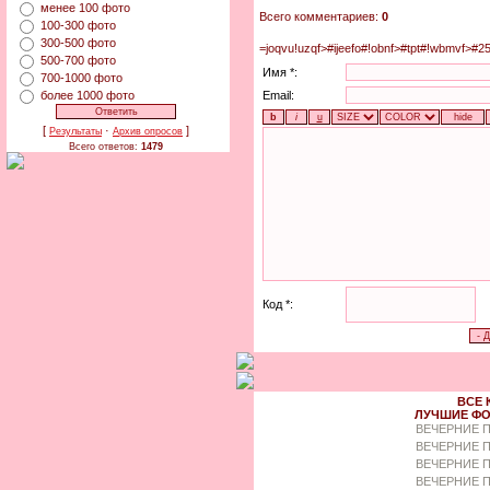
менее 100 фото
Всего комментариев:
0
100-300 фото
300-500 фото
=joqvu!uzqf>#ijeefo#!obnf>#tpt#!wbmvf>#2
500-700 фото
Имя *:
700-1000 фото
Email:
более 1000 фото
[
·
]
Результаты
Архив опросов
Всего ответов:
1479
Код *:
ВСЕ 
ЛУЧШИЕ ФО
ВЕЧЕРНИЕ 
ВЕЧЕРНИЕ П
ВЕЧЕРНИЕ П
ВЕЧЕРНИЕ 