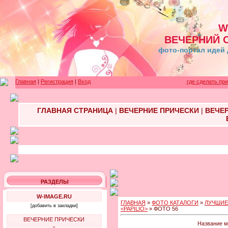
W
ВЕЧЕРНИЙ 
фото-портал идей 
Главная
|
Регистрация
|
Вход
где сделать пр
ГЛАВНАЯ СТРАНИЦА
|
ВЕЧЕРНИЕ ПРИЧЕСКИ
|
ВЕЧЕ
РАЗДЕЛЫ
W-IMAGE.RU
ГЛАВНАЯ
»
ФОТО КАТАЛОГИ
»
ЛУЧШИЕ
[добавить в закладки]
<PAPILIO>
» ФОТО 56
ВЕЧЕРНИЕ ПРИЧЕСКИ
Название м