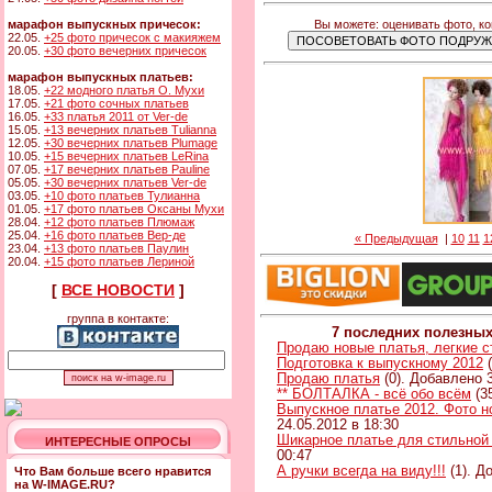
Вы можете: оценивать фото, к
марафон выпускных причесок:
22.05.
+25 фото причесок с макияжем
20.05.
+30 фото вечерних причесок
марафон выпускных платьев:
18.05.
+22 модного платья О. Мухи
17.05.
+21 фото сочных платьев
16.05.
+33 платья 2011 от Ver-de
15.05.
+13 вечерних платьев Tulianna
12.05.
+30 вечерних платьев Plumage
10.05.
+15 вечерних платьев LeRina
07.05.
+17 вечерних платьев Pauline
05.05.
+30 вечерних платьев Ver-de
03.05.
+10 фото платьев Тулианна
01.05.
+17 фото платьев Оксаны Мухи
28.04.
+12 фото платьев Плюмаж
25.04.
+16 фото платьев Вер-де
« Предыдущая
|
10
11
1
23.04.
+13 фото платьев Паулин
20.04.
+15 фото платьев Лериной
[
ВСЕ НОВОСТИ
]
группа в контакте:
7 последних полезны
Продаю новые платья, легкие 
Подготовка к выпускному 2012
(
Продаю платья
(0). Добавлено 3
** БОЛТАЛКА - всё обо всём
(3
Выпускное платье 2012. Фото н
24.05.2012 в 18:30
Шикарное платье для стильной
ИНТЕРЕСНЫЕ ОПРОСЫ
00:47
А ручки всегда на виду!!!
(1). Д
Что Вам больше всего нравится
на W-IMAGE.RU?