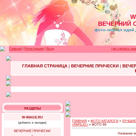
W
ВЕЧЕРНИЙ 
фото-портал идей 
Главная
|
Регистрация
|
Вход
где сделать пр
ГЛАВНАЯ СТРАНИЦА
|
ВЕЧЕРНИЕ ПРИЧЕСКИ
|
ВЕЧЕ
РАЗДЕЛЫ
W-IMAGE.RU
ГЛАВНАЯ
»
ФОТО КАТАЛОГИ
»
ЛУЧШИЕ
[добавить в закладки]
<PAPILIO>
» ФОТО 89
ВЕЧЕРНИЕ ПРИЧЕСКИ
Название м