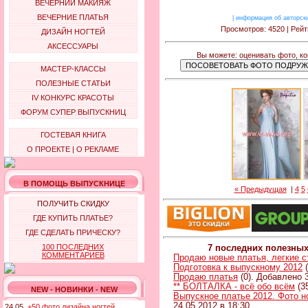
ВЕЧЕРНИЙ МАКИЯЖ
ВЕЧЕРНИЕ ПЛАТЬЯ
|
информация об авторск
Просмотров: 4520 | Рейт
ДИЗАЙН НОГТЕЙ
АКСЕССУАРЫ
Вы можете: оценивать фото, к
МАСТЕР-КЛАССЫ
ПОЛЕЗНЫЕ СТАТЬИ
IV КОНКУРС КРАСОТЫ
ФОРУМ СУПЕР ВЫПУСКНИЦ
ГОСТЕВАЯ КНИГА
О ПРОЕКТЕ
|
О РЕКЛАМЕ
В ПОМОЩЬ ВЫПУСКНИЦЕ
« Предыдущая
|
4
5
ПОЛУЧИТЬ СКИДКУ
ГДЕ КУПИТЬ ПЛАТЬЕ?
ГДЕ СДЕЛАТЬ ПРИЧЕСКУ?
100 ПОСЛЕДНИХ
7 последних полезны
КОММЕНТАРИЕВ
Продаю новые платья, легкие 
Подготовка к выпускному 2012
(
Продаю платья
(0). Добавлено 3
** БОЛТАЛКА - всё обо всём
(3
NEW - НОВИНКИ - NEW
Выпускное платье 2012. Фото н
24.05.2012 в 18:30
24.05.
+50 фото дизайна ногтей