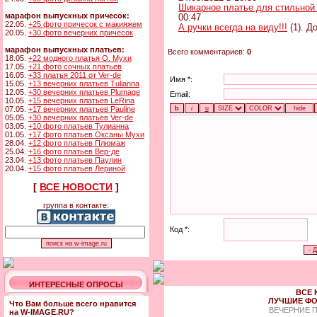
Шикарное платье для стильной
марафон выпускных причесок:
00:47
22.05.
+25 фото причесок с макияжем
А ручки всегда на виду!!!
(1). Д
20.05.
+30 фото вечерних причесок
марафон выпускных платьев:
Всего комментариев:
0
18.05.
+22 модного платья О. Мухи
17.05.
+21 фото сочных платьев
16.05.
+33 платья 2011 от Ver-de
Имя *:
15.05.
+13 вечерних платьев Tulianna
12.05.
+30 вечерних платьев Plumage
Email:
10.05.
+15 вечерних платьев LeRina
07.05.
+17 вечерних платьев Pauline
05.05.
+30 вечерних платьев Ver-de
03.05.
+10 фото платьев Тулианна
01.05.
+17 фото платьев Оксаны Мухи
28.04.
+12 фото платьев Плюмаж
25.04.
+16 фото платьев Вер-де
23.04.
+13 фото платьев Паулин
20.04.
+15 фото платьев Лериной
[
ВСЕ НОВОСТИ
]
группа в контакте:
Код *:
ИНТЕРЕСНЫЕ ОПРОСЫ
ВСЕ 
ЛУЧШИЕ ФО
Что Вам больше всего нравится
ВЕЧЕРНИЕ 
на W-IMAGE.RU?