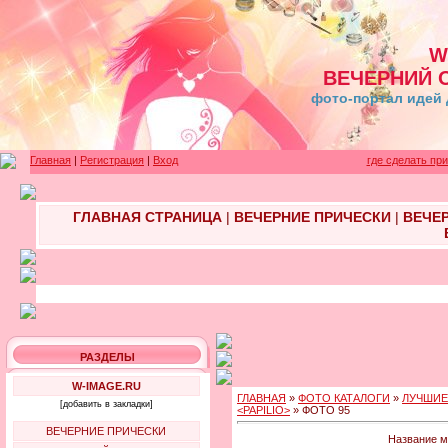
W
ВЕЧЕРНИЙ 
фото-портал идей 
Главная
|
Регистрация
|
Вход
где сделать пр
ГЛАВНАЯ СТРАНИЦА
|
ВЕЧЕРНИЕ ПРИЧЕСКИ
|
ВЕЧЕ
РАЗДЕЛЫ
W-IMAGE.RU
ГЛАВНАЯ
»
ФОТО КАТАЛОГИ
»
ЛУЧШИЕ
[добавить в закладки]
<PAPILIO>
» ФОТО 95
ВЕЧЕРНИЕ ПРИЧЕСКИ
Название м