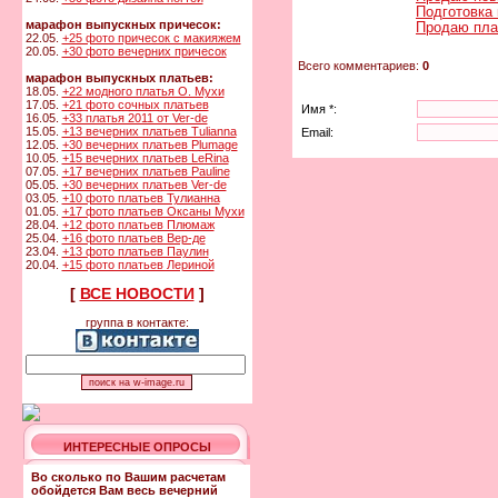
Подготовка 
марафон выпускных причесок:
Продаю пла
22.05.
+25 фото причесок с макияжем
20.05.
+30 фото вечерних причесок
Всего комментариев:
0
марафон выпускных платьев:
18.05.
+22 модного платья О. Мухи
17.05.
+21 фото сочных платьев
Имя *:
16.05.
+33 платья 2011 от Ver-de
15.05.
+13 вечерних платьев Tulianna
Email:
12.05.
+30 вечерних платьев Plumage
10.05.
+15 вечерних платьев LeRina
07.05.
+17 вечерних платьев Pauline
05.05.
+30 вечерних платьев Ver-de
03.05.
+10 фото платьев Тулианна
01.05.
+17 фото платьев Оксаны Мухи
28.04.
+12 фото платьев Плюмаж
25.04.
+16 фото платьев Вер-де
23.04.
+13 фото платьев Паулин
20.04.
+15 фото платьев Лериной
[
ВСЕ НОВОСТИ
]
группа в контакте:
ИНТЕРЕСНЫЕ ОПРОСЫ
Во сколько по Вашим расчетам
обойдется Вам весь вечерний