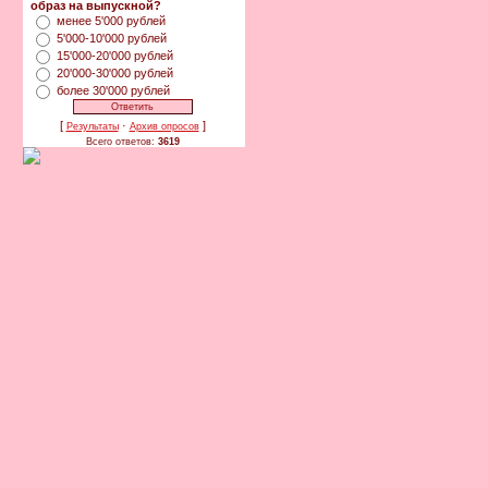
образ на выпускной?
менее 5'000 рублей
5'000-10'000 рублей
15'000-20'000 рублей
20'000-30'000 рублей
более 30'000 рублей
[
·
]
Результаты
Архив опросов
Всего ответов:
3619