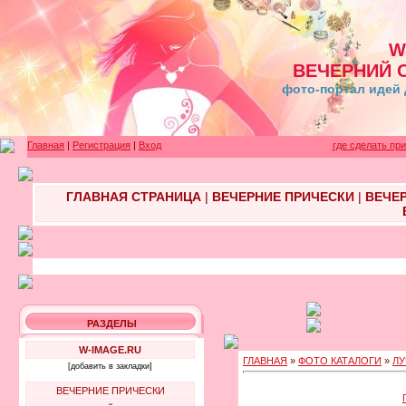
W
ВЕЧЕРНИЙ 
фото-портал идей 
Главная
|
Регистрация
|
Вход
где сделать пр
ГЛАВНАЯ СТРАНИЦА
|
ВЕЧЕРНИЕ ПРИЧЕСКИ
|
ВЕЧЕ
РАЗДЕЛЫ
W-IMAGE.RU
ГЛАВНАЯ
»
ФОТО КАТАЛОГИ
»
ЛУ
[добавить в закладки]
ВЕЧЕРНИЕ ПРИЧЕСКИ