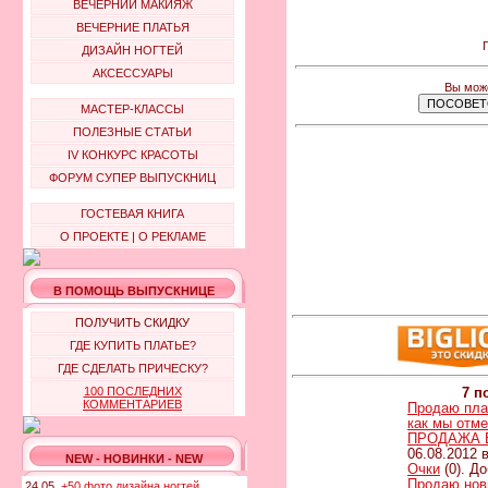
ВЕЧЕРНИЙ МАКИЯЖ
ВЕЧЕРНИЕ ПЛАТЬЯ
П
ДИЗАЙН НОГТЕЙ
АКСЕССУАРЫ
Вы може
МАСТЕР-КЛАССЫ
ПОЛЕЗНЫЕ СТАТЬИ
IV КОНКУРС КРАСОТЫ
ФОРУМ СУПЕР ВЫПУСКНИЦ
ГОСТЕВАЯ КНИГА
О ПРОЕКТЕ
|
О РЕКЛАМЕ
В ПОМОЩЬ ВЫПУСКНИЦЕ
ПОЛУЧИТЬ СКИДКУ
ГДЕ КУПИТЬ ПЛАТЬЕ?
ГДЕ СДЕЛАТЬ ПРИЧЕСКУ?
100 ПОСЛЕДНИХ
7 п
КОММЕНТАРИЕВ
Продаю пла
как мы отм
ПРОДАЖА В
06.08.2012 в
NEW - НОВИНКИ - NEW
Очки
(0). Д
Продаю нов
24.05.
+50 фото дизайна ногтей