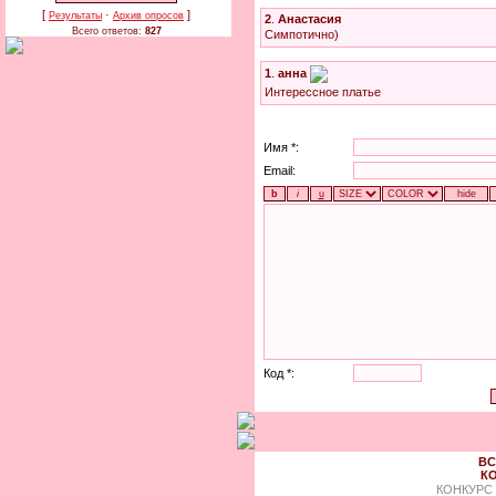
[
·
]
Результаты
Архив опросов
2
.
Анастасия
Всего ответов:
827
Симпотично)
1
.
анна
Интерессное платье
Имя *:
Email:
Код *:
ВС
КО
КОНКУРС