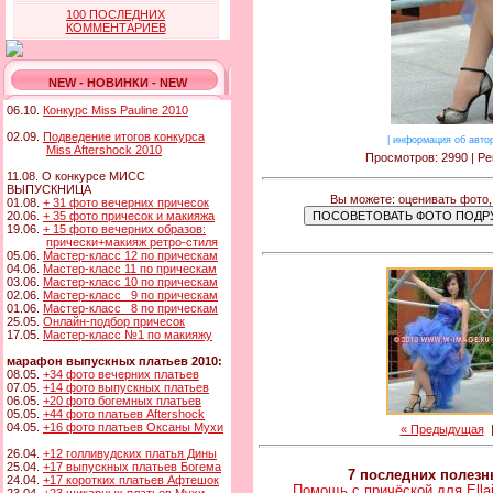
100 ПОСЛЕДНИХ
КОММЕНТАРИЕВ
NEW - НОВИНКИ - NEW
06.10.
Конкурс Miss Pauline 2010
02.09.
Подведение итогов конкурса
|
информация об авто
Miss Aftershock 2010
Просмотров: 2990 | Ре
11.08. О конкурсе МИСС
ВЫПУСКНИЦА
Вы можете: оценивать фото,
01.08.
+ 31 фото вечерних причесок
20.06.
+ 35 фото причесок и макияжа
19.06.
+ 15 фото вечерних образов:
прически+макияж ретро-стиля
05.06.
Мастер-класс 12 по прическам
04.06.
Мастер-класс 11 по прическам
03.06.
Мастер-класс 10 по прическам
02.06.
Мастер-класс 9 по прическам
01.06.
Мастер-класс 8 по прическам
25.05.
Онлайн-подбор причесок
17.05.
Мастер-класс №1 по макияжу
марафон выпускных платьев 2010:
08.05.
+34 фото вечерних платьев
07.05.
+14 фото выпускных платьев
06.05.
+20 фото богемных платьев
05.05.
+44 фото платьев Aftershock
04.05.
+16 фото платьев Оксаны Мухи
« Предыдущая
26.04.
+12 голливудских платья Дины
25.04.
+17 выпускных платьев Богема
7 последних полез
24.04.
+17 коротких платьев Афтешок
Помощь с причёской для Ella