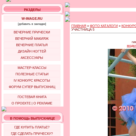
РАЗДЕЛЫ
W-IMAGE.RU
[добавить в закладки]
ГЛАВНАЯ
»
ФОТО КАТАЛОГИ
»
КОНКУРС
УЧАСТНИЦА 5
ВЕЧЕРНИЕ ПРИЧЕСКИ
ВЕЧЕРНИЙ МАКИЯЖ
ги
ВЕЧЕРНИЕ ПЛАТЬЯ
модел
ДИЗАЙН НОГТЕЙ
АКСЕССУАРЫ
МАСТЕР-КЛАССЫ
ПОЛЕЗНЫЕ СТАТЬИ
IV КОНКУРС КРАСОТЫ
ФОРУМ СУПЕР ВЫПУСКНИЦ
ГОСТЕВАЯ КНИГА
О ПРОЕКТЕ
|
О РЕКЛАМЕ
В ПОМОЩЬ ВЫПУСКНИЦЕ
ГДЕ КУПИТЬ ПЛАТЬЕ?
ГДЕ СДЕЛАТЬ ПРИЧЕСКУ?