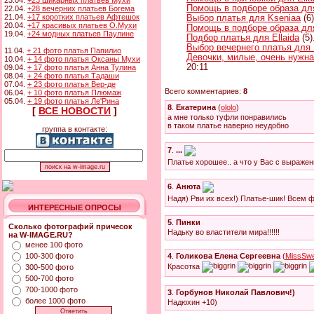
23.04.
+23 шикарных платьев Мухи
Помощь в подборе образа для
22.04.
+28 вечерних платьев Богема
21.04.
+17 коротких платьев Афтешок
Выбор платья для Kseniaa
(6)
20.04.
+17 красивых платьев О.Мухи
Помощь в подборе образа д
19.04.
+24 модных платьев Паулине
Подбор платья для Ellaida
(5)
Выбор вечернего платья для
11.04.
+ 21 фото платья Папилио
Девочки, милые, очень нужн
10.04.
+ 14 фото платья Оксаны Мухи
20:11
09.04.
+ 17 фото платья Анна Тулина
08.04.
+ 24 фото платья Тадаши
07.04.
+ 23 фото платья Вер-де
Всего комментариев:
8
06.04.
+ 10 фото платья Плюмаж
05.04.
+ 19 фото платья Ле'Рина
8
.
Екатерина
(
ololo
)
[
ВСЕ НОВОСТИ
]
а мне только туфли понравились
в таком платье наверно неудобно
группа в контакте:
7
.
...
Платье хорошее.. а что у Вас с выраже
6
.
Анюта
Надя) Рви их всех!) Платье-шик! Всем фа
ИНТЕРЕСНЫЕ ОПРОСЫ
5
.
Пинки
Сколько фотографий причесок
Надьку во властители мира!!!!!!
на W-IMAGE.RU?
менее 100 фото
100-300 фото
4
.
Голикова Елена Сергеевна
(
MissSw
Красотка
300-500 фото
500-700 фото
700-1000 фото
3
.
Горбунов Николай Павлович!)
более 1000 фото
Надюхин +10)