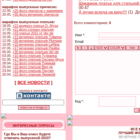
Шикарное платье для стильной
марафон выпускных причесок:
00:47
22.05.
+25 фото причесок с макияжем
А ручки всегда на виду!!!
(1). Д
20.05.
+30 фото вечерних причесок
марафон выпускных платьев:
Всего комментариев:
0
18.05.
+22 модного платья О. Мухи
17.05.
+21 фото сочных платьев
16.05.
+33 платья 2011 от Ver-de
Имя *:
15.05.
+13 вечерних платьев Tulianna
12.05.
+30 вечерних платьев Plumage
Email:
10.05.
+15 вечерних платьев LeRina
07.05.
+17 вечерних платьев Pauline
05.05.
+30 вечерних платьев Ver-de
03.05.
+10 фото платьев Тулианна
01.05.
+17 фото платьев Оксаны Мухи
28.04.
+12 фото платьев Плюмаж
25.04.
+16 фото платьев Вер-де
23.04.
+13 фото платьев Паулин
20.04.
+15 фото платьев Лериной
[
ВСЕ НОВОСТИ
]
группа в контакте:
Код *:
ИНТЕРЕСНЫЕ ОПРОСЫ
ВСЕ 
ЛУЧШИЕ ФО
Где Вы и Ваш класс будете
ВЕЧЕРНИЕ 
отмечать выпускной-2010?