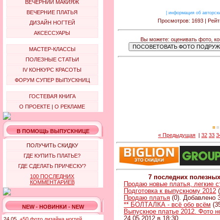
ВЕЧЕРНИЙ МАКИЯЖ
ВЕЧЕРНИЕ ПЛАТЬЯ
|
информация об авторск
Просмотров: 1693 | Рейт
ДИЗАЙН НОГТЕЙ
АКСЕССУАРЫ
Вы можете: оценивать фото, к
МАСТЕР-КЛАССЫ
ПОЛЕЗНЫЕ СТАТЬИ
IV КОНКУРС КРАСОТЫ
ФОРУМ СУПЕР ВЫПУСКНИЦ
ГОСТЕВАЯ КНИГА
О ПРОЕКТЕ
|
О РЕКЛАМЕ
В ПОМОЩЬ ВЫПУСКНИЦЕ
« Предыдущая
|
32
33
3
ПОЛУЧИТЬ СКИДКУ
ГДЕ КУПИТЬ ПЛАТЬЕ?
ГДЕ СДЕЛАТЬ ПРИЧЕСКУ?
100 ПОСЛЕДНИХ
7 последних полезны
КОММЕНТАРИЕВ
Продаю новые платья, легкие 
Подготовка к выпускному 2012
(
Продаю платья
(0). Добавлено 3
** БОЛТАЛКА - всё обо всём
(3
NEW - НОВИНКИ - NEW
Выпускное платье 2012. Фото н
24.05.2012 в 18:30
24.05.
+50 фото дизайна ногтей