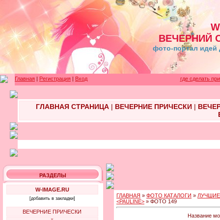
W
ВЕЧЕРНИЙ 
фото-портал идей 
Главная
|
Регистрация
|
Вход
где сделать пр
ГЛАВНАЯ СТРАНИЦА
|
ВЕЧЕРНИЕ ПРИЧЕСКИ
|
ВЕЧЕ
РАЗДЕЛЫ
W-IMAGE.RU
ГЛАВНАЯ
»
ФОТО КАТАЛОГИ
»
ЛУЧШИЕ
[добавить в закладки]
<PAULINE>
» ФОТО 149
ВЕЧЕРНИЕ ПРИЧЕСКИ
Название мо