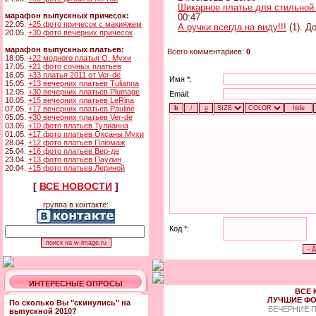
Шикарное платье для стильной
марафон выпускных причесок:
00:47
22.05.
+25 фото причесок с макияжем
А ручки всегда на виду!!!
(1). Д
20.05.
+30 фото вечерних причесок
марафон выпускных платьев:
Всего комментариев:
0
18.05.
+22 модного платья О. Мухи
17.05.
+21 фото сочных платьев
16.05.
+33 платья 2011 от Ver-de
Имя *:
15.05.
+13 вечерних платьев Tulianna
12.05.
+30 вечерних платьев Plumage
Email:
10.05.
+15 вечерних платьев LeRina
07.05.
+17 вечерних платьев Pauline
05.05.
+30 вечерних платьев Ver-de
03.05.
+10 фото платьев Тулианна
01.05.
+17 фото платьев Оксаны Мухи
28.04.
+12 фото платьев Плюмаж
25.04.
+16 фото платьев Вер-де
23.04.
+13 фото платьев Паулин
20.04.
+15 фото платьев Лериной
[
ВСЕ НОВОСТИ
]
группа в контакте:
Код *:
ИНТЕРЕСНЫЕ ОПРОСЫ
ВСЕ 
ЛУЧШИЕ ФО
По сколько Вы "скинулись" на
ВЕЧЕРНИЕ 
выпускной 2010?