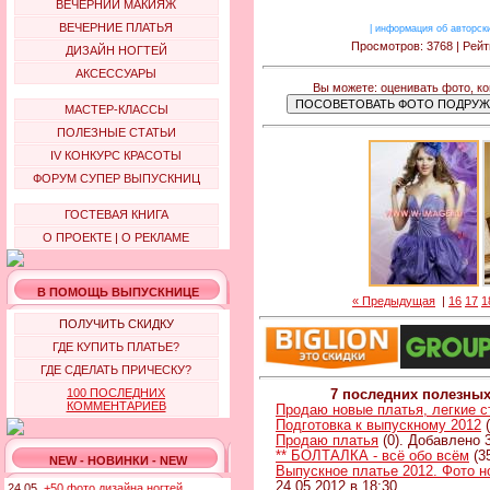
ВЕЧЕРНИЙ МАКИЯЖ
ВЕЧЕРНИЕ ПЛАТЬЯ
|
информация об авторск
Просмотров: 3768 | Рейт
ДИЗАЙН НОГТЕЙ
АКСЕССУАРЫ
Вы можете: оценивать фото, к
МАСТЕР-КЛАССЫ
ПОЛЕЗНЫЕ СТАТЬИ
IV КОНКУРС КРАСОТЫ
ФОРУМ СУПЕР ВЫПУСКНИЦ
ГОСТЕВАЯ КНИГА
О ПРОЕКТЕ
|
О РЕКЛАМЕ
В ПОМОЩЬ ВЫПУСКНИЦЕ
« Предыдущая
|
16
17
1
ПОЛУЧИТЬ СКИДКУ
ГДЕ КУПИТЬ ПЛАТЬЕ?
ГДЕ СДЕЛАТЬ ПРИЧЕСКУ?
100 ПОСЛЕДНИХ
7 последних полезны
КОММЕНТАРИЕВ
Продаю новые платья, легкие 
Подготовка к выпускному 2012
(
Продаю платья
(0). Добавлено 3
** БОЛТАЛКА - всё обо всём
(3
NEW - НОВИНКИ - NEW
Выпускное платье 2012. Фото н
24.05.2012 в 18:30
24.05.
+50 фото дизайна ногтей