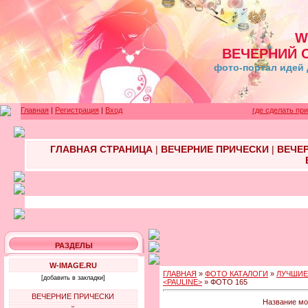
W
ВЕЧЕРНИЙ 
фото-портал идей 
Главная
|
Регистрация
|
Вход
где сделать пр
ГЛАВНАЯ СТРАНИЦА
|
ВЕЧЕРНИЕ ПРИЧЕСКИ
|
ВЕЧЕ
РАЗДЕЛЫ
W-IMAGE.RU
ГЛАВНАЯ
»
ФОТО КАТАЛОГИ
»
ЛУЧШИЕ
[добавить в закладки]
<PAULINE>
» ФОТО 165
ВЕЧЕРНИЕ ПРИЧЕСКИ
Название мо