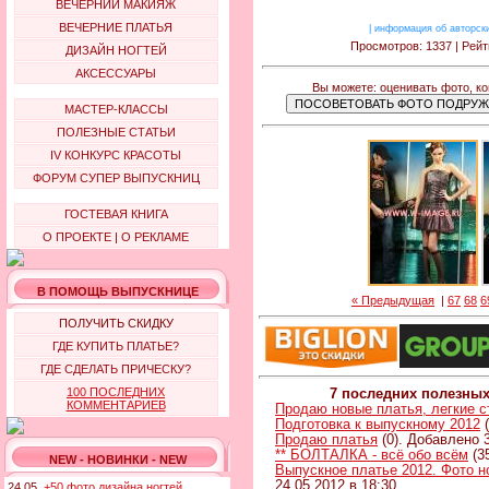
ВЕЧЕРНИЙ МАКИЯЖ
ВЕЧЕРНИЕ ПЛАТЬЯ
|
информация об авторск
Просмотров: 1337 | Рейт
ДИЗАЙН НОГТЕЙ
АКСЕССУАРЫ
Вы можете: оценивать фото, к
МАСТЕР-КЛАССЫ
ПОЛЕЗНЫЕ СТАТЬИ
IV КОНКУРС КРАСОТЫ
ФОРУМ СУПЕР ВЫПУСКНИЦ
ГОСТЕВАЯ КНИГА
О ПРОЕКТЕ
|
О РЕКЛАМЕ
В ПОМОЩЬ ВЫПУСКНИЦЕ
« Предыдущая
|
67
68
6
ПОЛУЧИТЬ СКИДКУ
ГДЕ КУПИТЬ ПЛАТЬЕ?
ГДЕ СДЕЛАТЬ ПРИЧЕСКУ?
100 ПОСЛЕДНИХ
7 последних полезны
КОММЕНТАРИЕВ
Продаю новые платья, легкие 
Подготовка к выпускному 2012
(
Продаю платья
(0). Добавлено 3
** БОЛТАЛКА - всё обо всём
(3
NEW - НОВИНКИ - NEW
Выпускное платье 2012. Фото н
24.05.2012 в 18:30
24.05.
+50 фото дизайна ногтей