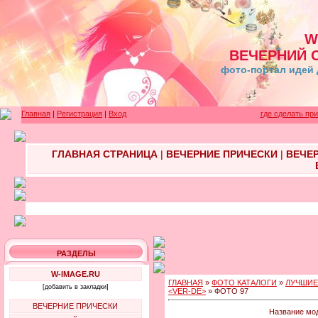
W
ВЕЧЕРНИЙ 
фото-портал идей 
Главная
|
Регистрация
|
Вход
где сделать пр
ГЛАВНАЯ СТРАНИЦА
|
ВЕЧЕРНИЕ ПРИЧЕСКИ
|
ВЕЧЕ
РАЗДЕЛЫ
W-IMAGE.RU
ГЛАВНАЯ
»
ФОТО КАТАЛОГИ
»
ЛУЧШИЕ
[добавить в закладки]
<VER-DE>
» ФОТО 97
ВЕЧЕРНИЕ ПРИЧЕСКИ
Название мод