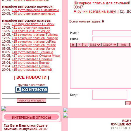
Шикарное платье для стильной
марафон выпускных причесок:
00:47
22.05.
+25 фото причесок с макияжем
А ручки всегда на виду!!!
(1). Д
20.05.
+30 фото вечерних причесок
марафон выпускных платьев:
Всего комментариев:
0
18.05.
+22 модного платья О. Мухи
17.05.
+21 фото сочных платьев
16.05.
+33 платья 2011 от Ver-de
Имя *:
15.05.
+13 вечерних платьев Tulianna
12.05.
+30 вечерних платьев Plumage
Email:
10.05.
+15 вечерних платьев LeRina
07.05.
+17 вечерних платьев Pauline
05.05.
+30 вечерних платьев Ver-de
03.05.
+10 фото платьев Тулианна
01.05.
+17 фото платьев Оксаны Мухи
28.04.
+12 фото платьев Плюмаж
25.04.
+16 фото платьев Вер-де
23.04.
+13 фото платьев Паулин
20.04.
+15 фото платьев Лериной
[
ВСЕ НОВОСТИ
]
группа в контакте:
Код *:
ИНТЕРЕСНЫЕ ОПРОСЫ
ВСЕ 
ЛУЧШИЕ ФО
Где Вы и Ваш класс будете
ВЕЧЕРНИЕ 
отмечать выпускной-2010?