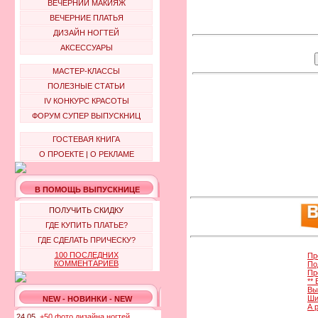
ВЕЧЕРНИЙ МАКИЯЖ
ВЕЧЕРНИЕ ПЛАТЬЯ
ДИЗАЙН НОГТЕЙ
АКСЕССУАРЫ
МАСТЕР-КЛАССЫ
ПОЛЕЗНЫЕ СТАТЬИ
IV КОНКУРС КРАСОТЫ
ФОРУМ СУПЕР ВЫПУСКНИЦ
ГОСТЕВАЯ КНИГА
О ПРОЕКТЕ
|
О РЕКЛАМЕ
В ПОМОЩЬ ВЫПУСКНИЦЕ
ПОЛУЧИТЬ СКИДКУ
ГДЕ КУПИТЬ ПЛАТЬЕ?
ГДЕ СДЕЛАТЬ ПРИЧЕСКУ?
100 ПОСЛЕДНИХ
Пр
КОММЕНТАРИЕВ
По
Пр
**
Вы
Ши
NEW - НОВИНКИ - NEW
А 
24.05.
+50 фото дизайна ногтей