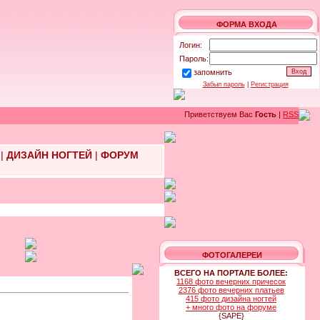
ФОРМА ВХОДА
Логин:
Пароль:
запомнить
Забыл пароль
|
Регистрация
Приветствуем Вас
Гость
|
RSS
|
ДИЗАЙН НОГТЕЙ
|
ФОРУМ
ФОТОГАЛЕРЕИ
ВСЕГО НА ПОРТАЛЕ БОЛЕЕ:
1168 фото вечерних причесок
2376 фото вечерних платьев
415 фото дизайна ногтей
+ много фото на форуме
{SAPE}