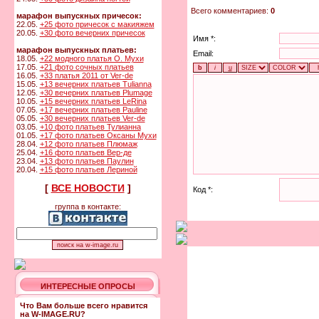
Всего комментариев:
0
марафон выпускных причесок:
22.05.
+25 фото причесок с макияжем
20.05.
+30 фото вечерних причесок
Имя *:
марафон выпускных платьев:
Email:
18.05.
+22 модного платья О. Мухи
17.05.
+21 фото сочных платьев
16.05.
+33 платья 2011 от Ver-de
15.05.
+13 вечерних платьев Tulianna
12.05.
+30 вечерних платьев Plumage
10.05.
+15 вечерних платьев LeRina
07.05.
+17 вечерних платьев Pauline
05.05.
+30 вечерних платьев Ver-de
03.05.
+10 фото платьев Тулианна
01.05.
+17 фото платьев Оксаны Мухи
28.04.
+12 фото платьев Плюмаж
25.04.
+16 фото платьев Вер-де
23.04.
+13 фото платьев Паулин
20.04.
+15 фото платьев Лериной
[
ВСЕ НОВОСТИ
]
Код *:
группа в контакте:
ИНТЕРЕСНЫЕ ОПРОСЫ
Что Вам больше всего нравится
на W-IMAGE.RU?