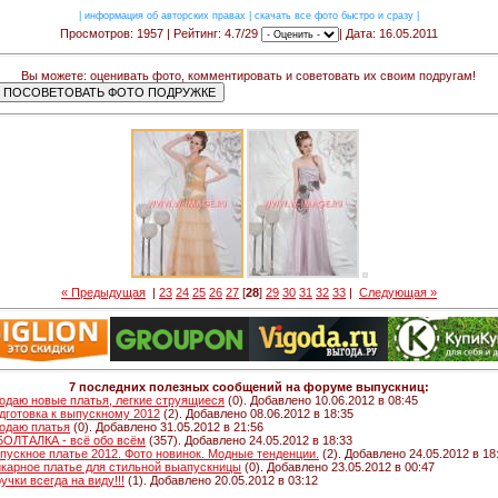
|
информация об авторских правах
|
скачать все фото быстро и сразу
|
Просмотров: 1957 | Рейтинг: 4.7/29
| Дата: 16.05.2011
Вы можете: оценивать фото, комментировать и советовать их своим подругам!
« Предыдущая
|
23
24
25
26
27
[
28
]
29
30
31
32
33
|
Следующая »
7 последних полезных сообщений на форуме выпускниц:
одаю новые платья, легкие струящиеся
(0). Добавлено 10.06.2012 в 08:45
дготовка к выпускному 2012
(2). Добавлено 08.06.2012 в 18:35
одаю платья
(0). Добавлено 31.05.2012 в 21:56
 БОЛТАЛКА - всё обо всём
(357). Добавлено 24.05.2012 в 18:33
пускное платье 2012. Фото новинок. Модные тенденции.
(2). Добавлено 24.05.2012 в 18
карное платье для стильной выапускницы
(0). Добавлено 23.05.2012 в 00:47
ручки всегда на виду!!!
(1). Добавлено 20.05.2012 в 03:12