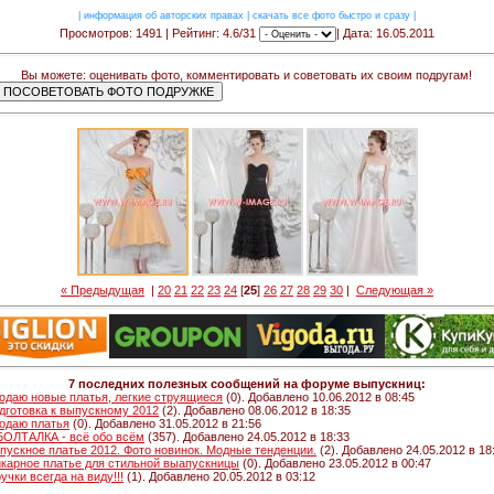
|
информация об авторских правах
|
скачать все фото быстро и сразу
|
Просмотров: 1491 | Рейтинг: 4.6/31
| Дата: 16.05.2011
Вы можете: оценивать фото, комментировать и советовать их своим подругам!
« Предыдущая
|
20
21
22
23
24
[
25
]
26
27
28
29
30
|
Следующая »
7 последних полезных сообщений на форуме выпускниц:
одаю новые платья, легкие струящиеся
(0). Добавлено 10.06.2012 в 08:45
дготовка к выпускному 2012
(2). Добавлено 08.06.2012 в 18:35
одаю платья
(0). Добавлено 31.05.2012 в 21:56
 БОЛТАЛКА - всё обо всём
(357). Добавлено 24.05.2012 в 18:33
пускное платье 2012. Фото новинок. Модные тенденции.
(2). Добавлено 24.05.2012 в 18
карное платье для стильной выапускницы
(0). Добавлено 23.05.2012 в 00:47
ручки всегда на виду!!!
(1). Добавлено 20.05.2012 в 03:12