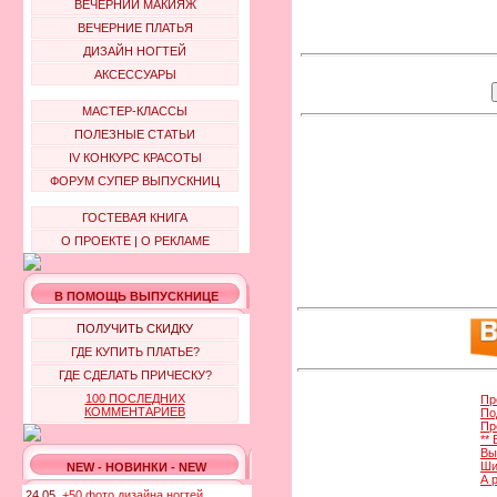
ВЕЧЕРНИЙ МАКИЯЖ
ВЕЧЕРНИЕ ПЛАТЬЯ
ДИЗАЙН НОГТЕЙ
АКСЕССУАРЫ
МАСТЕР-КЛАССЫ
ПОЛЕЗНЫЕ СТАТЬИ
IV КОНКУРС КРАСОТЫ
ФОРУМ СУПЕР ВЫПУСКНИЦ
ГОСТЕВАЯ КНИГА
О ПРОЕКТЕ
|
О РЕКЛАМЕ
В ПОМОЩЬ ВЫПУСКНИЦЕ
ПОЛУЧИТЬ СКИДКУ
ГДЕ КУПИТЬ ПЛАТЬЕ?
ГДЕ СДЕЛАТЬ ПРИЧЕСКУ?
100 ПОСЛЕДНИХ
Пр
КОММЕНТАРИЕВ
По
Пр
**
Вы
Ши
NEW - НОВИНКИ - NEW
А 
24.05.
+50 фото дизайна ногтей