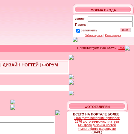
ФОРМА ВХОДА
Логин:
Пароль:
запомнить
Забыл пароль
|
Регистрация
Приветствуем Вас
Гость
|
RSS
|
ДИЗАЙН НОГТЕЙ
|
ФОРУМ
ФОТОГАЛЕРЕИ
ВСЕГО НА ПОРТАЛЕ БОЛЕЕ:
1168 фото вечерних причесок
2376 фото вечерних платьев
415 фото дизайна ногтей
+ много фото на форуме
{SAPE}