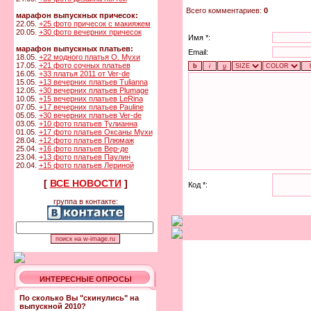
Всего комментариев:
0
марафон выпускных причесок:
22.05.
+25 фото причесок с макияжем
20.05.
+30 фото вечерних причесок
Имя *:
марафон выпускных платьев:
Email:
18.05.
+22 модного платья О. Мухи
17.05.
+21 фото сочных платьев
16.05.
+33 платья 2011 от Ver-de
15.05.
+13 вечерних платьев Tulianna
12.05.
+30 вечерних платьев Plumage
10.05.
+15 вечерних платьев LeRina
07.05.
+17 вечерних платьев Pauline
05.05.
+30 вечерних платьев Ver-de
03.05.
+10 фото платьев Тулианна
01.05.
+17 фото платьев Оксаны Мухи
28.04.
+12 фото платьев Плюмаж
25.04.
+16 фото платьев Вер-де
23.04.
+13 фото платьев Паулин
20.04.
+15 фото платьев Лериной
[
ВСЕ НОВОСТИ
]
Код *:
группа в контакте:
ИНТЕРЕСНЫЕ ОПРОСЫ
По сколько Вы "скинулись" на
выпускной 2010?