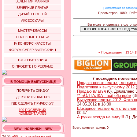
ВЕЧЕРНИЙ МАКИЯЖ
ВЕЧЕРНИЕ ПЛАТЬЯ
|
информация об авторск
Просмотров: 1080 | Рейт
ДИЗАЙН НОГТЕЙ
АКСЕССУАРЫ
Вы можете: оценивать фото, к
МАСТЕР-КЛАССЫ
ПОЛЕЗНЫЕ СТАТЬИ
IV КОНКУРС КРАСОТЫ
ФОРУМ СУПЕР ВЫПУСКНИЦ
« Предыдущая
|
13
14
1
ГОСТЕВАЯ КНИГА
О ПРОЕКТЕ
|
О РЕКЛАМЕ
7 последних полезны
В ПОМОЩЬ ВЫПУСКНИЦЕ
Продаю новые платья, легкие 
Подготовка к выпускному 2012
(
ПОЛУЧИТЬ СКИДКУ
Продаю платья
(0). Добавлено 3
** БОЛТАЛКА - всё обо всём
(3
ГДЕ КУПИТЬ ПЛАТЬЕ?
Выпускное платье 2012. Фото н
ГДЕ СДЕЛАТЬ ПРИЧЕСКУ?
24.05.2012 в 18:30
Шикарное платье для стильной
100 ПОСЛЕДНИХ
00:47
КОММЕНТАРИЕВ
А ручки всегда на виду!!!
(1). Д
Всего комментариев:
0
NEW - НОВИНКИ - NEW
24.05.
+50 фото дизайна ногтей