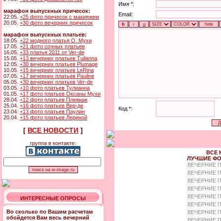
Имя *:
марафон выпускных причесок:
Email:
22.05.
+25 фото причесок с макияжем
20.05.
+30 фото вечерних причесок
марафон выпускных платьев:
18.05.
+22 модного платья О. Мухи
17.05.
+21 фото сочных платьев
16.05.
+33 платья 2011 от Ver-de
15.05.
+13 вечерних платьев Tulianna
12.05.
+30 вечерних платьев Plumage
10.05.
+15 вечерних платьев LeRina
07.05.
+17 вечерних платьев Pauline
05.05.
+30 вечерних платьев Ver-de
03.05.
+10 фото платьев Тулианна
01.05.
+17 фото платьев Оксаны Мухи
28.04.
+12 фото платьев Плюмаж
25.04.
+16 фото платьев Вер-де
Код *:
23.04.
+13 фото платьев Паулин
20.04.
+15 фото платьев Лериной
[
ВСЕ НОВОСТИ
]
группа в контакте:
ВСЕ 
ЛУЧШИЕ ФО
ВЕЧЕРНИЕ 
ВЕЧЕРНИЕ П
ВЕЧЕРНИЕ П
ВЕЧЕРНИЕ 
ВЕЧЕРНИЕ П
ИНТЕРЕСНЫЕ ОПРОСЫ
ВЕЧЕРНИЕ 
Во сколько по Вашим расчетам
ВЕЧЕРНИЕ П
обойдется Вам весь вечерний
ВЕЧЕРНИЕ П