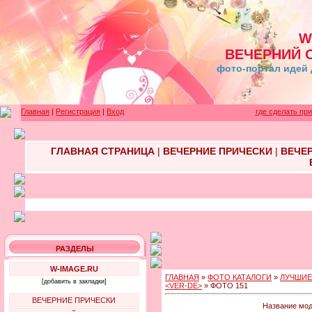
W
ВЕЧЕРНИЙ 
фото-портал идей 
Главная
|
Регистрация
|
Вход
где сделать пр
ГЛАВНАЯ СТРАНИЦА
|
ВЕЧЕРНИЕ ПРИЧЕСКИ
|
ВЕЧЕ
РАЗДЕЛЫ
W-IMAGE.RU
ГЛАВНАЯ
»
ФОТО КАТАЛОГИ
»
ЛУЧШИЕ
[добавить в закладки]
<VER-DE>
» ФОТО 151
ВЕЧЕРНИЕ ПРИЧЕСКИ
Название моде