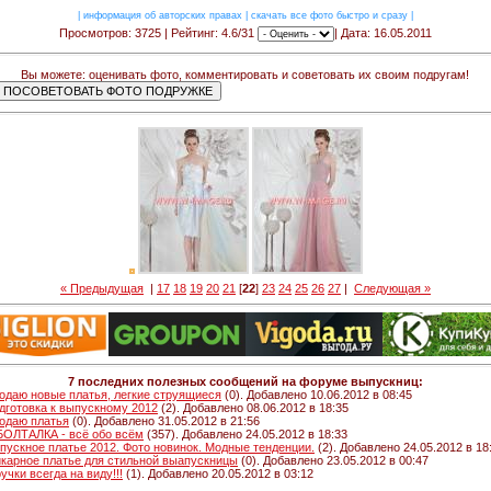
|
информация об авторских правах
|
скачать все фото быстро и сразу
|
Просмотров: 3725 | Рейтинг: 4.6/31
| Дата: 16.05.2011
Вы можете: оценивать фото, комментировать и советовать их своим подругам!
« Предыдущая
|
17
18
19
20
21
[
22
]
23
24
25
26
27
|
Следующая »
7 последних полезных сообщений на форуме выпускниц:
одаю новые платья, легкие струящиеся
(0). Добавлено 10.06.2012 в 08:45
дготовка к выпускному 2012
(2). Добавлено 08.06.2012 в 18:35
одаю платья
(0). Добавлено 31.05.2012 в 21:56
 БОЛТАЛКА - всё обо всём
(357). Добавлено 24.05.2012 в 18:33
пускное платье 2012. Фото новинок. Модные тенденции.
(2). Добавлено 24.05.2012 в 18
карное платье для стильной выапускницы
(0). Добавлено 23.05.2012 в 00:47
ручки всегда на виду!!!
(1). Добавлено 20.05.2012 в 03:12