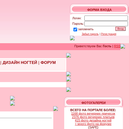
ФОРМА ВХОДА
Логин:
Пароль:
запомнить
Забыл пароль
|
Регистрация
Приветствуем Вас
Гость
|
RSS
|
ДИЗАЙН НОГТЕЙ
|
ФОРУМ
ФОТОГАЛЕРЕИ
ВСЕГО НА ПОРТАЛЕ БОЛЕЕ:
1168 фото вечерних причесок
2376 фото вечерних платьев
415 фото дизайна ногтей
+ много фото на форуме
{SAPE}