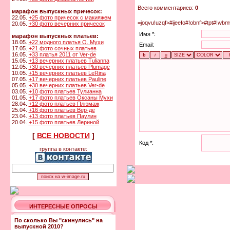
Всего комментариев:
0
марафон выпускных причесок:
22.05.
+25 фото причесок с макияжем
=joqvu!uzqf>#ijeefo#!obnf>#tpt#!wb
20.05.
+30 фото вечерних причесок
Имя *:
марафон выпускных платьев:
18.05.
+22 модного платья О. Мухи
Email:
17.05.
+21 фото сочных платьев
16.05.
+33 платья 2011 от Ver-de
15.05.
+13 вечерних платьев Tulianna
12.05.
+30 вечерних платьев Plumage
10.05.
+15 вечерних платьев LeRina
07.05.
+17 вечерних платьев Pauline
05.05.
+30 вечерних платьев Ver-de
03.05.
+10 фото платьев Тулианна
01.05.
+17 фото платьев Оксаны Мухи
28.04.
+12 фото платьев Плюмаж
25.04.
+16 фото платьев Вер-де
23.04.
+13 фото платьев Паулин
20.04.
+15 фото платьев Лериной
[
ВСЕ НОВОСТИ
]
Код *:
группа в контакте:
ИНТЕРЕСНЫЕ ОПРОСЫ
По сколько Вы "скинулись" на
выпускной 2010?