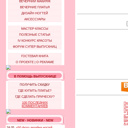
ВЕЧЕРНИЙ МАКИЯЖ
ВЕЧЕРНИЕ ПЛАТЬЯ
ДИЗАЙН НОГТЕЙ
АКСЕССУАРЫ
МАСТЕР-КЛАССЫ
ПОЛЕЗНЫЕ СТАТЬИ
IV КОНКУРС КРАСОТЫ
ФОРУМ СУПЕР ВЫПУСКНИЦ
ГОСТЕВАЯ КНИГА
О ПРОЕКТЕ
|
О РЕКЛАМЕ
В ПОМОЩЬ ВЫПУСКНИЦЕ
ПОЛУЧИТЬ СКИДКУ
ГДЕ КУПИТЬ ПЛАТЬЕ?
ГДЕ СДЕЛАТЬ ПРИЧЕСКУ?
100 ПОСЛЕДНИХ
Пр
КОММЕНТАРИЕВ
По
Пр
**
Вы
Ши
NEW - НОВИНКИ - NEW
А 
24.05.
+50 фото дизайна ногтей