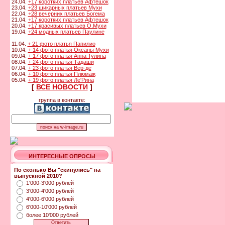
24.04.
+17 коротких платьев Афтешок
23.04.
+23 шикарных платьев Мухи
22.04.
+28 вечерних платьев Богема
21.04.
+17 коротких платьев Афтешок
20.04.
+17 красивых платьев О.Мухи
19.04.
+24 модных платьев Паулине
11.04.
+ 21 фото платья Папилио
10.04.
+ 14 фото платья Оксаны Мухи
09.04.
+ 17 фото платья Анна Тулина
08.04.
+ 24 фото платья Тадаши
07.04.
+ 23 фото платья Вер-де
06.04.
+ 10 фото платья Плюмаж
05.04.
+ 19 фото платья Ле'Рина
[
ВСЕ НОВОСТИ
]
группа в контакте:
ИНТЕРЕСНЫЕ ОПРОСЫ
По сколько Вы "скинулись" на
выпускной 2010?
1'000-3'000 рублей
3'000-4'000 рублей
4'000-6'000 рублей
6'000-10'000 рублей
более 10'000 рублей