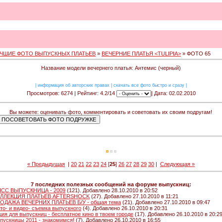
ЧШИЕ ФОТО ВЫПУСКНЫХ ПЛАТЬЕВ
»
ВЕЧЕРНИЕ ПЛАТЬЯ <TULIPIA>
» ФОТО 65
Название модели вечернего платья: Антемис (черный)
|
информация об авторских правах
|
скачать все фото быстро и сразу
|
Просмотров: 6274 | Рейтинг: 4.2/14
| Дата: 02.02.2010
Вы можете: оценивать фото, комментировать и советовать их своим подругам!
« Предыдущая
|
20
21
22
23
24
[
25
]
26
27
28
29
30
|
Следующая »
7 последних полезных сообщений на форуме выпускниц:
СС ВЫПУСКНИЦА - 2009
(121). Добавлено 28.10.2010 в 20:52
ЛЛЕКЦИЯ ПЛАТЬЕВ AFTERSHOCK
(27). Добавлено 27.10.2010 в 11:21
ОДАЖА ВЕЧЕРНИХ ПЛАТЬЕВ Б/У - общая тема
(21). Добавлено 27.10.2010 в 09:47
то- и видео- съемка выпускного
(4). Добавлено 26.10.2010 в 20:31
ция для выпускниц - бесплатное кино в твоем городе
(17). Добавлено 26.10.2010 в 20:2
пускницы 2011 - знакомимся!
(7). Добавлено 26.10.2010 в 16:55