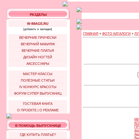
РАЗДЕЛЫ
W-IMAGE.RU
[добавить в закладки]
ГЛАВНАЯ
»
ФОТО КАТАЛОГИ
»
ЛУ
ВЕЧЕРНИЕ ПРИЧЕСКИ
ВЕЧЕРНИЙ МАКИЯЖ
ВЕЧЕРНИЕ ПЛАТЬЯ
ДИЗАЙН НОГТЕЙ
АКСЕССУАРЫ
МАСТЕР-КЛАССЫ
ПОЛЕЗНЫЕ СТАТЬИ
IV КОНКУРС КРАСОТЫ
ФОРУМ СУПЕР ВЫПУСКНИЦ
ГОСТЕВАЯ КНИГА
О ПРОЕКТЕ
|
О РЕКЛАМЕ
МИ
КО
В ПОМОЩЬ ВЫПУСКНИЦЕ
ПР
фо
Ак
ГДЕ КУПИТЬ ПЛАТЬЕ?
Вы