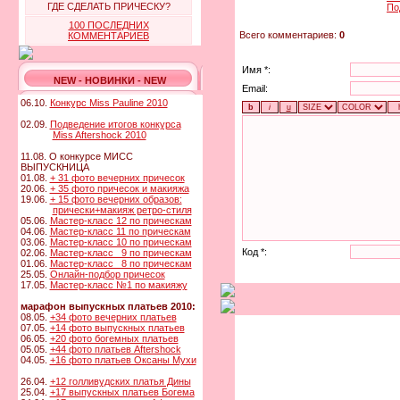
ГДЕ СДЕЛАТЬ ПРИЧЕСКУ?
По
100 ПОСЛЕДНИХ
Всего комментариев:
0
КОММЕНТАРИЕВ
Имя *:
NEW - НОВИНКИ - NEW
Email:
06.10.
Конкурс Miss Pauline 2010
02.09.
Подведение итогов конкурса
Miss Aftershock 2010
11.08. О конкурсе МИСС
ВЫПУСКНИЦА
01.08.
+ 31 фото вечерних причесок
20.06.
+ 35 фото причесок и макияжа
19.06.
+ 15 фото вечерних образов:
прически+макияж ретро-стиля
05.06.
Мастер-класс 12 по прическам
04.06.
Мастер-класс 11 по прическам
03.06.
Мастер-класс 10 по прическам
Код *:
02.06.
Мастер-класс 9 по прическам
01.06.
Мастер-класс 8 по прическам
25.05.
Онлайн-подбор причесок
17.05.
Мастер-класс №1 по макияжу
марафон выпускных платьев 2010:
08.05.
+34 фото вечерних платьев
07.05.
+14 фото выпускных платьев
06.05.
+20 фото богемных платьев
05.05.
+44 фото платьев Aftershock
04.05.
+16 фото платьев Оксаны Мухи
26.04.
+12 голливудских платья Дины
25.04.
+17 выпускных платьев Богема