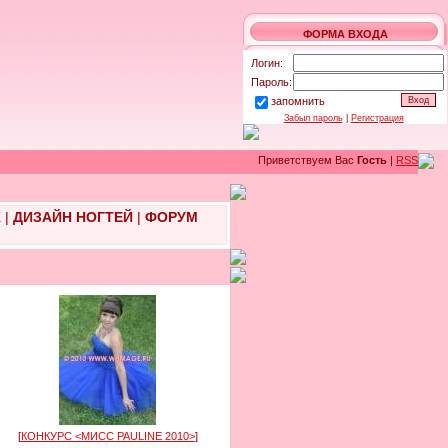
ФОРМА ВХОДА
Логин:
Пароль:
запомнить
Забыл пароль
|
Регистрация
Приветствуем Вас
Гость
|
RSS
Ж
|
ДИЗАЙН НОГТЕЙ
|
ФОРУМ
[
КОНКУРС <МИСС PAULINE 2010>
]