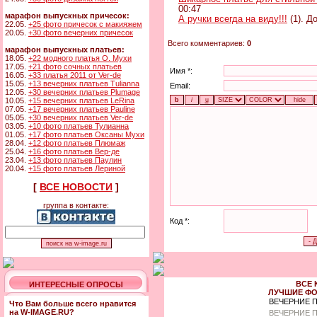
00:47
марафон выпускных причесок:
А ручки всегда на виду!!!
(1). Д
22.05.
+25 фото причесок с макияжем
20.05.
+30 фото вечерних причесок
Всего комментариев:
0
марафон выпускных платьев:
18.05.
+22 модного платья О. Мухи
17.05.
+21 фото сочных платьев
Имя *:
16.05.
+33 платья 2011 от Ver-de
15.05.
+13 вечерних платьев Tulianna
Email:
12.05.
+30 вечерних платьев Plumage
10.05.
+15 вечерних платьев LeRina
07.05.
+17 вечерних платьев Pauline
05.05.
+30 вечерних платьев Ver-de
03.05.
+10 фото платьев Тулианна
01.05.
+17 фото платьев Оксаны Мухи
28.04.
+12 фото платьев Плюмаж
25.04.
+16 фото платьев Вер-де
23.04.
+13 фото платьев Паулин
20.04.
+15 фото платьев Лериной
[
ВСЕ НОВОСТИ
]
группа в контакте:
Код *:
ВСЕ 
ИНТЕРЕСНЫЕ ОПРОСЫ
ЛУЧШИЕ ФО
ВЕЧЕРНИЕ 
Что Вам больше всего нравится
на W-IMAGE.RU?
ВЕЧЕРНИЕ П