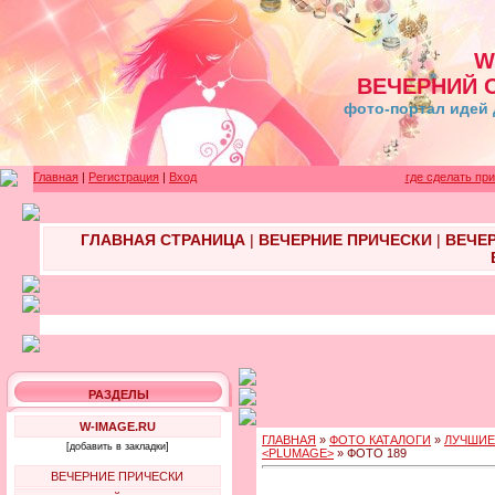
W
ВЕЧЕРНИЙ 
фото-портал идей 
Главная
|
Регистрация
|
Вход
где сделать пр
ГЛАВНАЯ СТРАНИЦА
|
ВЕЧЕРНИЕ ПРИЧЕСКИ
|
ВЕЧЕ
РАЗДЕЛЫ
W-IMAGE.RU
ГЛАВНАЯ
»
ФОТО КАТАЛОГИ
»
ЛУЧШИЕ
[добавить в закладки]
<PLUMAGE>
» ФОТО 189
ВЕЧЕРНИЕ ПРИЧЕСКИ