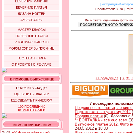
ВЕЧЕРНИЙ МАКИЯЖ
|
информация об авторск
ВЕЧЕРНИЕ ПЛАТЬЯ
Просмотров: 3970 | Рейт
ДИЗАЙН НОГТЕЙ
АКСЕССУАРЫ
Вы можете: оценивать фото, к
МАСТЕР-КЛАССЫ
ПОЛЕЗНЫЕ СТАТЬИ
IV КОНКУРС КРАСОТЫ
ФОРУМ СУПЕР ВЫПУСКНИЦ
ГОСТЕВАЯ КНИГА
О ПРОЕКТЕ
|
О РЕКЛАМЕ
« Предыдущая
|
30
31
3
В ПОМОЩЬ ВЫПУСКНИЦЕ
ПОЛУЧИТЬ СКИДКУ
ГДЕ КУПИТЬ ПЛАТЬЕ?
ГДЕ СДЕЛАТЬ ПРИЧЕСКУ?
7 последних полезны
100 ПОСЛЕДНИХ
Продаю новые платья, легкие 
КОММЕНТАРИЕВ
Подготовка к выпускному 2012
(
Продаю платья
(0). Добавлено 3
** БОЛТАЛКА - всё обо всём
(3
Выпускное платье 2012. Фото н
NEW - НОВИНКИ - NEW
24.05.2012 в 18:30
Шикарное платье для стильной
24.05.
+50 фото дизайна ногтей