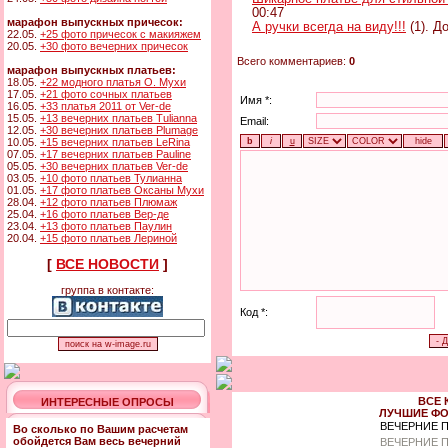
00:47
марафон выпускных причесок:
А ручки всегда на виду!!!
(1). Д
22.05.
+25 фото причесок с макияжем
20.05.
+30 фото вечерних причесок
Всего комментариев:
0
марафон выпускных платьев:
18.05.
+22 модного платья О. Мухи
17.05.
+21 фото сочных платьев
Имя *:
16.05.
+33 платья 2011 от Ver-de
15.05.
+13 вечерних платьев Tulianna
Email:
12.05.
+30 вечерних платьев Plumage
10.05.
+15 вечерних платьев LeRina
07.05.
+17 вечерних платьев Pauline
05.05.
+30 вечерних платьев Ver-de
03.05.
+10 фото платьев Тулианна
01.05.
+17 фото платьев Оксаны Мухи
28.04.
+12 фото платьев Плюмаж
25.04.
+16 фото платьев Вер-де
23.04.
+13 фото платьев Паулин
20.04.
+15 фото платьев Лериной
[
ВСЕ НОВОСТИ
]
группа в контакте:
Код *:
ВСЕ 
ИНТЕРЕСНЫЕ ОПРОСЫ
ЛУЧШИЕ ФО
ВЕЧЕРНИЕ 
Во сколько по Вашим расчетам
обойдется Вам весь вечерний
ВЕЧЕРНИЕ П