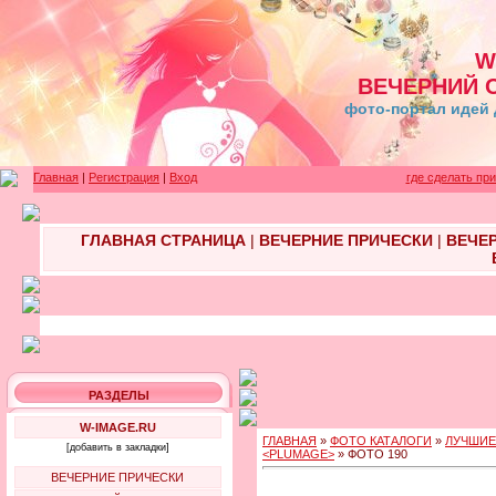
W
ВЕЧЕРНИЙ 
фото-портал идей 
Главная
|
Регистрация
|
Вход
где сделать пр
ГЛАВНАЯ СТРАНИЦА
|
ВЕЧЕРНИЕ ПРИЧЕСКИ
|
ВЕЧЕ
РАЗДЕЛЫ
W-IMAGE.RU
ГЛАВНАЯ
»
ФОТО КАТАЛОГИ
»
ЛУЧШИЕ
[добавить в закладки]
<PLUMAGE>
» ФОТО 190
ВЕЧЕРНИЕ ПРИЧЕСКИ