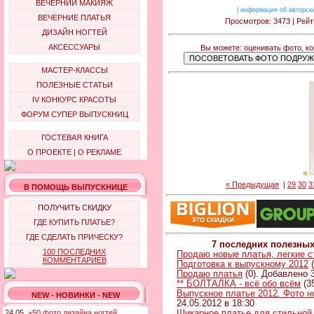
ВЕЧЕРНИЙ МАКИЯЖ
|
информация об авторск
ВЕЧЕРНИЕ ПЛАТЬЯ
Просмотров: 3473 | Рейт
ДИЗАЙН НОГТЕЙ
АКСЕССУАРЫ
Вы можете: оценивать фото, к
МАСТЕР-КЛАССЫ
ПОЛЕЗНЫЕ СТАТЬИ
IV КОНКУРС КРАСОТЫ
ФОРУМ СУПЕР ВЫПУСКНИЦ
ГОСТЕВАЯ КНИГА
О ПРОЕКТЕ
|
О РЕКЛАМЕ
« Предыдущая
|
29
30
3
В ПОМОЩЬ ВЫПУСКНИЦЕ
ПОЛУЧИТЬ СКИДКУ
ГДЕ КУПИТЬ ПЛАТЬЕ?
ГДЕ СДЕЛАТЬ ПРИЧЕСКУ?
7 последних полезны
100 ПОСЛЕДНИХ
Продаю новые платья, легкие 
КОММЕНТАРИЕВ
Подготовка к выпускному 2012
(
Продаю платья
(0). Добавлено 3
** БОЛТАЛКА - всё обо всём
(3
Выпускное платье 2012. Фото н
NEW - НОВИНКИ - NEW
24.05.2012 в 18:30
Шикарное платье для стильной
24.05.
+50 фото дизайна ногтей