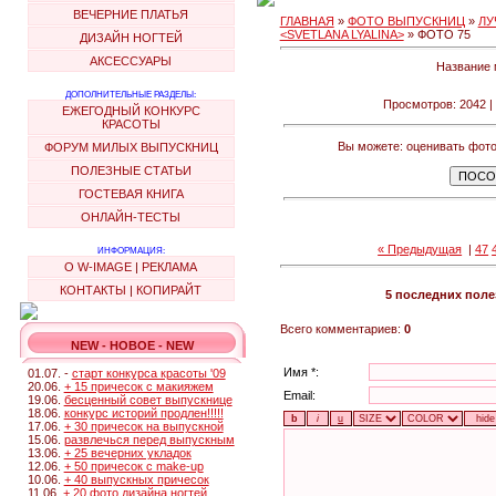
ВЕЧЕРНИЕ ПЛАТЬЯ
ГЛАВНАЯ
»
ФОТО ВЫПУСКНИЦ
»
ЛУ
<SVETLANA LYALINA>
» ФОТО 75
ДИЗАЙН НОГТЕЙ
АКСЕССУАРЫ
Название 
ДОПОЛНИТЕЛЬНЫЕ РАЗДЕЛЫ:
Просмотров: 2042 | 
ЕЖЕГОДНЫЙ КОНКУРС
КРАСОТЫ
Вы можете: оценивать фото
ФОРУМ МИЛЫХ ВЫПУСКНИЦ
ПОЛЕЗНЫЕ СТАТЬИ
ГОСТЕВАЯ КНИГА
ОНЛАЙН-ТЕСТЫ
« Предыдущая
|
47
ИНФОРМАЦИЯ:
О W-IMAGE
|
РЕКЛАМА
КОНТАКТЫ
|
КОПИРАЙТ
5 последних пол
Всего комментариев:
0
NEW - НОВОЕ - NEW
Имя *:
01.07. -
старт конкурса красоты '09
20.06.
+ 15 причесок с макияжем
Email:
19.06.
бесценный совет выпускнице
18.06.
конкурс историй продлен!!!!!
17.06.
+ 30 причесок на выпускной
15.06.
развлечься перед выпускным
13.06.
+ 25 вечерних укладок
12.06.
+ 50 причесок с make-up
10.06.
+ 40 выпускных причесок
11.06.
+ 20 фото дизайна ногтей