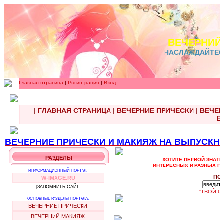
ВЕЧЕРНИ
НАСЛАЖДАЙТЕ
Главная страница
|
Регистрация
|
Вход
|
ГЛАВНАЯ СТРАНИЦА
|
ВЕЧЕРНИЕ ПРИЧЕСКИ
|
ВЕЧЕ
ВЕЧЕРНИЕ ПРИЧЕСКИ И МАКИЯЖ НА ВЫПУСКНОЙ 
РАЗДЕЛЫ
ХОТИТЕ ПЕРВОЙ ЗНАТ
ИНТЕРЕСНЫХ И РАЗНЫХ П
ИНФОРМАЦИОННЫЙ ПОРТАЛ:
П
W-IMAGE.RU
[ЗАПОМНИТЬ САЙТ]
"ТВОЙ 
ОСНОВНЫЕ РАЗДЕЛЫ ПОРТАЛА:
ВЕЧЕРНИЕ ПРИЧЕСКИ
ВЕЧЕРНИЙ МАКИЯЖ