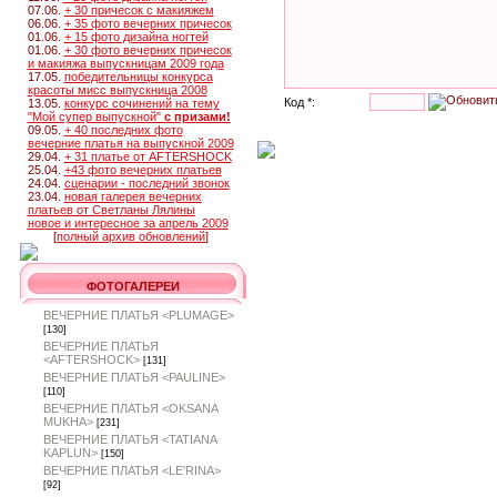
07.06.
+ 30 причесок с макияжем
06.06.
+ 35 фото вечерних причесок
01.06.
+ 15 фото дизайна ногтей
01.06.
+ 30 фото вечерних причесок
и макияжа выпускницам 2009 года
17.05.
победительницы конкурса
красоты мисс выпускница 2008
Код *:
13.05.
конкурс сочинений на тему
"Мой супер выпускной"
с призами!
09.05.
+ 40 последних фото
вечерние платья на выпускной 2009
29.04.
+ 31 платье от AFTERSHOCK
25.04.
+43 фото вечерних платьев
24.04.
сценарии - последний звонок
23.04.
новая галерея вечерних
платьев от Светланы Лялины
новое и интересное за апрель 2009
[
полный архив обновлений
]
ФОТОГАЛЕРЕИ
ВЕЧЕРНИЕ ПЛАТЬЯ <PLUMAGE>
[130]
ВЕЧЕРНИЕ ПЛАТЬЯ
<AFTERSHOCK>
[131]
ВЕЧЕРНИЕ ПЛАТЬЯ <PAULINE>
[110]
ВЕЧЕРНИЕ ПЛАТЬЯ <OKSANA
MUKHA>
[231]
ВЕЧЕРНИЕ ПЛАТЬЯ <TATIANA
KAPLUN>
[150]
ВЕЧЕРНИЕ ПЛАТЬЯ <LE'RINA>
[92]