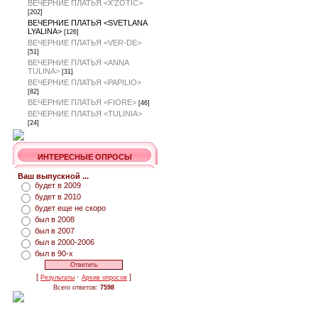
ВЕЧЕРНИЕ ПЛАТЬЯ <X'ZOTIC>
[202]
ВЕЧЕРНИЕ ПЛАТЬЯ <SVETLANA
LYALINA>
[126]
ВЕЧЕРНИЕ ПЛАТЬЯ <VER-DE>
[51]
ВЕЧЕРНИЕ ПЛАТЬЯ <ANNA
TULINA>
[31]
ВЕЧЕРНИЕ ПЛАТЬЯ <PAPILIO>
[82]
ВЕЧЕРНИЕ ПЛАТЬЯ <FIORE>
[46]
ВЕЧЕРНИЕ ПЛАТЬЯ <TULINIA>
[24]
ИНТЕРЕСНЫЕ ОПРОСЫ
Ваш выпускной ...
будет в 2009
будет в 2010
будет еще не скоро
был в 2008
был в 2007
был в 2000-2006
был в 90-х
[
·
]
Результаты
Архив опросов
Всего ответов:
7598