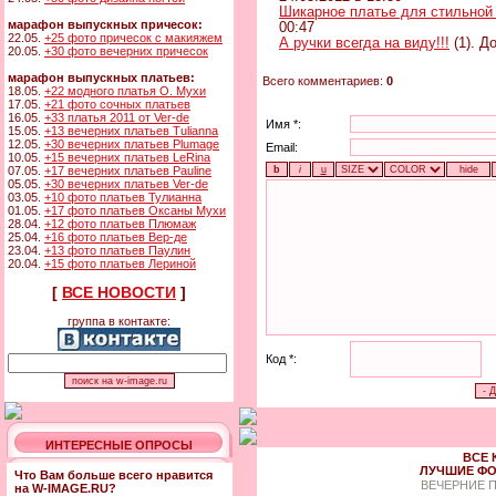
Шикарное платье для стильной
марафон выпускных причесок:
00:47
22.05.
+25 фото причесок с макияжем
А ручки всегда на виду!!!
(1). Д
20.05.
+30 фото вечерних причесок
марафон выпускных платьев:
Всего комментариев:
0
18.05.
+22 модного платья О. Мухи
17.05.
+21 фото сочных платьев
16.05.
+33 платья 2011 от Ver-de
Имя *:
15.05.
+13 вечерних платьев Tulianna
12.05.
+30 вечерних платьев Plumage
Email:
10.05.
+15 вечерних платьев LeRina
07.05.
+17 вечерних платьев Pauline
05.05.
+30 вечерних платьев Ver-de
03.05.
+10 фото платьев Тулианна
01.05.
+17 фото платьев Оксаны Мухи
28.04.
+12 фото платьев Плюмаж
25.04.
+16 фото платьев Вер-де
23.04.
+13 фото платьев Паулин
20.04.
+15 фото платьев Лериной
[
ВСЕ НОВОСТИ
]
группа в контакте:
Код *:
ИНТЕРЕСНЫЕ ОПРОСЫ
ВСЕ 
ЛУЧШИЕ ФО
Что Вам больше всего нравится
ВЕЧЕРНИЕ 
на W-IMAGE.RU?