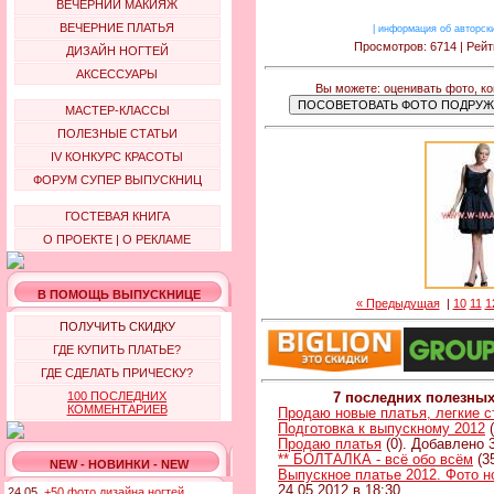
ВЕЧЕРНИЙ МАКИЯЖ
ВЕЧЕРНИЕ ПЛАТЬЯ
|
информация об авторск
Просмотров: 6714 | Рейт
ДИЗАЙН НОГТЕЙ
АКСЕССУАРЫ
Вы можете: оценивать фото, к
МАСТЕР-КЛАССЫ
ПОЛЕЗНЫЕ СТАТЬИ
IV КОНКУРС КРАСОТЫ
ФОРУМ СУПЕР ВЫПУСКНИЦ
ГОСТЕВАЯ КНИГА
О ПРОЕКТЕ
|
О РЕКЛАМЕ
В ПОМОЩЬ ВЫПУСКНИЦЕ
« Предыдущая
|
10
11
1
ПОЛУЧИТЬ СКИДКУ
ГДЕ КУПИТЬ ПЛАТЬЕ?
ГДЕ СДЕЛАТЬ ПРИЧЕСКУ?
100 ПОСЛЕДНИХ
7 последних полезны
КОММЕНТАРИЕВ
Продаю новые платья, легкие 
Подготовка к выпускному 2012
(
Продаю платья
(0). Добавлено 3
** БОЛТАЛКА - всё обо всём
(3
NEW - НОВИНКИ - NEW
Выпускное платье 2012. Фото н
24.05.2012 в 18:30
24.05.
+50 фото дизайна ногтей