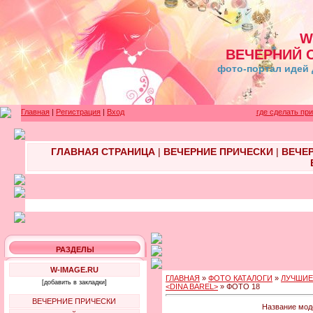
W
ВЕЧЕРНИЙ 
фото-портал идей 
Главная
|
Регистрация
|
Вход
где сделать пр
ГЛАВНАЯ СТРАНИЦА
|
ВЕЧЕРНИЕ ПРИЧЕСКИ
|
ВЕЧЕ
РАЗДЕЛЫ
W-IMAGE.RU
ГЛАВНАЯ
»
ФОТО КАТАЛОГИ
»
ЛУЧШИЕ
[добавить в закладки]
<DINA BAREL>
» ФОТО 18
ВЕЧЕРНИЕ ПРИЧЕСКИ
Название мод