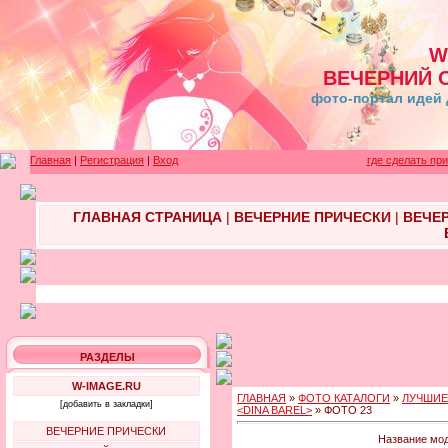
W
ВЕЧЕРНИЙ 
фото-портал идей 
Главная
|
Регистрация
|
Вход
где сделать пр
ГЛАВНАЯ СТРАНИЦА
|
ВЕЧЕРНИЕ ПРИЧЕСКИ
|
ВЕЧЕ
РАЗДЕЛЫ
W-IMAGE.RU
ГЛАВНАЯ
»
ФОТО КАТАЛОГИ
»
ЛУЧШИЕ
[добавить в закладки]
<DINA BAREL>
» ФОТО 23
ВЕЧЕРНИЕ ПРИЧЕСКИ
Название мод