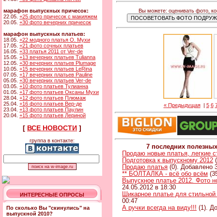
Вы можете: оценивать фото, к
марафон выпускных причесок:
22.05.
+25 фото причесок с макияжем
20.05.
+30 фото вечерних причесок
марафон выпускных платьев:
18.05.
+22 модного платья О. Мухи
17.05.
+21 фото сочных платьев
16.05.
+33 платья 2011 от Ver-de
15.05.
+13 вечерних платьев Tulianna
12.05.
+30 вечерних платьев Plumage
10.05.
+15 вечерних платьев LeRina
07.05.
+17 вечерних платьев Pauline
05.05.
+30 вечерних платьев Ver-de
03.05.
+10 фото платьев Тулианна
01.05.
+17 фото платьев Оксаны Мухи
28.04.
+12 фото платьев Плюмаж
25.04.
+16 фото платьев Вер-де
« Предыдущая
|
5
6
23.04.
+13 фото платьев Паулин
20.04.
+15 фото платьев Лериной
[
ВСЕ НОВОСТИ
]
группа в контакте:
7 последних полезны
Продаю новые платья, легкие 
Подготовка к выпускному 2012
(
Продаю платья
(0). Добавлено 3
** БОЛТАЛКА - всё обо всём
(3
Выпускное платье 2012. Фото н
24.05.2012 в 18:30
Шикарное платье для стильной
ИНТЕРЕСНЫЕ ОПРОСЫ
00:47
А ручки всегда на виду!!!
(1). Д
По сколько Вы "скинулись" на
выпускной 2010?