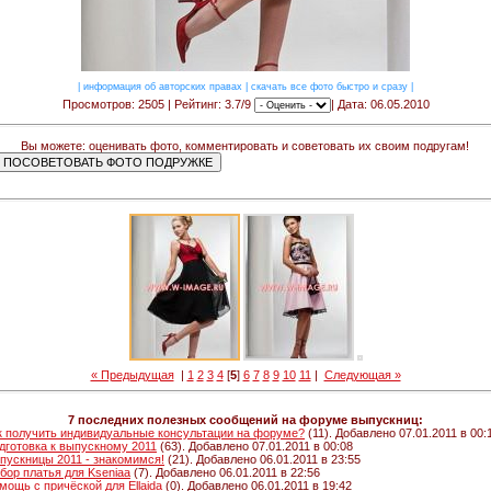
|
информация об авторских правах
|
скачать все фото быстро и сразу
|
Просмотров: 2505 | Рейтинг: 3.7/9
| Дата: 06.05.2010
Вы можете: оценивать фото, комментировать и советовать их своим подругам!
« Предыдущая
|
1
2
3
4
[
5
]
6
7
8
9
10
11
|
Следующая »
7 последних полезных сообщений на форуме выпускниц:
к получить индивидуальные консультации на форуме?
(11). Добавлено 07.01.2011 в 00:
дготовка к выпускному 2011
(63). Добавлено 07.01.2011 в 00:08
пускницы 2011 - знакомимся!
(21). Добавлено 06.01.2011 в 23:55
бор платья для Kseniaa
(7). Добавлено 06.01.2011 в 22:56
мощь с причёской для Ellaida
(0). Добавлено 06.01.2011 в 19:42