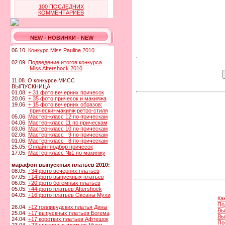
100 ПОСЛЕДНИХ
КОММЕНТАРИЕВ
NEW - НОВИНКИ - NEW
06.10.
Конкурс Miss Pauline 2010
02.09.
Подведение итогов конкурса
Miss Aftershock 2010
11.08. О конкурсе МИСС
ВЫПУСКНИЦА
01.08.
+ 31 фото вечерних причесок
20.06.
+ 35 фото причесок и макияжа
19.06.
+ 15 фото вечерних образов:
прически+макияж ретро-стиля
05.06.
Мастер-класс 12 по прическам
04.06.
Мастер-класс 11 по прическам
03.06.
Мастер-класс 10 по прическам
02.06.
Мастер-класс 9 по прическам
01.06.
Мастер-класс 8 по прическам
25.05.
Онлайн-подбор причесок
17.05.
Мастер-класс №1 по макияжу
марафон выпускных платьев 2010:
08.05.
+34 фото вечерних платьев
07.05.
+14 фото выпускных платьев
06.05.
+20 фото богемных платьев
05.05.
+44 фото платьев Aftershock
04.05.
+16 фото платьев Оксаны Мухи
Ка
По
26.04.
+12 голливудских платья Дины
Вы
25.04.
+17 выпускных платьев Богема
Вы
24.04.
+17 коротких платьев Афтешок
По