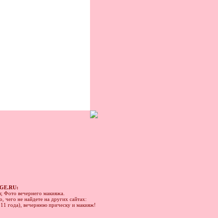
GE.RU:
ы; Фото вечернего макияжа.
, чего не найдете на других сайтах:
011 года), вечернюю прическу и макияж!