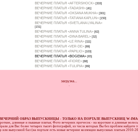
ВЕЧЕРНИЕ ПЛАТЬЯ <AFTERSHOCK>
[333]
ВЕЧЕРНИЕ ПЛАТЬЯ <TADASHI>
[41]
ВЕЧЕРНИЕ ПЛАТЬЯ <OKSANA MUKHA>
[301]
ВЕЧЕРНИЕ ПЛАТЬЯ <TATIANA KAPLUN>
[150]
ВЕЧЕРНИЕ ПЛАТЬЯ <SVETLANA LYALINA>
[151]
ВЕЧЕРНИЕ ПЛАТЬЯ <ANNA TULINA>
[62]
ВЕЧЕРНИЕ ПЛАТЬЯ <DINA BAREL>
[32]
ВЕЧЕРНИЕ ПЛАТЬЯ <LE RINA>
[111]
ВЕЧЕРНИЕ ПЛАТЬЯ <VER-DE>
[89]
ВЕЧЕРНИЕ ПЛАТЬЯ <PAPILIO>
[103]
ВЕЧЕРНИЕ ПЛАТЬЯ <BOGEMA>
[65]
ВЕЧЕРНИЕ ПЛАТЬЯ <FIORE>
[68]
ВЕЧЕРНИЕ ПЛАТЬЯ <TULIPIA>
[89]
загрузка...
.
ВЕЧЕРНИЙ ОБРАЗ ВЫПУСКНИЦЫ - ТОЛЬКО НА ПОРТАЛЕ ВЫПУСКНИЦ W-IMA
ороткие, длинные и пышные платья; Фото вечерних причесок - на короткие и длинные волос
рали для Вас более четырех тысяч фотографий, из числа которых Вы без проблем найдете то
ер или выпускной бал (на портале есть новые вечерние коллекции выпускных платьев 2010-2