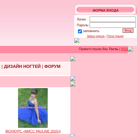
ФОРМА ВХОДА
Логин:
Пароль:
запомнить
Забыл пароль
|
Регистрация
Приветствуем Вас
Гость
|
RSS
Ж
|
ДИЗАЙН НОГТЕЙ
|
ФОРУМ
[
КОНКУРС <МИСС PAULINE 2010>
]