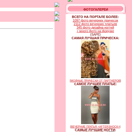
ФОТОГАЛЕРЕИ
ВСЕГО НА ПОРТАЛЕ БОЛЕЕ:
1097 фото вечерних причесок
2112 фото вечерних платьев
345 фото дизайна ногтей
+ много фото на форуме
{SAPE}
САМАЯ ЛУЧШАЯ ПРИЧЕСКА:
[
МОДНЫЕ ПРИЧЕСКИ ОТ ПАРТНЕРОВ
]
САМОЕ ЛУЧШЕЕ ПЛАТЬЕ:
[
ВЕЧЕРНИЕ ПЛАТЬЯ <AFTERSHOCK>
]
САМЫЕ ЛУЧШИЕ НОГТИ: