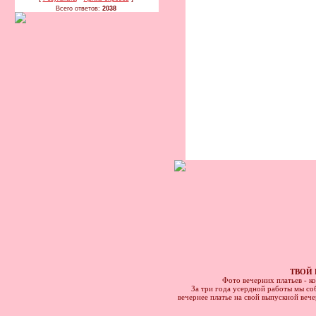
Всего ответов:
2038
ТВОЙ 
Фото вечерних платьев - к
За три года усердной работы мы соб
вечернее платье на свой выпускной веч