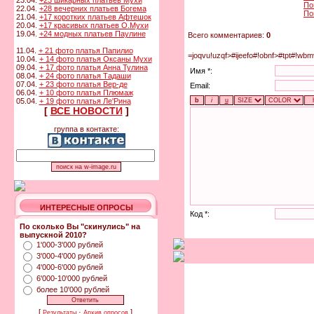
23.04.
+23 шикарных платьев Мухи
По
22.04.
+28 вечерних платьев Богема
По
21.04.
+17 коротких платьев Афтешок
20.04.
+17 красивых платьев О.Мухи
19.04.
+24 модных платьев Паулине
Всего комментариев:
0
11.04.
+ 21 фото платья Папилио
=joqvu!uzqf>#ijeefo#!obnf>#tpt#!wb
10.04.
+ 14 фото платья Оксаны Мухи
09.04.
+ 17 фото платья Анна Тулина
Имя *:
08.04.
+ 24 фото платья Тадаши
07.04.
+ 23 фото платья Вер-де
Email:
06.04.
+ 10 фото платья Плюмаж
05.04.
+ 19 фото платья Ле'Рина
[
ВСЕ НОВОСТИ
]
группа в контакте:
ИНТЕРЕСНЫЕ ОПРОСЫ
Код *:
По сколько Вы "скинулись" на
выпускной 2010?
1'000-3'000 рублей
3'000-4'000 рублей
4'000-6'000 рублей
6'000-10'000 рублей
более 10'000 рублей
[
·
]
Результаты
Архив опросов