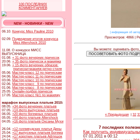
100 ПОСЛЕДНИХ
КОММЕНТАРИЕВ
NEW - НОВИНКИ - NEW
06.10.
Конкурс Miss Pauline 2010
|
информация об авто
Просмотров: 4866 | Ре
02.09.
Подведение итогов конкурса
Miss Aftershock 2010
Вы можете: оценивать фото,
11.08. О конкурсе МИСС
ВЫПУСКНИЦА
01.08.
+ 31 фото вечерних причесок
20.06.
+ 35 фото причесок и макияжа
19.06.
+ 15 фото вечерних образов:
прически+макияж ретро-стиля
05.06.
Мастер-класс 12 по прическам
04.06.
Мастер-класс 11 по прическам
03.06.
Мастер-класс 10 по прическам
02.06.
Мастер-класс 9 по прическам
01.06.
Мастер-класс 8 по прическам
25.05.
Онлайн-подбор причесок
17.05.
Мастер-класс №1 по макияжу
марафон выпускных платьев 2010:
08.05.
+34 фото вечерних платьев
07.05.
+14 фото выпускных платьев
06.05.
+20 фото богемных платьев
« Предыдущая
|
32
3
05.05.
+44 фото платьев Aftershock
04.05.
+16 фото платьев Оксаны Мухи
7 последних полез
26.04.
+12 голливудских платья Дины
Как получить индивидуальны
25.04.
+17 выпускных платьев Богема
07.01.2011 в 00:12
24.04.
+17 коротких платьев Афтешок