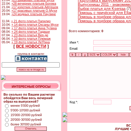
23.04.
+23 шикарных платьев Мухи
Подготовка к выпускному 201
22.04.
+28 вечерних платьев Богема
Выпускницы 2011 - знакомимс
21.04.
+17 коротких платьев Афтешок
Выбор платья для Kseniaa
(7)
20.04.
+17 красивых платьев О.Мухи
Помощь с причёской для Ella
19.04.
+24 модных платьев Паулине
Помощь в подборе образа для
Помощь в подборе образа д
11.04.
+ 21 фото платья Папилио
10.04.
+ 14 фото платья Оксаны Мухи
09.04.
+ 17 фото платья Анна Тулина
Всего комментариев:
0
08.04.
+ 24 фото платья Тадаши
07.04.
+ 23 фото платья Вер-де
06.04.
+ 10 фото платья Плюмаж
05.04.
+ 19 фото платья Ле'Рина
Имя *:
[
ВСЕ НОВОСТИ
]
Email:
группа в контакте:
ИНТЕРЕСНЫЕ ОПРОСЫ
Во сколько по Вашим расчетам
обойдется Вам весь вечерний
образ на выпускной?
Код *:
менее 5'000 рублей
5'000-10'000 рублей
15'000-20'000 рублей
20'000-30'000 рублей
более 30'000 рублей
ВС
ЛУЧШИЕ 