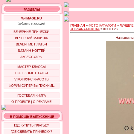
РАЗДЕЛЫ
W-IMAGE.RU
[добавить в закладки]
ГЛАВНАЯ
»
ФОТО КАТАЛОГИ
»
ЛУЧШИЕ
<OKSANA MUKHA>
» ФОТО 265
ВЕЧЕРНИЕ ПРИЧЕСКИ
Название м
ВЕЧЕРНИЙ МАКИЯЖ
ВЕЧЕРНИЕ ПЛАТЬЯ
ДИЗАЙН НОГТЕЙ
АКСЕССУАРЫ
МАСТЕР-КЛАССЫ
ПОЛЕЗНЫЕ СТАТЬИ
IV КОНКУРС КРАСОТЫ
ФОРУМ СУПЕР ВЫПУСКНИЦ
ГОСТЕВАЯ КНИГА
О ПРОЕКТЕ
|
О РЕКЛАМЕ
В ПОМОЩЬ ВЫПУСКНИЦЕ
ГДЕ КУПИТЬ ПЛАТЬЕ?
ГДЕ СДЕЛАТЬ ПРИЧЕСКУ?