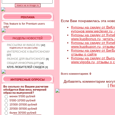
РЕКЛАМА
Если Вам понравилась эта ново
This feature is for Premium users
only!
Купоны на скидку от ВиК
купонов www.weclever.ru,
Купоны на скидку от Купи
РАЗДЕЛЫ НОВОСТЕЙ
www.kupibonus.ru, читать
Купоны на скидку от Купи
РАССЫЛКА W-IMAGE.RU
[42]
www.kupikupon.ru, отзывы
подписаться на рассылку
Купоны на скидку от БигБ
ИНТЕРЕСНОЕ К ВЫПУСКНОМУ
отзывы о сайте
[17]
Купоны на скидку от Выго
РАЗНОЕ ДЛЯ ВЫПУСКНОГО
[6]
www.vigoda.ru, отзывы о 
ОБЩАЯ ИНФОРМАЦИЯ
[18]
КЛУБ ЛЮБИТЕЛЕЙ СКИДОК
[8]
Всего комментариев:
0
ИНТЕРЕСНЫЕ ОПРОСЫ
Добавлять комментарии могут
[
Ре
Во сколько по Вашим расчетам
обойдется Вам весь вечерний
образ на выпускной?
менее 5'000 рублей
5'000-10'000 рублей
15'000-20'000 рублей
20'000-30'000 рублей
более 30'000 рублей