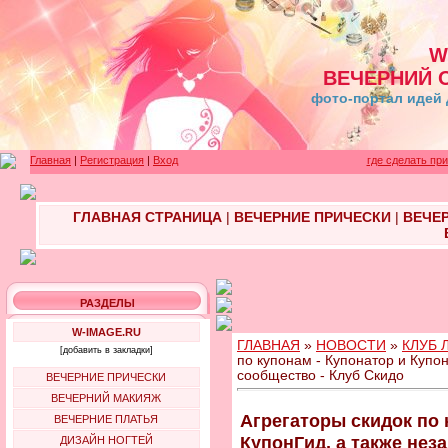
W
ВЕЧЕРНИЙ 
фото-портал идей 
Главная
|
Регистрация
|
Вход
где сделать пр
ГЛАВНАЯ СТРАНИЦА
|
ВЕЧЕРНИЕ ПРИЧЕСКИ
|
ВЕЧЕ
РАЗДЕЛЫ
W-IMAGE.RU
ГЛАВНАЯ
»
НОВОСТИ
»
КЛУБ 
[добавить в закладки]
по купонам - Купонатор и Купон
сообщество - Клуб Скидо
ВЕЧЕРНИЕ ПРИЧЕСКИ
ВЕЧЕРНИЙ МАКИЯЖ
Агрегаторы скидок по 
ВЕЧЕРНИЕ ПЛАТЬЯ
КупонГид, а также нез
ДИЗАЙН НОГТЕЙ