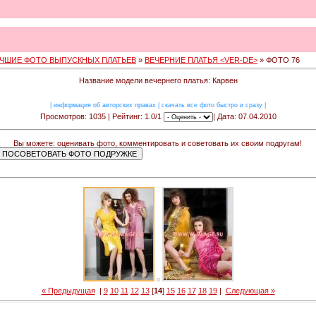
ЧШИЕ ФОТО ВЫПУСКНЫХ ПЛАТЬЕВ
»
ВЕЧЕРНИЕ ПЛАТЬЯ <VER-DE>
» ФОТО 76
Название модели вечернего платья: Карвен
|
информация об авторских правах
|
скачать все фото быстро и сразу
|
Просмотров: 1035 | Рейтинг: 1.0/1
| Дата: 07.04.2010
Вы можете: оценивать фото, комментировать и советовать их своим подругам!
« Предыдущая
|
9
10
11
12
13
[
14
]
15
16
17
18
19
|
Следующая »