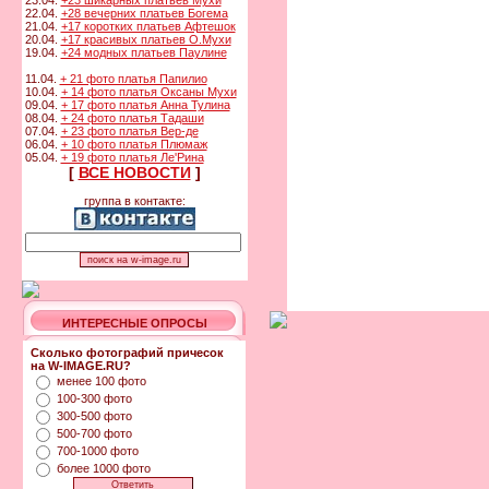
23.04.
+23 шикарных платьев Мухи
22.04.
+28 вечерних платьев Богема
21.04.
+17 коротких платьев Афтешок
20.04.
+17 красивых платьев О.Мухи
19.04.
+24 модных платьев Паулине
11.04.
+ 21 фото платья Папилио
10.04.
+ 14 фото платья Оксаны Мухи
09.04.
+ 17 фото платья Анна Тулина
08.04.
+ 24 фото платья Тадаши
07.04.
+ 23 фото платья Вер-де
06.04.
+ 10 фото платья Плюмаж
05.04.
+ 19 фото платья Ле'Рина
[
ВСЕ НОВОСТИ
]
группа в контакте:
ИНТЕРЕСНЫЕ ОПРОСЫ
Сколько фотографий причесок
на W-IMAGE.RU?
менее 100 фото
100-300 фото
300-500 фото
500-700 фото
700-1000 фото
более 1000 фото