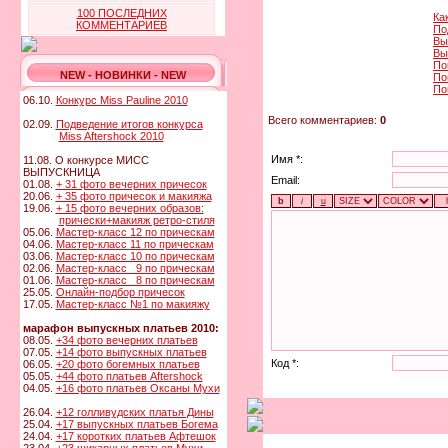
100 ПОСЛЕДНИХ
Ка
КОММЕНТАРИЕВ
По
Вы
Вы
По
NEW - НОВИНКИ - NEW
По
По
06.10.
Конкурс Miss Pauline 2010
Всего комментариев:
0
02.09.
Подведение итогов конкурса
Miss Aftershock 2010
Имя *:
11.08. О конкурсе МИСС
ВЫПУСКНИЦА
Email:
01.08.
+ 31 фото вечерних причесок
20.06.
+ 35 фото причесок и макияжа
19.06.
+ 15 фото вечерних образов:
прически+макияж ретро-стиля
05.06.
Мастер-класс 12 по прическам
04.06.
Мастер-класс 11 по прическам
03.06.
Мастер-класс 10 по прическам
02.06.
Мастер-класс 9 по прическам
01.06.
Мастер-класс 8 по прическам
25.05.
Онлайн-подбор причесок
17.05.
Мастер-класс №1 по макияжу
марафон выпускных платьев 2010:
08.05.
+34 фото вечерних платьев
07.05.
+14 фото выпускных платьев
Код *:
06.05.
+20 фото богемных платьев
05.05.
+44 фото платьев Aftershock
04.05.
+16 фото платьев Оксаны Мухи
26.04.
+12 голливудских платья Дины
25.04.
+17 выпускных платьев Богема
24.04.
+17 коротких платьев Афтешок