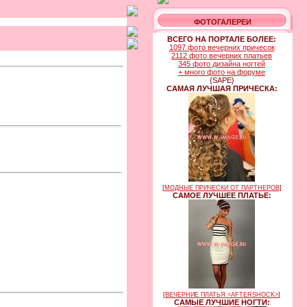
ФОТОГАЛЕРЕИ
ВСЕГО НА ПОРТАЛЕ БОЛЕЕ:
1097 фото вечерних причесок
2112 фото вечерних платьев
345 фото дизайна ногтей
+ много фото на форуме
{SAPE}
САМАЯ ЛУЧШАЯ ПРИЧЕСКА:
[
МОДНЫЕ ПРИЧЕСКИ ОТ ПАРТНЕРОВ
]
САМОЕ ЛУЧШЕЕ ПЛАТЬЕ:
[
ВЕЧЕРНИЕ ПЛАТЬЯ <AFTERSHOCK>
]
САМЫЕ ЛУЧШИЕ НОГТИ: