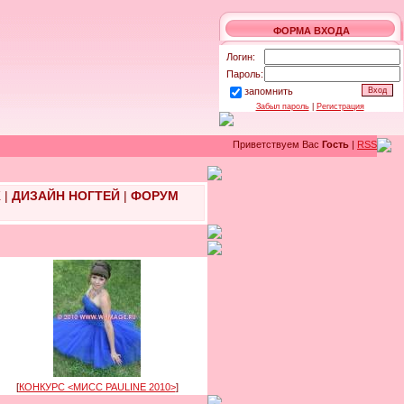
ФОРМА ВХОДА
Логин:
Пароль:
запомнить
Забыл пароль
|
Регистрация
Приветствуем Вас
Гость
|
RSS
Ж
|
ДИЗАЙН НОГТЕЙ
|
ФОРУМ
[
КОНКУРС <МИСС PAULINE 2010>
]