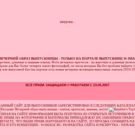
загрузка...
.
ВЕЧЕРНИЙ ОБРАЗ ВЫПУСКНИЦЫ - ТОЛЬКО НА ПОРТАЛЕ ВЫПУСКНИЦ W-IMA
ороткие, длинные и пышные платья; Фото вечерних причесок - на короткие и длинные волос
рали для Вас более четырех тысяч фотографий, из числа которых Вы без проблем найдете то
ер или выпускной бал (на портале есть новые вечерние коллекции выпускных платьев 2010-2
ВСЕ ПРАВА ЗАЩИЩАЕМ © РАБОТАЕМ С 23.05.2007
ДАННЫЙ САЙТ ДЛЯ ВЫПУСКНИКОВ ЗАРЕГИСТРИРОВАН В СЛЕДУЮЩИХ КАТАЛОГАХ
ЕННАЯ НА САЙТЕ ИНФОРМАЦИЯ БЫЛА ПОЛУЧЕНА ИЗ ОТКРЫТЫХ ИСТОЧНИКОВ В 
ИЕ ПРАВА НА ФОТОГРАФИИ И МАТЕРИАЛЫ ПРИНАДЛЕЖАТ ИХ ЗАКОННЫМ ПРАВО
ЧИТАЕТЕ, ЧТО ВАШИ ПРАВА НАРУШАЮТСЯ НА САЙТЕ, ТО ПРОСЬБА СООБЩИТЬ НА
ЙТА И ЕГО КОНЦЕПЦИЯ - W-IMAGE.RU. РАЗРАБОТКА САЙТА И РАСКРУТКА - WEB-KR