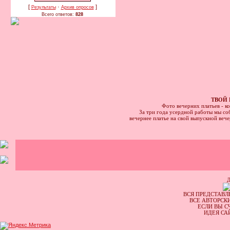
[
·
]
Результаты
Архив опросов
Всего ответов:
828
ТВОЙ 
Фото вечерних платьев - к
За три года усердной работы мы соб
вечернее платье на свой выпускной веч
ВСЯ ПРЕДСТАВЛ
ВСЕ АВТОРСК
ЕСЛИ ВЫ С
ИДЕЯ СА