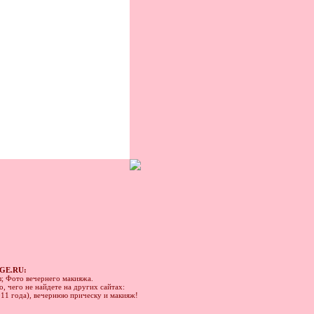
GE.RU:
ы; Фото вечернего макияжа.
, чего не найдете на других сайтах:
011 года), вечернюю прическу и макияж!