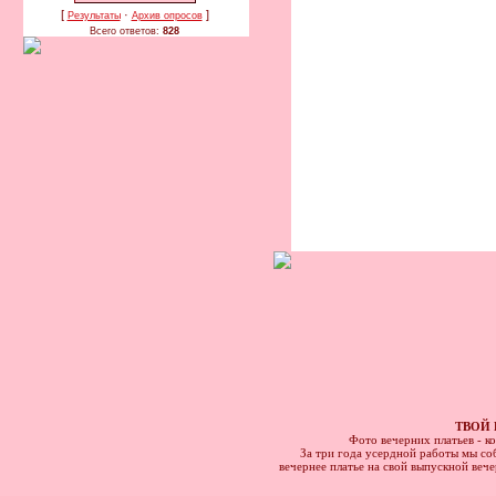
[
·
]
Результаты
Архив опросов
Всего ответов:
828
ТВОЙ 
Фото вечерних платьев - к
За три года усердной работы мы соб
вечернее платье на свой выпускной веч