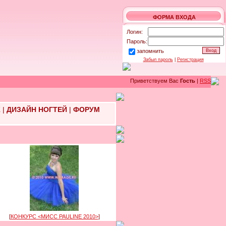
ФОРМА ВХОДА
Логин:
Пароль:
запомнить
Забыл пароль
|
Регистрация
Приветствуем Вас
Гость
|
RSS
Ж
|
ДИЗАЙН НОГТЕЙ
|
ФОРУМ
[
КОНКУРС <МИСС PAULINE 2010>
]