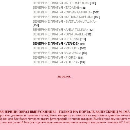
ВЕЧЕРНИЕ ПЛАТЬЯ <AFTERSHOCK>
[333]
ВЕЧЕРНИЕ ПЛАТЬЯ <TADASHI>
[41]
ВЕЧЕРНИЕ ПЛАТЬЯ <OKSANA MUKHA>
[301]
ВЕЧЕРНИЕ ПЛАТЬЯ <TATIANA KAPLUN>
[150]
ВЕЧЕРНИЕ ПЛАТЬЯ <SVETLANA LYALINA>
[151]
ВЕЧЕРНИЕ ПЛАТЬЯ <ANNA TULINA>
[62]
ВЕЧЕРНИЕ ПЛАТЬЯ <DINA BAREL>
[32]
ВЕЧЕРНИЕ ПЛАТЬЯ <LE RINA>
[111]
ВЕЧЕРНИЕ ПЛАТЬЯ <VER-DE>
[89]
ВЕЧЕРНИЕ ПЛАТЬЯ <PAPILIO>
[103]
ВЕЧЕРНИЕ ПЛАТЬЯ <BOGEMA>
[65]
ВЕЧЕРНИЕ ПЛАТЬЯ <FIORE>
[68]
ВЕЧЕРНИЕ ПЛАТЬЯ <TULIPIA>
[89]
загрузка...
.
ВЕЧЕРНИЙ ОБРАЗ ВЫПУСКНИЦЫ - ТОЛЬКО НА ПОРТАЛЕ ВЫПУСКНИЦ W-IMA
ороткие, длинные и пышные платья; Фото вечерних причесок - на короткие и длинные волос
рали для Вас более четырех тысяч фотографий, из числа которых Вы без проблем найдете то
ер или выпускной бал (на портале есть новые вечерние коллекции выпускных платьев 2010-2