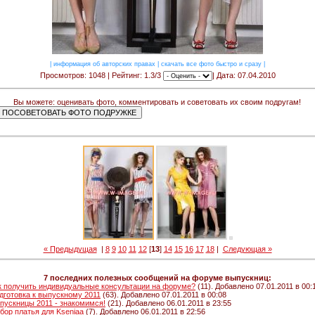
|
информация об авторских правах
|
скачать все фото быстро и сразу
|
Просмотров: 1048 | Рейтинг: 1.3/3
| Дата: 07.04.2010
Вы можете: оценивать фото, комментировать и советовать их своим подругам!
« Предыдущая
|
8
9
10
11
12
[
13
]
14
15
16
17
18
|
Следующая »
7 последних полезных сообщений на форуме выпускниц:
к получить индивидуальные консультации на форуме?
(11). Добавлено 07.01.2011 в 00:
дготовка к выпускному 2011
(63). Добавлено 07.01.2011 в 00:08
пускницы 2011 - знакомимся!
(21). Добавлено 06.01.2011 в 23:55
бор платья для Kseniaa
(7). Добавлено 06.01.2011 в 22:56