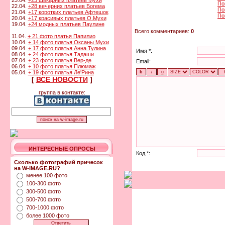
23.04.
+23 шикарных платьев Мухи
По
22.04.
+28 вечерних платьев Богема
По
21.04.
+17 коротких платьев Афтешок
По
20.04.
+17 красивых платьев О.Мухи
19.04.
+24 модных платьев Паулине
Всего комментариев:
0
11.04.
+ 21 фото платья Папилио
10.04.
+ 14 фото платья Оксаны Мухи
09.04.
+ 17 фото платья Анна Тулина
Имя *:
08.04.
+ 24 фото платья Тадаши
07.04.
+ 23 фото платья Вер-де
Email:
06.04.
+ 10 фото платья Плюмаж
05.04.
+ 19 фото платья Ле'Рина
[
ВСЕ НОВОСТИ
]
группа в контакте:
ИНТЕРЕСНЫЕ ОПРОСЫ
Код *:
Сколько фотографий причесок
на W-IMAGE.RU?
менее 100 фото
100-300 фото
300-500 фото
500-700 фото
700-1000 фото
более 1000 фото