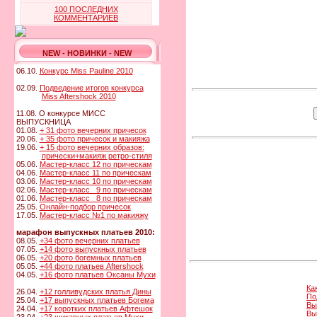
100 ПОСЛЕДНИХ
КОММЕНТАРИЕВ
NEW - НОВИНКИ - NEW
06.10.
Конкурс Miss Pauline 2010
02.09.
Подведение итогов конкурса
Miss Aftershock 2010
11.08. О конкурсе МИСС
ВЫПУСКНИЦА
01.08.
+ 31 фото вечерних причесок
20.06.
+ 35 фото причесок и макияжа
19.06.
+ 15 фото вечерних образов:
прически+макияж ретро-стиля
05.06.
Мастер-класс 12 по прическам
04.06.
Мастер-класс 11 по прическам
03.06.
Мастер-класс 10 по прическам
02.06.
Мастер-класс 9 по прическам
01.06.
Мастер-класс 8 по прическам
25.05.
Онлайн-подбор причесок
17.05.
Мастер-класс №1 по макияжу
марафон выпускных платьев 2010:
08.05.
+34 фото вечерних платьев
07.05.
+14 фото выпускных платьев
06.05.
+20 фото богемных платьев
05.05.
+44 фото платьев Aftershock
04.05.
+16 фото платьев Оксаны Мухи
Ка
26.04.
+12 голливудских платья Дины
По
25.04.
+17 выпускных платьев Богема
Вы
24.04.
+17 коротких платьев Афтешок
Вы