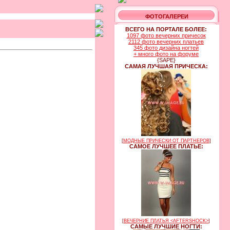
ФОТОГАЛЕРЕИ
ВСЕГО НА ПОРТАЛЕ БОЛЕЕ:
1097 фото вечерних причесок
2112 фото вечерних платьев
345 фото дизайна ногтей
+ много фото на форуме
{SAPE}
САМАЯ ЛУЧШАЯ ПРИЧЕСКА:
[
МОДНЫЕ ПРИЧЕСКИ ОТ ПАРТНЕРОВ
]
САМОЕ ЛУЧШЕЕ ПЛАТЬЕ:
[
ВЕЧЕРНИЕ ПЛАТЬЯ <AFTERSHOCK>
]
САМЫЕ ЛУЧШИЕ НОГТИ: