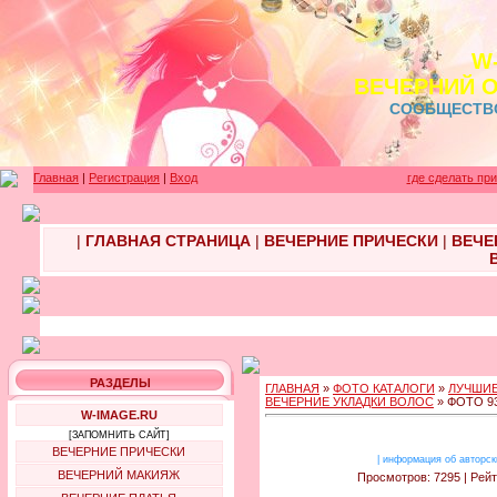
W
ВЕЧЕРНИЙ 
СООБЩЕСТВ
Главная
|
Регистрация
|
Вход
где сделать пр
|
ГЛАВНАЯ СТРАНИЦА
|
ВЕЧЕРНИЕ ПРИЧЕСКИ
|
ВЕЧЕ
РАЗДЕЛЫ
ГЛАВНАЯ
»
ФОТО КАТАЛОГИ
»
ЛУЧШИЕ
ВЕЧЕРНИЕ УКЛАДКИ ВОЛОС
» ФОТО 9
W-IMAGE.RU
[ЗАПОМНИТЬ САЙТ]
ВЕЧЕРНИЕ ПРИЧЕСКИ
|
информация об авторск
ВЕЧЕРНИЙ МАКИЯЖ
Просмотров: 7295 | Рейт