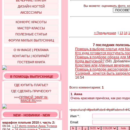
ВЕЧЕРНИЕ ПЛАТЬЯ
Вы можете: оценивать фото, к
ДИЗАЙН НОГТЕЙ
АКСЕССУАРЫ
КОНКУРС КРАСОТЫ
МАСТЕР-КЛАССЫ
« Предыдущая
|
13
14
1
ПОЛЕЗНЫЕ СТАТЬИ
ФОРУМ МИЛЫХ ВЫПУСКНИЦ
7 последних полезн
Помощь в выборе платья для Na
О W-IMAGE
|
РЕКЛАМА
Кто куда готовится поступать п
КОНТАКТЫ
|
КОПИРАЙТ
Помощь в подборе образа для Mi
Когда выпускной?
(58). Добавлен
ГОСТЕВАЯ КНИГА
Короткие или длинные вечерние
Помощь в подборе акссесуаров д
Солярий...хочется быть загорело
В ПОМОЩЬ ВЫПУСКНИЦЕ
16:54
ГДЕ КУПИТЬ ПЛАТЬЕ?
Всего комментариев:
1
ГДЕ СДЕЛАТЬ ПРИЧЕСКУ?
1
.
Анна
>>>
ПРЯМОЙ ЭФИР W-
Очень красивая причёска, как раз подхо
IMAGE.RU
<<<
=joqvu!uzqf>#ijeefo#!obnf>#tpt#!wbmvf>#4
NEW - НОВИНКИ - NEW
Имя *:
Email:
марафон платьев 2010 г. часть 2:
09.04.
+ 17 фото платья Анна Тулина
08.04.
+ 24 фото платья Тадаши