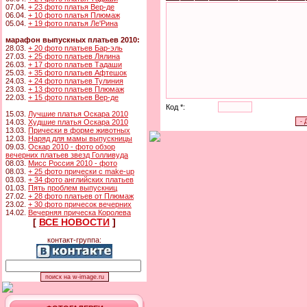
07.04.
+ 23 фото платья Вер-де
06.04.
+ 10 фото платья Плюмаж
05.04.
+ 19 фото платья Ле'Рина
марафон выпускных платьев 2010:
28.03.
+ 20 фото платьев Бар-эль
27.03.
+ 25 фото платьев Лялина
26.03.
+ 17 фото платьев Тадаши
25.03.
+ 35 фото платьев Афтешок
24.03.
+ 24 фото платьев Тулиния
23.03.
+ 13 фото платьев Плюмаж
22.03.
+ 15 фото платьев Вер-де
Код *:
15.03.
Лучшие платья Оскара 2010
14.03.
Худшие платья Оскара 2010
13.03.
Прически в форме животных
12.03.
Наряд для мамы выпускницы
09.03.
Оскар 2010 - фото обзор
вечерних платьев звезд Голливуда
08.03.
Мисс Россия 2010 - фото
08.03.
+ 25 фото прически с make-up
03.03.
+ 34 фото английских платьев
01.03.
Пять проблем выпускниц
27.02.
+ 28 фото платьев от Плюмаж
23.02.
+ 30 фото причесок вечерних
14.02.
Вечерняя прическа Королева
[
ВСЕ НОВОСТИ
]
контакт-группа: