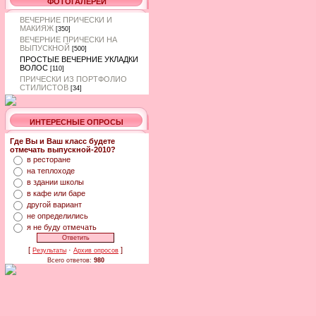
ФОТОГАЛЕРЕИ
ВЕЧЕРНИЕ ПРИЧЕСКИ И
МАКИЯЖ
[350]
ВЕЧЕРНИЕ ПРИЧЕСКИ НА
ВЫПУСКНОЙ
[500]
ПРОСТЫЕ ВЕЧЕРНИЕ УКЛАДКИ
ВОЛОС
[110]
ПРИЧЕСКИ ИЗ ПОРТФОЛИО
СТИЛИСТОВ
[34]
ИНТЕРЕСНЫЕ ОПРОСЫ
Где Вы и Ваш класс будете
отмечать выпускной-2010?
в ресторане
на теплоходе
в здании школы
в кафе или баре
другой вариант
не определились
я не буду отмечать
[
·
]
Результаты
Архив опросов
Всего ответов:
980