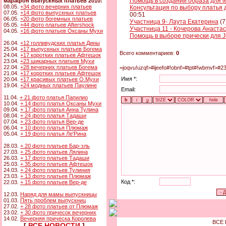
Помощь в создании образа для l
марафон выпускных платьев 2010:
08.05.
+34 фото вечерних платьев
Консультация по выбору платья 
07.05.
+14 фото выпускных платьев
00:51
06.05.
+20 фото богемных платьев
Участница 9- Лаута Екатерина
(7
05.05.
+44 фото платьев Aftershock
Участница 11 - Кочерова Анаста
04.05.
+16 фото платьев Оксаны Мухи
Помощь в выборе прически для Ju
26.04.
+12 голливудских платья Дины
25.04.
+17 выпускных платьев Богема
Всего комментариев:
0
24.04.
+17 коротких платьев Афтешок
23.04.
+23 шикарных платьев Мухи
22.04.
+28 вечерних платьев Богема
=joqvu!uzqf>#ijeefo#!obnf>#tpt#!wbmvf>#2
21.04.
+17 коротких платьев Афтешок
Имя *:
20.04.
+17 красивых платьев О.Мухи
19.04.
+24 модных платьев Паулине
Email:
11.04.
+ 21 фото платья Папилио
10.04.
+ 14 фото платья Оксаны Мухи
09.04.
+ 17 фото платья Анна Тулина
08.04.
+ 24 фото платья Тадаши
07.04.
+ 23 фото платья Вер-де
06.04.
+ 10 фото платья Плюмаж
05.04.
+ 19 фото платья Ле'Рина
28.03.
+ 20 фото платьев Бар-эль
27.03.
+ 25 фото платьев Лялина
26.03.
+ 17 фото платьев Тадаши
25.03.
+ 35 фото платьев Афтешок
24.03.
+ 24 фото платьев Тулиния
23.03.
+ 13 фото платьев Плюмаж
Код *:
22.03.
+ 15 фото платьев Вер-де
12.03.
Наряд для мамы выпускницы
01.03.
Пять проблем выпускниц
27.02.
+ 28 фото платьев от Плюмаж
23.02.
+ 30 фото причесок вечерних
14.02.
Вечерняя прическа Королева
ВСЕ 
[
ВСЕ НОВОСТИ
]