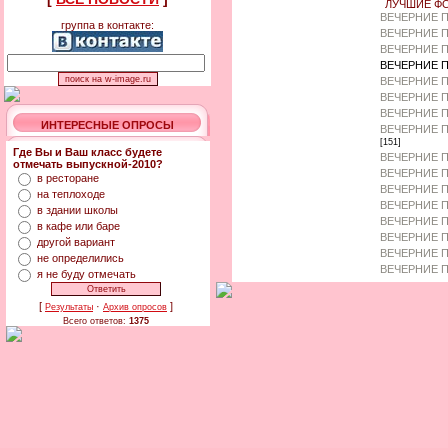
ЛУЧШИЕ Ф
ВЕЧЕРНИЕ 
группа в контакте:
ВЕЧЕРНИЕ П
ВЕЧЕРНИЕ П
ВЕЧЕРНИЕ 
ВЕЧЕРНИЕ П
ВЕЧЕРНИЕ П
ВЕЧЕРНИЕ П
ИНТЕРЕСНЫЕ ОПРОСЫ
ВЕЧЕРНИЕ П
[151]
Где Вы и Ваш класс будете
ВЕЧЕРНИЕ П
отмечать выпускной-2010?
ВЕЧЕРНИЕ П
в ресторане
ВЕЧЕРНИЕ П
на теплоходе
ВЕЧЕРНИЕ П
в здании школы
ВЕЧЕРНИЕ П
в кафе или баре
ВЕЧЕРНИЕ 
другой вариант
ВЕЧЕРНИЕ П
не определились
ВЕЧЕРНИЕ П
я не буду отмечать
[
·
]
Результаты
Архив опросов
Всего ответов:
1375