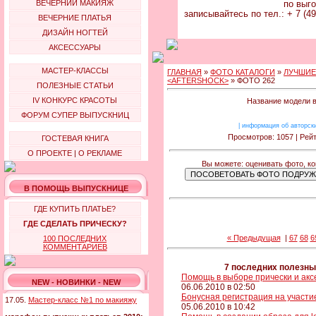
ВЕЧЕРНИЙ МАКИЯЖ
по выго
записывайтесь по тел.: + 7 (49
ВЕЧЕРНИЕ ПЛАТЬЯ
ДИЗАЙН НОГТЕЙ
АКСЕССУАРЫ
МАСТЕР-КЛАССЫ
ГЛАВНАЯ
»
ФОТО КАТАЛОГИ
»
ЛУЧШИЕ
<AFTERSHOCK>
» ФОТО 262
ПОЛЕЗНЫЕ СТАТЬИ
IV КОНКУРС КРАСОТЫ
Название модели в
ФОРУМ СУПЕР ВЫПУСКНИЦ
|
информация об авторск
Просмотров: 1057 | Рейт
ГОСТЕВАЯ КНИГА
О ПРОЕКТЕ
|
О РЕКЛАМЕ
Вы можете: оценивать фото, ко
В ПОМОЩЬ ВЫПУСКНИЦЕ
ГДЕ КУПИТЬ ПЛАТЬЕ?
ГДЕ СДЕЛАТЬ ПРИЧЕСКУ?
« Предыдущая
|
67
68
6
100 ПОСЛЕДНИХ
КОММЕНТАРИЕВ
7 последних полезны
Помощь в выборе прически и аксе
NEW - НОВИНКИ - NEW
06.06.2010 в 02:50
Бонусная регистрация на участие
17.05.
Мастер-класс №1 по макияжу
05.06.2010 в 10:42