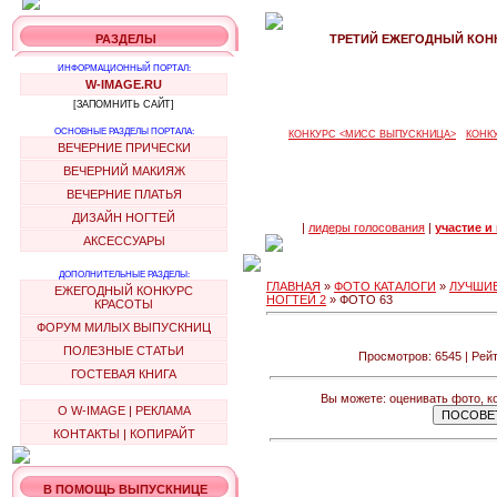
РАЗДЕЛЫ
ТРЕТИЙ ЕЖЕГОДНЫЙ КОНК
ИНФОРМАЦИОННЫЙ ПОРТАЛ:
W-IMAGE.RU
[ЗАПОМНИТЬ САЙТ]
ОСНОВНЫЕ РАЗДЕЛЫ ПОРТАЛА:
КОНКУРС <МИСС ВЫПУСКНИЦА>
КОНК
ВЕЧЕРНИЕ ПРИЧЕСКИ
ВЕЧЕРНИЙ МАКИЯЖ
ВЕЧЕРНИЕ ПЛАТЬЯ
ДИЗАЙН НОГТЕЙ
|
лидеры голосования
|
участие и
АКСЕССУАРЫ
ДОПОЛНИТЕЛЬНЫЕ РАЗДЕЛЫ:
ГЛАВНАЯ
»
ФОТО КАТАЛОГИ
»
ЛУЧШИЕ
ЕЖЕГОДНЫЙ КОНКУРС
НОГТЕЙ 2
» ФОТО 63
КРАСОТЫ
ФОРУМ МИЛЫХ ВЫПУСКНИЦ
ПОЛЕЗНЫЕ СТАТЬИ
Просмотров: 6545 | Рейт
ГОСТЕВАЯ КНИГА
Вы можете: оценивать фото, к
О W-IMAGE
|
РЕКЛАМА
КОНТАКТЫ
|
КОПИРАЙТ
В ПОМОЩЬ ВЫПУСКНИЦЕ