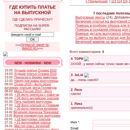
« Предыдущая
|
113
114
115
ГДЕ КУПИТЬ ПЛАТЬЕ
НА ВЫПУСКНОЙ
7 последних полезн
Выпускные ленты
(24). Добавлен
ГДЕ СДЕЛАТЬ ПРИЧЕСКУ?
Вечерние платья на выпускной 
Помощь в подборе образа для Ir
ПОДПИСКА НА SUPER-
РАССЫЛКУ
Помощь в создании образа для 
Важные детали выпускного обра
Советы по выбору платья для В
Вечерний макияж на выпускной 
>>>
ПРЯМОЙ ЭФИР W-
IMAGE.RU
<<<
Всего комментариев:
4
4
.
ТОРИ
NEW - НОВИНКИ - NEW
ОООЙ...у меня сейчас точно такие же н
15.03.
Лучшие платья Оскара 2010
14.03.
Худшие платья Оскара 2010
3
.
JuLiA
13.03.
Прически в форме животных
да... очень смелО!
12.03.
Наряд для мамы выпускницы
09.03.
Оскар 2010 - фото обзор
вечерних платьев звезд Голливуда
2
.
Леся
08.03.
Мисс Россия 2010 - фото
смело!
08.03.
+ 25 фото прически с make-up
03.03.
+ 34 фото английских платьев
01.03.
Пять проблем выпускниц
1
.
Лика
27.02.
+ 28 фото платьев от Плюмаж
оригинально)))
23.02.
+ 30 фото причесок вечерних
14.02
Вечерняя прическа "Королева"
13.02
Форум продвинутых выпускниц
02.02.
+ 19 выпускных платьев
Имя *:
27.01.
+ 21 фотография платья
25.01.
Мастер-класс вечерней
Email:
прически на средние волосы с фото