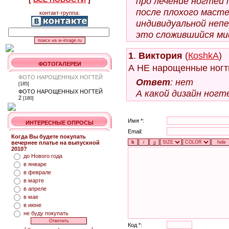
про лечение ногтей 
после плохого масте
контакт-группа:
индивидуальной непе
это сложившийся ми
1
.
Виктория
(
КoshkA
)
ФОТОГАЛЕРЕИ
А НЕ нарощенные ногти
ФОТО НАРОЩЕННЫХ НОГТЕЙ
Ответ
: нет
[185]
А какой дизайн ног
ФОТО НАРОЩЕННЫХ НОГТЕЙ
2
[180]
Имя *:
ИНТЕРЕСНЫЕ ОПРОСЫ
Email:
Когда Вы будете покупать
вечернее платье на выпускной
2010?
до Нового года
в январе
в феврале
в марте
в апреле
в мае
в июне
не буду покупать
Код *: