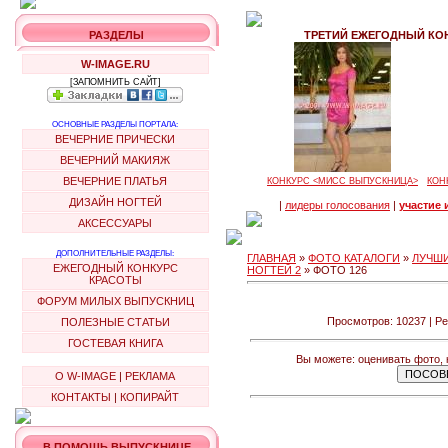
РАЗДЕЛЫ
ТРЕТИЙ ЕЖЕГОДНЫЙ КОН
W-IMAGE.RU
[ЗАПОМНИТЬ САЙТ]
ОСНОВНЫЕ РАЗДЕЛЫ ПОРТАЛА:
ВЕЧЕРНИЕ ПРИЧЕСКИ
ВЕЧЕРНИЙ МАКИЯЖ
ВЕЧЕРНИЕ ПЛАТЬЯ
КОНКУРС <МИСС ВЫПУСКНИЦА>
КОН
ДИЗАЙН НОГТЕЙ
|
лидеры голосования
|
участие 
АКСЕССУАРЫ
ДОПОЛНИТЕЛЬНЫЕ РАЗДЕЛЫ:
ГЛАВНАЯ
»
ФОТО КАТАЛОГИ
»
ЛУЧШИ
ЕЖЕГОДНЫЙ КОНКУРС
НОГТЕЙ 2
» ФОТО 126
КРАСОТЫ
ФОРУМ МИЛЫХ ВЫПУСКНИЦ
Просмотров: 10237 | Ре
ПОЛЕЗНЫЕ СТАТЬИ
ГОСТЕВАЯ КНИГА
Вы можете: оценивать фото, 
О W-IMAGE
|
РЕКЛАМА
КОНТАКТЫ
|
КОПИРАЙТ
В ПОМОЩЬ ВЫПУСКНИЦЕ