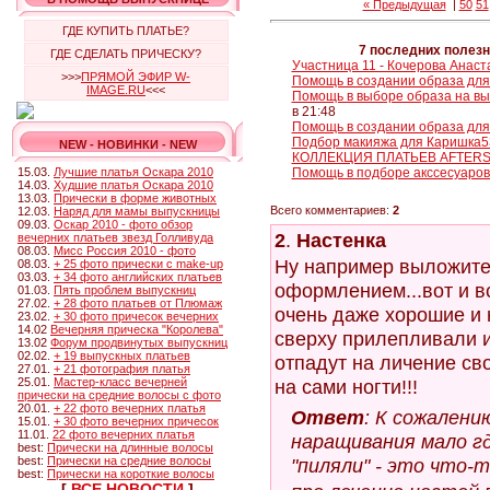
« Предыдущая
|
50
51
ГДЕ КУПИТЬ ПЛАТЬЕ?
7 последних полез
ГДЕ СДЕЛАТЬ ПРИЧЕСКУ?
Участница 11 - Кочерова Анаст
>>>
ПРЯМОЙ ЭФИР W-
Помощь в создании образа для
IMAGE.RU
<<<
Помощь в выборе образа на вы
в 21:48
Помощь в создании образа для
Подбор макияжа для Каришка5
NEW - НОВИНКИ - NEW
КОЛЛЕКЦИЯ ПЛАТЬЕВ AFTER
15.03.
Лучшие платья Оскара 2010
Помощь в подборе акссесуаров 
14.03.
Худшие платья Оскара 2010
13.03.
Прически в форме животных
Всего комментариев:
2
12.03.
Наряд для мамы выпускницы
09.03.
Оскар 2010 - фото обзор
2
.
Настенка
вечерних платьев звезд Голливуда
08.03.
Мисс Россия 2010 - фото
Ну например выложите 
08.03.
+ 25 фото прически с make-up
03.03.
+ 34 фото английских платьев
оформлением...вот и вс
01.03.
Пять проблем выпускниц
27.02.
+ 28 фото платьев от Плюмаж
очень даже хорошие и н
23.02.
+ 30 фото причесок вечерних
14.02
Вечерняя прическа "Королева"
сверху прилепливали и
13.02
Форум продвинутых выпускниц
02.02.
+ 19 выпускных платьев
отпадут на личение св
27.01.
+ 21 фотография платья
25.01.
Мастер-класс вечерней
на сами ногти!!!
прически на средние волосы с фото
20.01.
+ 22 фото вечерних платья
Ответ
: К сожалени
15.01.
+ 30 фото вечерних причесок
11.01.
22 фото вечерних платья
наращивания мало г
best:
Прически на длинные волосы
best:
Прически на средние волосы
"пиляли" - это что-
best:
Прически на короткие волосы
[
ВСЕ НОВОСТИ
]