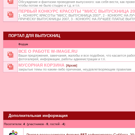
Обсуждение и фантазии проведения выпускного: как себя вести, как прове
чтобы потом не было стыдно и т.д. и т.п.
ПЕРВЫЙ КОНКУРС КРАСОТЫ "МИСС ВЫПУСКНИЦА 20
1 - КОНКУРС КРАСОТЫ "МИСС ВЫПУСКНИЦА 2007", 2 - КОНКУРС НА Л
ПРИЧЕСКУ ВЫПУСКНИЦЫ 2007, 3 - КОНКУРС НА ЛУЧШЕЕ ПЛАТЬЕ ВЫП
ПОРТАЛ ДЛЯ ВЫПУСКНИЦ
Форум
ВСЕ О РАБОТЕ W-IMAGE.RU
Ваши предложения, замечания, жалобы и все подобное, что касается рабо
фотогалерей, информации, работы администрации и т.п.
МУСОРНАЯ КОРЗИНА
[Архив]
закрытые темы по каким-либо причинам, неудовлетворяющим правилам
Дополнительная информация
Посетители:
4
(участников -
0
, гостей -
4
)