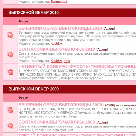
Модератор форума:
Вампирша
ВЫПУСКНОЙ ВЕЧЕР 2010
Форум
ВЕЧЕРНИЙ ОБРАЗ ВЫПУСКНИЦЫ 2010
[Архив]
Вечерняя прическа, вечерний макияж, вечернее платье, дизайн ногтей и а
Обсуждаются будущие образы выпускниц 2010, модные тенденции, а такж
персональные консультации выпускницам по стилю.
Модератор форума:
КoshkA
БОЛТАЛОЧКА-ВЫРУЧАЛОЧКА 2010
[Архив]
Советы и комментарии, обмен опытом, а также размышлениями на разные
выпускном
Модератор форума:
КoshkA
,
Ir4ik
ЧЕТВЕРТЫЙ КОНКУРС КРАСОТЫ "МИСС ВЫПУСКНИЦА
1 - КОНКУРС КРАСОТЫ "МИСС ВЫПУСКНИЦА 2010", 2 - КОНКУРС НА Л
ПРИЧЕСКУ ВЫПУСКНИЦЫ 2010, 3 - КОНКУРС НА ЛУЧШЕЕ ПЛАТЬЕ ВЫПУ
Условия участия, секреты, интересное по конкурсам
ВЫПУСКНОЙ ВЕЧЕР 2009
Форум
ВЕЧЕРНИЙ ОБРАЗ ВЫПУСКНИЦЫ 2009
[Архив]
(просматрива
ВЕЧЕРНЯЯ ПРИЧЕСКА, ВЕЧЕРНИЙ МАКИЯЖ, ВЕЧЕРНЕЕ ПЛАТЬЕ, ВЕЧЕ
НОГТЕЙ, АКСЕССУАРЫ К ОБРАЗУ. Обсуждаются будущие образы выпускни
модно, а что нет, кто когда и что будет
БОЛТАЛОЧКА-ВЫРУЧАЛОЧКА 2009
[Архив]
Советы и комментарии, обмен опытом, а также размышлениями на разные 
все темы, связанные с выпускным
ТРЕТИЙ КОНКУРС КРАСОТЫ "МИСС ВЫПУСКНИЦА 200