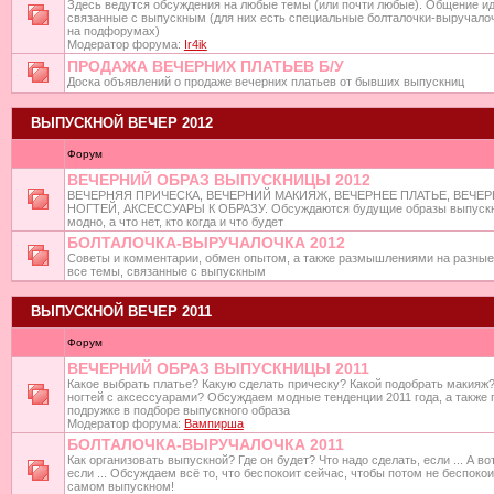
Здесь ведутся обсуждения на любые темы (или почти любые). Общение ид
связанные с выпускным (для них есть специальные болталочки-выручало
на подфорумах)
Модератор форума:
Ir4ik
ПРОДАЖА ВЕЧЕРНИХ ПЛАТЬЕВ Б/У
Доска объявлений о продаже вечерних платьев от бывших выпускниц
ВЫПУСКНОЙ ВЕЧЕР 2012
Форум
ВЕЧЕРНИЙ ОБРАЗ ВЫПУСКНИЦЫ 2012
ВЕЧЕРНЯЯ ПРИЧЕСКА, ВЕЧЕРНИЙ МАКИЯЖ, ВЕЧЕРНЕЕ ПЛАТЬЕ, ВЕЧЕ
НОГТЕЙ, АКСЕССУАРЫ К ОБРАЗУ. Обсуждаются будущие образы выпускни
модно, а что нет, кто когда и что будет
БОЛТАЛОЧКА-ВЫРУЧАЛОЧКА 2012
Советы и комментарии, обмен опытом, а также размышлениями на разные 
все темы, связанные с выпускным
ВЫПУСКНОЙ ВЕЧЕР 2011
Форум
ВЕЧЕРНИЙ ОБРАЗ ВЫПУСКНИЦЫ 2011
Какое выбрать платье? Какую сделать прическу? Какой подобрать макияж?
ногтей с аксессуарами? Обсуждаем модные тенденции 2011 года, а также 
подружке в подборе выпускного образа
Модератор форума:
Вампирша
БОЛТАЛОЧКА-ВЫРУЧАЛОЧКА 2011
Как организовать выпускной? Где он будет? Что надо сделать, если ... А вот 
если ... Обсуждаем всё то, что беспокоит сейчас, чтобы потом не беспоко
самом выпускном!