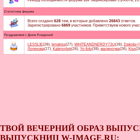
Рекорд посещаемости форума
557
зафиксирован Суббота, 20:1
Статистика форума
Всего создано
628
тем, в которые добавлено
26843
ответов.
Зарегистрировано
6869
участников. Приветствуем нового уча
Поздравляем с Днем Рождения!
LESSLIE
(28)
,
lenakiss
(27)
,
WHITEANDNERDY73U
(28)
,
Dakota=)
Логинова
(27)
,
Kateno4ek
(26)
,
Yo-foto
(39)
,
малиночка
(26)
,
Kiss
(2
ТВОЙ ВЕЧЕРНИЙ ОБРАЗ ВЫПУС
ВЫПУСКНИЦ W-IMAGE.RU: